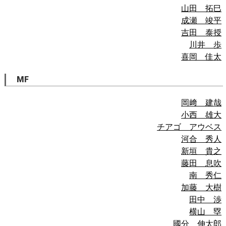
山田 拓巳
成瀬 竣平
吉田 泰授
川井 歩
喜岡 佳太
MF
岡﨑 建哉
小西 雄大
チアゴ アウベス
河合 秀人
新垣 貴之
藤田 息吹
南 秀仁
加藤 大樹
田中 渉
横山 塁
國分 伸太郎