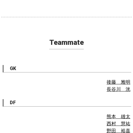
Teammate
GK
後藤 雅明
長谷川 洸
DF
熊本 雄太
西村 慧祐
野田 裕喜