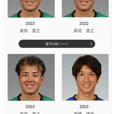
2023
2022
新垣 貴之
新垣 貴之
選手比較ページ
2023
2023
新垣 貴之
岡﨑 建哉