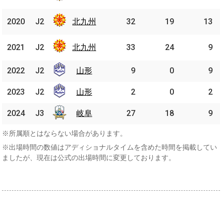
州
北九
2020
2020
J2
J2
北九州
32
19
13
州
北九
2021
2021
J2
J2
北九州
33
24
9
州
2022
2022
J2
J2
山形
山形
9
0
9
2023
2023
J2
J2
山形
山形
2
0
2
2024
2024
J3
J3
岐阜
岐阜
27
18
9
※所属順とはならない場合があります。
※出場時間の数値はアディショナルタイムを含めた時間を掲載してい
ましたが、現在は公式の出場時間に変更しております。