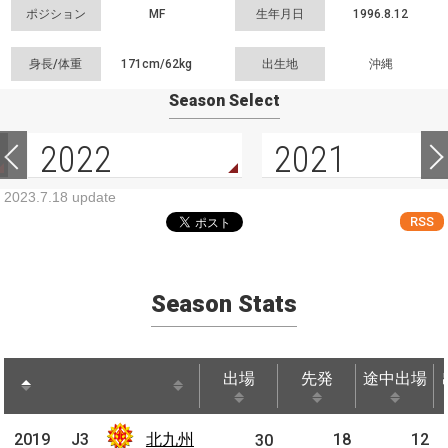
ポジション
MF
生年月日
1996.8.12
身長/体重
171cm/
62kg
出生地
沖縄
Season Select
2022
2021
2023.7.18 update
RSS
Season Stats
出場
先発
途中出場
出場
先発
途中出場
北九
2019
2019
J3
北九州
18
12
J3
30