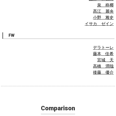
泉 柊椰
髙江 麗央
小野 雅史
イサカ ゼイン
FW
デラトーレ
藤本 佳希
宮城 天
高橋 潤哉
後藤 優介
Comparison