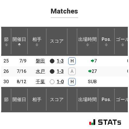
Matches
節
節
開催日
開催日
相手
相手
出場時間
Pos.
ゴー
スコア
節
開催日
相手
スコア
出場時間
Pos.
ゴー
25
25
7/9
7/9
磐田
磐田
1-3
H
7
26
26
7/16
7/16
水戸
水戸
1-3
A
27
30
30
8/12
8/12
千葉
千葉
1-0
H
SUB
節
開催日
相手
スコア
出場時間
Pos.
ゴー
節
節
開催日
開催日
相手
相手
スコア
出場時間
Pos.
ゴー