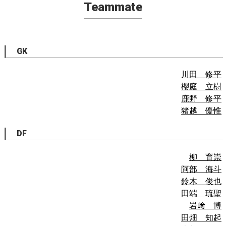
Teammate
GK
川田 修平
櫻庭 立樹
鹿野 修平
猪越 優惟
DF
柳 育崇
阿部 海斗
鈴木 俊也
田端 琉聖
岩﨑 博
田畑 知起