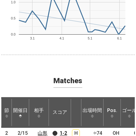
1.0
0.5
0.0
3.1
4.1
5.1
6.1
Matches
節
節
開催日
開催日
相手
相手
出場時間
Pos.
ゴー
スコア
節
開催日
相手
スコア
出場時間
Pos.
ゴー
2
2
2/15
2/15
山形
山形
1-2
H
74
OH