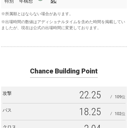
特別
特別
年構想
SC
SC
構想
※所属順とはならない場合があります。
※出場時間の数値はアディショナルタイムを含めた時間を掲載してい
ましたが、現在は公式の出場時間に変更しております。
Chance Building Point
22.25
攻撃
109位
18.25
パス
102位
クロス