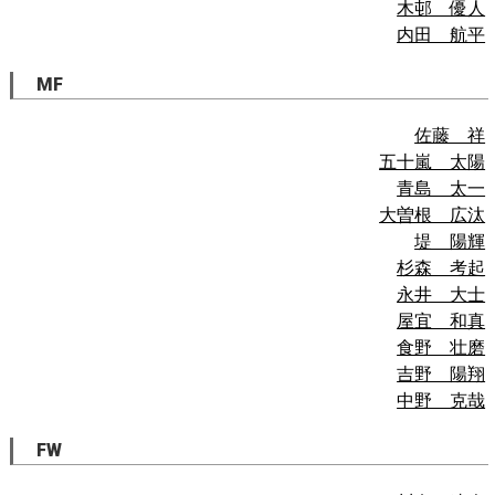
木邨 優人
内田 航平
MF
佐藤 祥
五十嵐 太陽
青島 太一
大曽根 広汰
堤 陽輝
杉森 考起
永井 大士
屋宜 和真
食野 壮磨
吉野 陽翔
中野 克哉
FW