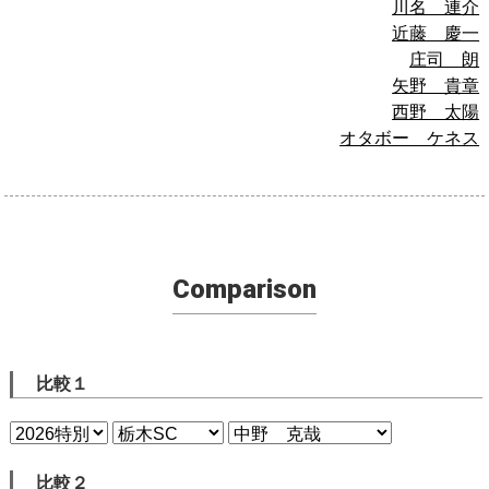
川名 連介
近藤 慶一
庄司 朗
矢野 貴章
西野 太陽
オタボー ケネス
Comparison
比較１
比較２