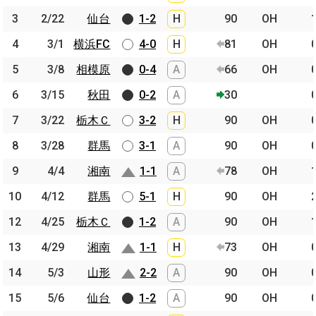
3
3
2/22
2/22
仙台
仙台
1-2
H
90
OH
4
4
3/1
3/1
横浜FC
横浜FC
4-0
H
81
OH
5
5
3/8
3/8
相模原
相模原
0-4
A
66
OH
6
6
3/15
3/15
秋田
秋田
0-2
A
30
7
7
3/22
3/22
栃木Ｃ
栃木Ｃ
3-2
H
90
OH
8
8
3/28
3/28
群馬
群馬
3-1
A
90
OH
9
9
4/4
4/4
湘南
湘南
1-1
A
78
OH
10
10
4/12
4/12
群馬
群馬
5-1
H
90
OH
12
12
4/25
4/25
栃木Ｃ
栃木Ｃ
1-2
A
90
OH
13
13
4/29
4/29
湘南
湘南
1-1
H
73
OH
14
14
5/3
5/3
山形
山形
2-2
A
90
OH
15
15
5/6
5/6
仙台
仙台
1-2
A
90
OH