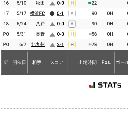
16
16
5/10
5/10
秋田
秋田
0-0
H
22
17
17
5/17
5/17
横浜FC
横浜FC
0-1
A
90
OH
18
18
5/24
5/24
八戸
八戸
0-0
A
90
OH
PO
PO
5/31
5/31
長野
長野
0-0
H
58
OH
PO
PO
6/7
6/7
北九州
北九州
2-1
H
78
OH
節
開催日
相手
スコア
出場時間
Pos.
ゴー
節
節
開催日
開催日
相手
相手
スコア
出場時間
Pos.
ゴー