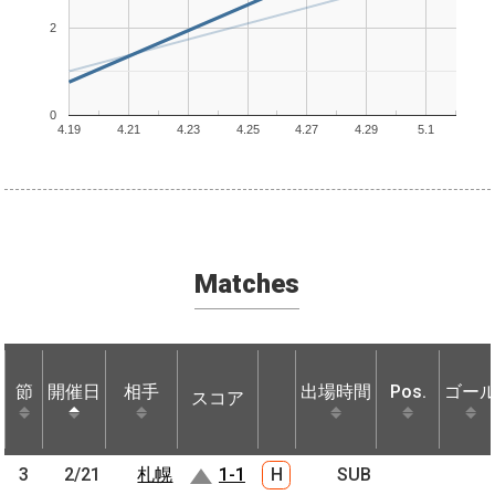
2
0
4.19
4.21
4.23
4.25
4.27
4.29
5.1
Matches
節
節
開催日
開催日
相手
相手
出場時間
Pos.
ゴー
スコア
節
開催日
相手
スコア
出場時間
Pos.
ゴー
3
3
2/21
2/21
札幌
札幌
1-1
H
SUB