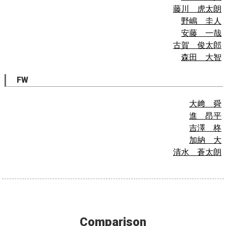
藤川 虎太朗
野嶋 圭人
安藤 一哉
古賀 俊太郎
森田 大智
FW
大﨑 舜
進 昂平
吉澤 柊
加納 大
清水 蒼太朗
Comparison