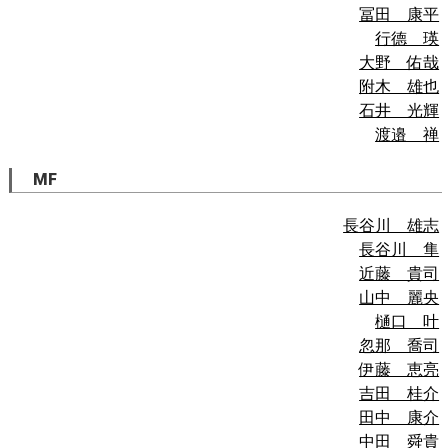
冨田 康平
行德 瑛
大野 佑哉
附木 雄也
石井 光輝
渡邉 禅
MF
長谷川 雄志
長谷川 隼
近藤 貴司
山中 麗央
樋口 叶
忽那 喬司
伊藤 恵亮
吉田 桂介
田中 康介
中田 舜貴