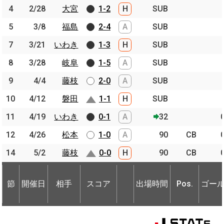
4
4
2/28
2/28
大宮
大宮
1-2
H
SUB
5
5
3/8
3/8
福島
福島
2-4
A
SUB
7
7
3/21
3/21
いわき
いわき
1-3
H
SUB
8
8
3/28
3/28
岐阜
岐阜
1-5
A
SUB
9
9
4/4
4/4
藤枝
藤枝
2-0
A
SUB
10
10
4/12
4/12
磐田
磐田
1-1
H
SUB
11
11
4/19
4/19
いわき
いわき
0-1
A
32
12
12
4/26
4/26
松本
松本
1-0
A
90
CB
14
14
5/2
5/2
藤枝
藤枝
0-0
H
90
CB
節
開催日
相手
スコア
出場時間
Pos.
ゴー
節
節
開催日
開催日
相手
相手
スコア
出場時間
Pos.
ゴー