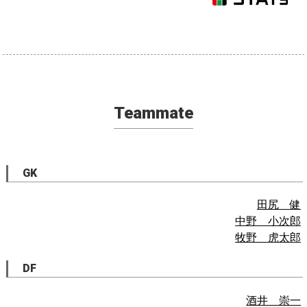
Teammate
GK
田尻 健
中野 小次郎
牧野 虎太郎
DF
酒井 崇一