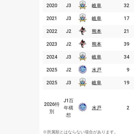
2020
2020
J3
J3
岐阜
岐阜
32
2021
2021
J3
J3
岐阜
岐阜
17
2022
2022
J2
J2
熊本
熊本
21
2023
2023
J2
J2
熊本
熊本
39
2024
2024
J3
J3
岐阜
岐阜
34
2025
2025
J2
J2
水戸
水戸
9
2025
2025
J3
J3
岐阜
岐阜
19
J1
百
J1百
2026特
2026
年
年構
水戸
水戸
2
特別
別
構
想
想
※所属順とはならない場合があります。