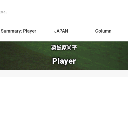
Summary:
Player
JAPAN
Column
粟飯原尚平
Player