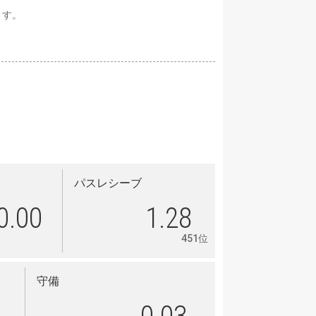
ます。
パスレシーブ
0.00
1.28
451位
守備