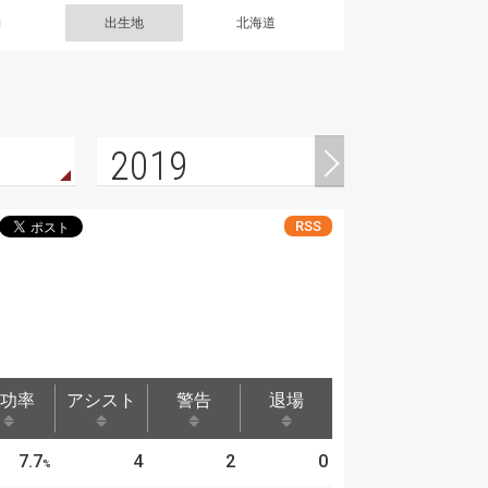
g
出生地
北海道
2019
RSS
功率
アシスト
警告
退場
功率
アシスト
警告
退場
7.7
4
2
0
%