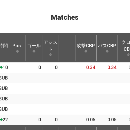
Matches
アシス
ク
時間
Pos.
ゴール
攻撃CBP
パスCBP
ト
CB
時間
Pos.
ゴール
アシス
攻撃CBP
パスCBP
ク
10
0
0
0.34
0.34
ト
CB
SUB
SUB
SUB
SUB
22
0
0
0.05
0.05
時間
Pos.
ゴール
アシス
攻撃CBP
パスCBP
ク