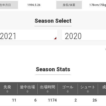
生年月日
1996.5.26
身長/体重
178cm/
75k
Season Select
2021
2020
Season Stats
先発
途中出場
出場時間
ゴール
シュート
成
先発
途中出場
出場時間
ゴール
シュート
成
11
6
1174
2
26