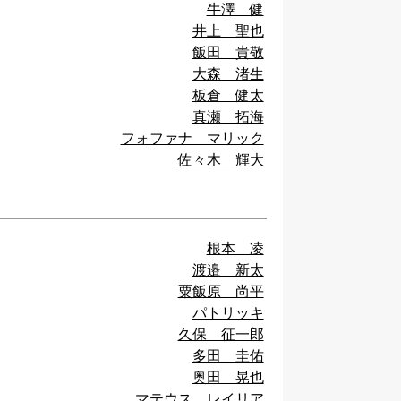
牛澤 健
井上 聖也
飯田 貴敬
大森 渚生
板倉 健太
真瀬 拓海
フォファナ マリック
佐々木 輝大
根本 凌
渡邉 新太
粟飯原 尚平
パトリッキ
久保 征一郎
多田 圭佑
奥田 晃也
マテウス レイリア