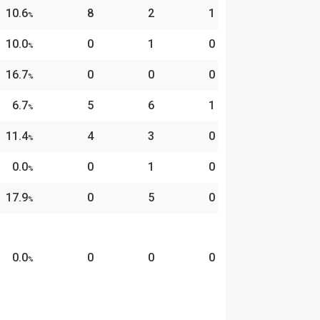
10.6
8
2
1
%
10.0
0
1
0
%
16.7
0
0
0
%
6.7
5
6
1
%
11.4
4
3
0
%
0.0
0
1
0
%
17.9
0
5
0
%
0.0
0
0
0
%