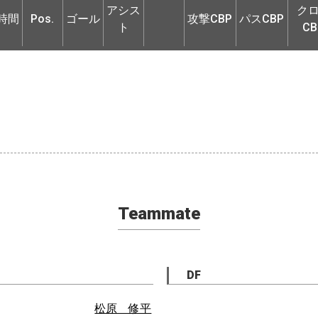
アシス
ク
ト
CB
時間
Pos.
ゴール
攻撃CBP
パスCBP
ト
CB
Teammate
DF
松原 修平