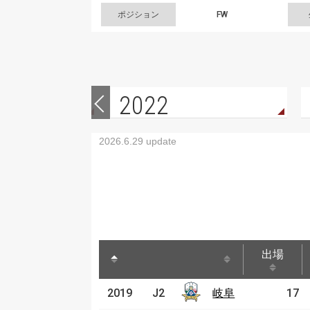
ポジション
FW
2022
2026.6.29 update
出場
出場
2019
2019
J2
J2
岐阜
岐阜
17