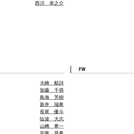
西川 幸之介
FW
大崎 航詩
加藤 千尋
鳥海 芳樹
新井 瑞希
長尾 優斗
仙波 大志
山﨑 希一
安藤 晃希