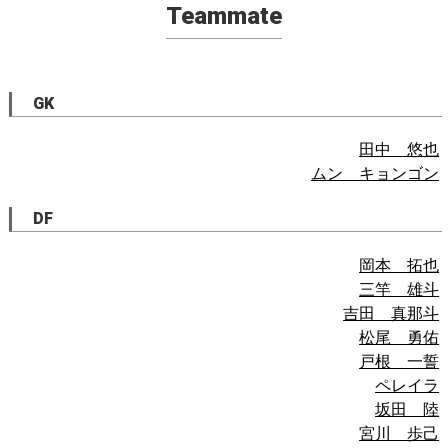
Teammate
GK
田中 悠也
ムン キョンゴン
DF
岡本 拓也
三竿 雄斗
吉田 真那斗
松尾 勇佑
戸根 一誓
ペレイラ
坂田 陸
宮川 歩己