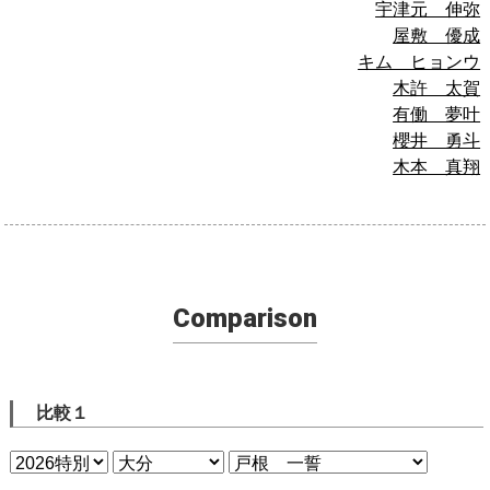
宇津元 伸弥
屋敷 優成
キム ヒョンウ
木許 太賀
有働 夢叶
櫻井 勇斗
木本 真翔
Comparison
比較１