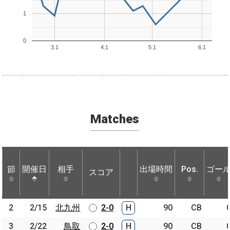
1
0
3.1
4.1
5.1
6.1
Matches
節
節
開催日
開催日
相手
相手
出場時間
Pos.
ゴー
スコア
節
開催日
相手
スコア
出場時間
Pos.
ゴー
2
2
2/15
2/15
北九州
北九州
2-0
H
90
CB
3
3
2/22
2/22
鳥取
鳥取
2-0
H
90
CB