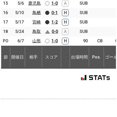
15
15
5/6
5/6
鹿児島
鹿児島
1-0
A
SUB
16
16
5/10
5/10
鳥栖
鳥栖
0-1
H
SUB
17
17
5/17
5/17
宮崎
宮崎
1-2
H
SUB
18
18
5/24
5/24
鳥取
鳥取
0-0
A
SUB
PO
PO
6/7
6/7
山形
山形
1-0
H
90
CB
節
開催日
相手
スコア
出場時間
Pos.
ゴー
節
節
開催日
開催日
相手
相手
スコア
出場時間
Pos.
ゴー