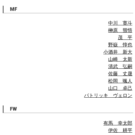
MF
中川 寛斗
榊原 彗悟
茂 平
野嶽 惇也
小酒井 新大
山崎 太新
清武 弘嗣
佐藤 丈晟
松岡 颯人
山口 卓己
パトリッキ ヴェロン
FW
有馬 幸太郎
伊佐 耕平