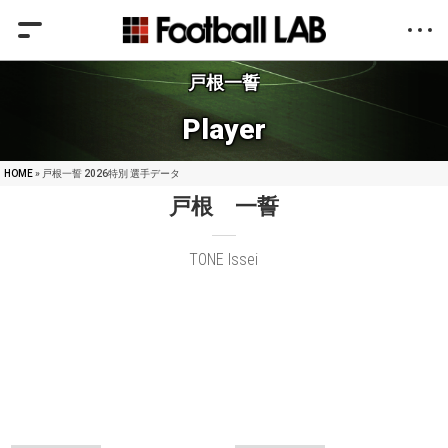
戸根一誓
Player
HOME
» 戸根一誓 2026特別 選手データ
戸根 一誓
TONE Issei