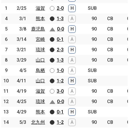
1
1
2/25
2/25
滋賀
滋賀
2-0
H
SUB
4
4
3/1
3/1
熊本
熊本
1-3
A
90
CB
5
5
3/8
3/8
鹿児島
鹿児島
0-0
H
90
CB
6
6
3/14
3/14
宮崎
宮崎
0-1
A
90
CB
7
7
3/21
3/21
琉球
琉球
2-3
H
90
CB
8
8
3/29
3/29
山口
山口
1-3
A
90
CB
9
9
4/5
4/5
鳥栖
鳥栖
1-0
A
SUB
10
10
4/11
4/11
山口
山口
1-2
H
SUB
11
11
4/19
4/19
滋賀
滋賀
3-0
A
90
CB
12
12
4/25
4/25
琉球
琉球
0-0
A
90
CB
13
13
4/29
4/29
熊本
熊本
0-1
H
SUB
14
14
5/3
5/3
北九州
北九州
1-2
A
90
CB