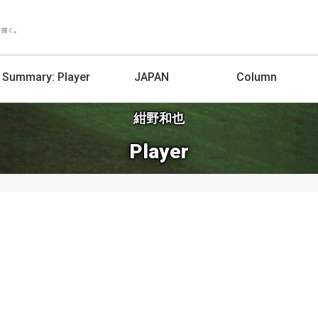
Summary:
Player
JAPAN
Column
紺野和也
Player