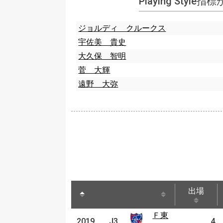
Playing Style
ジョルディ クルークス
宇佐美 貴史
大久保 智明
菅 大輝
遠野 大弥
出場
出場
Ｆ東
Ｆ東
2019
2019
J3
J3
4