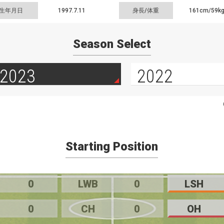
生年月日
1997.7.11
身長/体重
161cm/
59k
Season Select
2023
2022
Starting Position
0
LWB
0
LSH
0
CH
0
OH