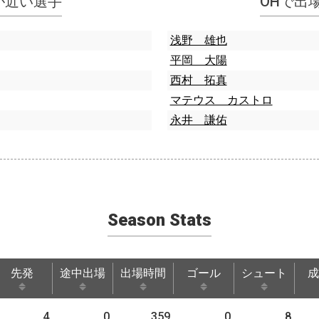
指標が近い選手
OHで出
浅野 雄也
平岡 大陽
西村 拓真
マテウス カストロ
永井 謙佑
Season Stats
先発
途中出場
出場時間
ゴール
シュート
成
先発
途中出場
出場時間
ゴール
シュート
成
4
0
359
0
8