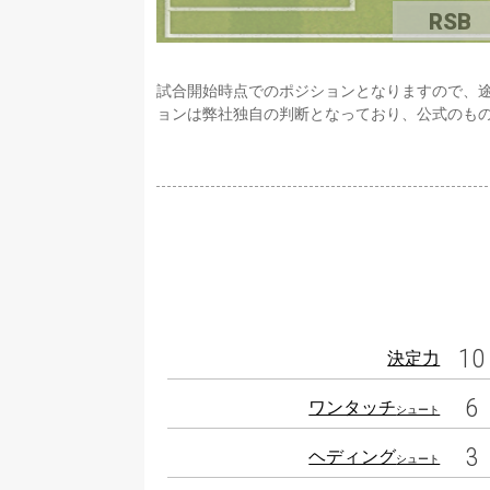
RSB
試合開始時点でのポジションとなりますので、
ョンは弊社独自の判断となっており、公式のも
10
決定力
6
ワンタッチ
シュート
3
ヘディング
シュート