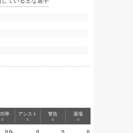
場している主な選手
功率
アシスト
警告
退場
功率
アシスト
警告
退場
0.0
0
0
0
%