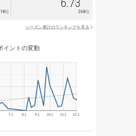
8
6.73
118位
268位
シーズン累計のランキングを見る
ポイントの変動
1
7.1
8.1
9.1
10.1
11.1
12.1