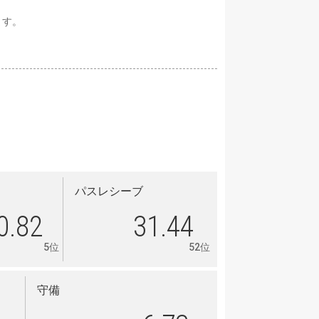
ます。
パスレシーブ
0.82
31.44
5位
52位
守備