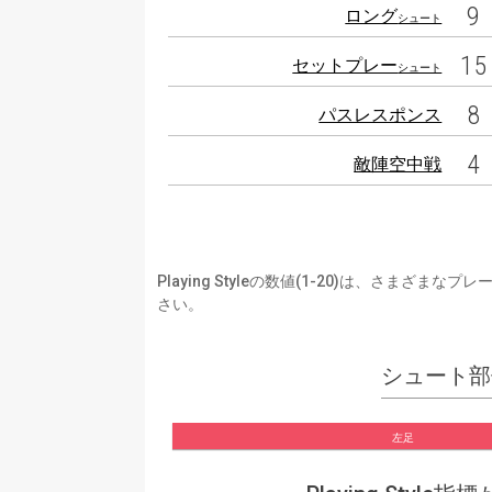
9
ロング
シュート
15
セットプレー
シュート
8
パスレスポンス
4
敵陣空中戦
Playing Styleの数値(1-20)は、さ
さい。
シュート部
左足