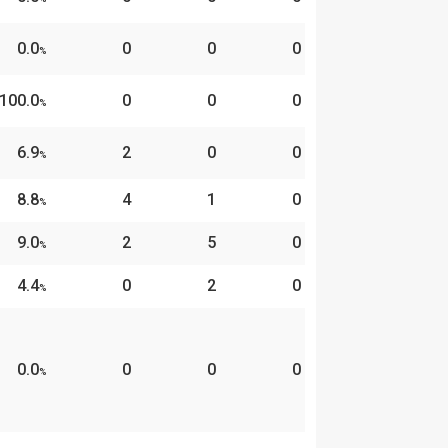
0.0
0
0
0
%
100.0
0
0
0
%
6.9
2
0
0
%
8.8
4
1
0
%
9.0
2
5
0
%
4.4
0
2
0
%
0.0
0
0
0
%