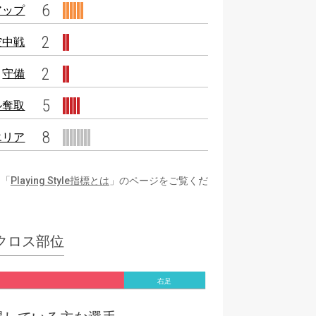
6
アップ
2
空中戦
2
守備
5
ル奪取
8
エリア
は「
Playing Style指標とは
」のページをご覧くだ
クロス部位
右足