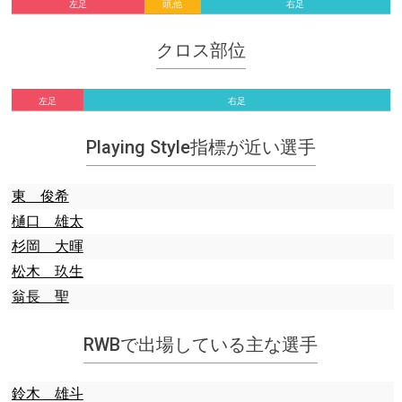
左足
頭,他
右足
クロス部位
左足
右足
Playing Style指標が近い選手
東 俊希
樋口 雄太
杉岡 大暉
松木 玖生
翁長 聖
RWBで出場している主な選手
鈴木 雄斗