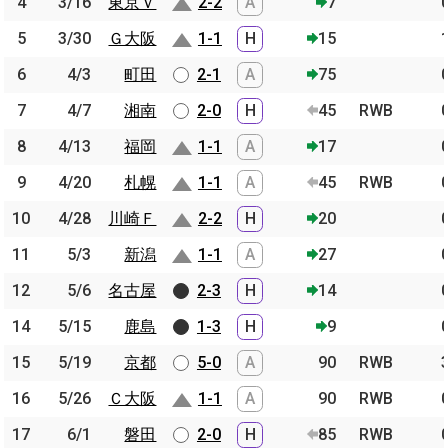
4
4
3/16
3/16
東京Ｖ
東京Ｖ
2-2
A
7
5
5
3/30
3/30
Ｇ大阪
Ｇ大阪
1-1
H
15
6
6
4/3
4/3
町田
町田
2-1
A
75
7
7
4/7
4/7
湘南
湘南
2-0
H
45
RWB
8
8
4/13
4/13
福岡
福岡
1-1
A
17
9
9
4/20
4/20
札幌
札幌
1-1
A
45
RWB
10
10
4/28
4/28
川崎Ｆ
川崎Ｆ
2-2
H
20
11
11
5/3
5/3
新潟
新潟
1-1
A
27
12
12
5/6
5/6
名古屋
名古屋
2-3
H
14
14
14
5/15
5/15
鹿島
鹿島
1-3
H
9
15
15
5/19
5/19
京都
京都
5-0
A
90
RWB
16
16
5/26
5/26
Ｃ大阪
Ｃ大阪
1-1
A
90
RWB
17
17
6/1
6/1
磐田
磐田
2-0
H
85
RWB