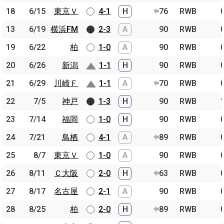
18
18
6/15
6/15
東京Ｖ
東京Ｖ
4-1
H
76
RWB
13
13
6/19
6/19
横浜FM
横浜FM
2-3
A
90
RWB
19
19
6/22
6/22
柏
柏
1-0
A
90
RWB
20
20
6/26
6/26
新潟
新潟
1-1
H
90
RWB
21
21
6/29
6/29
川崎Ｆ
川崎Ｆ
1-1
A
70
RWB
22
22
7/5
7/5
神戸
神戸
1-3
H
90
RWB
23
23
7/14
7/14
福岡
福岡
1-0
H
90
RWB
24
24
7/21
7/21
鳥栖
鳥栖
4-1
A
89
RWB
25
25
8/7
8/7
東京Ｖ
東京Ｖ
1-0
A
90
RWB
26
26
8/11
8/11
Ｃ大阪
Ｃ大阪
2-0
H
63
RWB
27
27
8/17
8/17
名古屋
名古屋
2-1
A
90
RWB
28
28
8/25
8/25
柏
柏
2-0
H
89
RWB