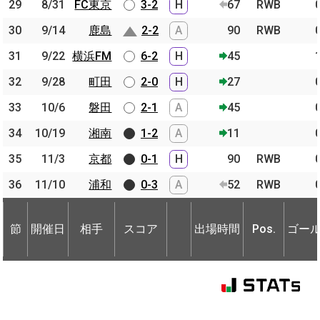
29
29
8/31
8/31
FC東京
FC東京
3-2
H
67
RWB
30
30
9/14
9/14
鹿島
鹿島
2-2
A
90
RWB
31
31
9/22
9/22
横浜FM
横浜FM
6-2
H
45
32
32
9/28
9/28
町田
町田
2-0
H
27
33
33
10/6
10/6
磐田
磐田
2-1
A
45
34
34
10/19
10/19
湘南
湘南
1-2
A
11
35
35
11/3
11/3
京都
京都
0-1
H
90
RWB
36
36
11/10
11/10
浦和
浦和
0-3
A
52
RWB
節
開催日
相手
スコア
出場時間
Pos.
ゴー
節
節
開催日
開催日
相手
相手
スコア
出場時間
Pos.
ゴー