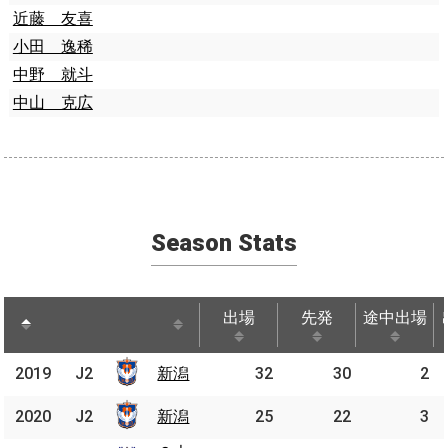
近藤 友喜
小田 逸稀
中野 就斗
中山 克広
Season Stats
出場
先発
途中出場
出場
先発
途中出場
2019
2019
J2
J2
新潟
新潟
32
30
2
2020
2020
J2
J2
新潟
新潟
25
22
3