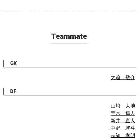
Teammate
GK
大迫 敬介
DF
山﨑 大地
荒木 隼人
新井 直人
中野 就斗
志知 孝明