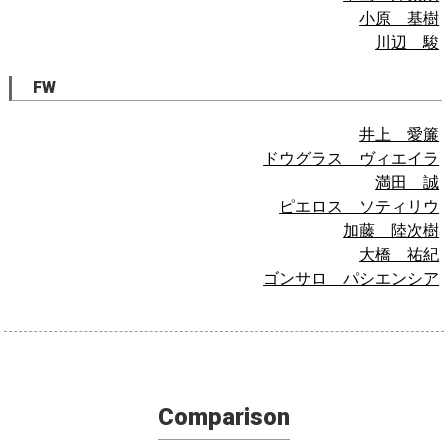
小原 基樹
川辺 駿
FW
井上 愛簾
ドウグラス ヴィエイラ
満田 誠
ピエロス ソティリウ
加藤 陸次樹
大橋 祐紀
ゴンサロ パシエンシア
Comparison