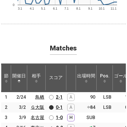
0
3.1
4.1
5.1
6.1
7.1
8.1
9.1
10.1
11.1
Matches
節
節
開催日
開催日
相手
相手
出場時間
Pos.
ゴー
スコア
節
開催日
相手
スコア
出場時間
Pos.
ゴー
1
1
2/24
2/24
鳥栖
鳥栖
2-1
A
90
LSB
2
2
3/2
3/2
Ｇ大阪
Ｇ大阪
0-1
A
84
LSB
3
3
3/9
3/9
名古屋
名古屋
1-0
H
SUB