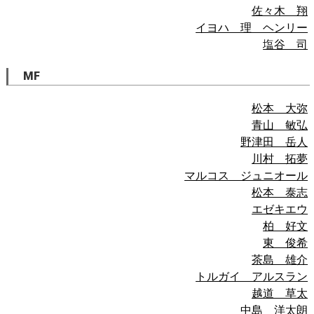
佐々木 翔
イヨハ 理 ヘンリー
塩谷 司
MF
松本 大弥
青山 敏弘
野津田 岳人
川村 拓夢
マルコス ジュニオール
松本 泰志
エゼキエウ
柏 好文
東 俊希
茶島 雄介
トルガイ アルスラン
越道 草太
中島 洋太朗