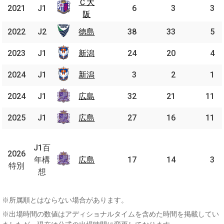
Ｃ大
Ｃ大
2021
2021
J1
J1
6
3
3
阪
阪
2022
2022
J2
J2
徳島
徳島
38
33
5
2023
2023
J1
J1
新潟
新潟
24
20
4
2024
2024
J1
J1
新潟
新潟
3
2
1
2024
2024
J1
J1
広島
広島
32
21
11
2025
2025
J1
J1
広島
広島
27
16
11
J1
百
J1百
2026
2026
年
年構
広島
広島
17
14
3
特別
特別
構
想
想
※所属順とはならない場合があります。
※出場時間の数値はアディショナルタイムを含めた時間を掲載してい