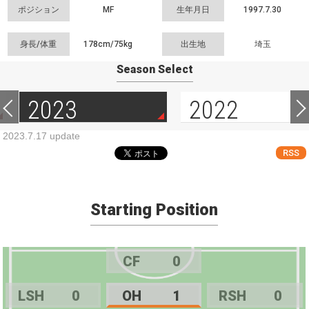
ポジション
MF
生年月日
1997.7.30
身長/体重
178cm/
75kg
出生地
埼玉
Season Select
2023
2022
2023.7.17 update
RSS
Starting Position
CF
0
LSH
0
OH
1
RSH
0