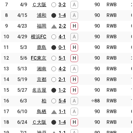
7
7
4/9
4/9
Ｃ大阪
Ｃ大阪
3-2
A
90
RWB
8
8
4/15
4/15
浦和
浦和
1-4
A
90
RWB
9
9
4/23
4/23
福岡
福岡
2-2
H
90
RWB
10
10
4/29
4/29
横浜FC
横浜FC
4-1
A
90
RWB
11
11
5/3
5/3
鹿島
鹿島
0-1
H
90
RWB
12
12
5/6
5/6
FC東京
FC東京
5-1
H
90
RWB
13
13
5/13
5/13
湘南
湘南
4-2
A
90
RWB
14
14
5/19
5/19
京都
京都
2-1
H
90
RWB
15
15
5/27
5/27
名古屋
名古屋
1-2
H
90
RWB
16
16
6/3
6/3
柏
柏
5-4
A
88
RWB
17
17
6/10
6/10
鳥栖
鳥栖
1-1
A
90
RWB
18
18
6/24
6/24
Ｃ大阪
Ｃ大阪
1-4
H
90
RWB
19
19
7/1
7/1
神戸
神戸
1-1
A
90
RWB