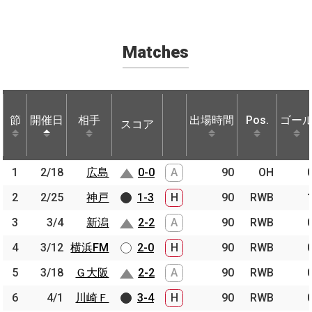
Matches
節
節
開催日
開催日
相手
相手
出場時間
Pos.
ゴー
スコア
節
開催日
相手
スコア
出場時間
Pos.
ゴー
1
1
2/18
2/18
広島
広島
0-0
A
90
OH
2
2
2/25
2/25
神戸
神戸
1-3
H
90
RWB
3
3
3/4
3/4
新潟
新潟
2-2
A
90
RWB
4
4
3/12
3/12
横浜FM
横浜FM
2-0
H
90
RWB
5
5
3/18
3/18
Ｇ大阪
Ｇ大阪
2-2
A
90
RWB
6
6
4/1
4/1
川崎Ｆ
川崎Ｆ
3-4
H
90
RWB