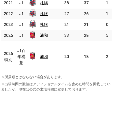
2021
2021
J1
J1
札幌
札幌
38
37
1
2022
2022
J1
J1
札幌
札幌
27
26
1
2023
2023
J1
J1
札幌
札幌
21
21
0
2025
2025
J1
J1
浦和
浦和
33
28
5
J1
百
J1百
2026
2026
年
年構
浦和
浦和
20
18
2
特別
特別
構
想
想
※所属順とはならない場合があります。
※出場時間の数値はアディショナルタイムを含めた時間を掲載してい
ましたが、現在は公式の出場時間に変更しております。