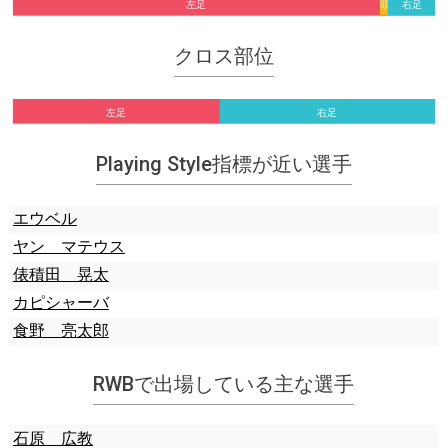
左足
頭,
右足
他
クロス部位
左足
右足
Playing Style指標が近い選手
エウベル
ヤン マテウス
俵積田 晃太
カピシャーバ
食野 亮太郎
RWBで出場している主な選手
石原 広教