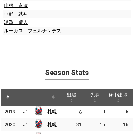
山根 永遠
中野 就斗
湯澤 聖人
ルーカス フェルナンデス
Season Stats
出場
先発
途中出場
出場
先発
途中出場
2019
2019
J1
札幌
札幌
0
6
J1
6
2020
2020
J1
J1
札幌
札幌
31
15
16