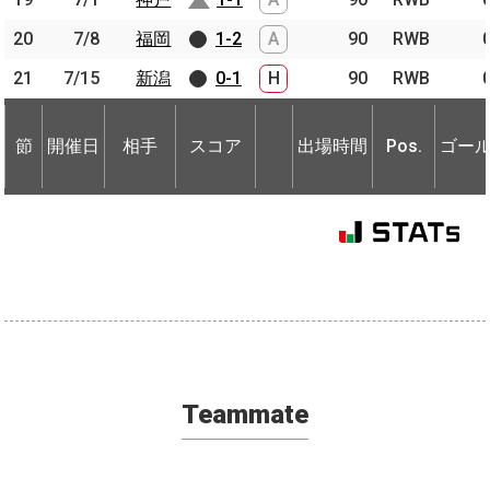
20
20
7/8
7/8
福岡
福岡
1-2
A
90
RWB
21
21
7/15
7/15
新潟
新潟
0-1
H
90
RWB
節
開催日
相手
スコア
出場時間
Pos.
ゴー
節
節
開催日
開催日
相手
相手
スコア
出場時間
Pos.
ゴー
Teammate