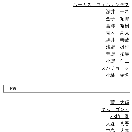
ルーカス フェルナンデス
深井 一希
金子 拓郎
宮澤 裕樹
青木 亮太
駒井 善成
浅野 雄也
荒野 拓馬
小野 伸二
スパチョーク
小林 祐希
FW
菅 大輝
キム ゴンヒ
小柏 剛
大森 真吾
中島 大嘉