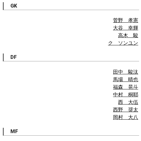
GK
菅野 孝憲
大谷 幸輝
高木 駿
ク ソンユン
DF
田中 駿汰
馬場 晴也
福森 晃斗
中村 桐耶
西 大伍
西野 奨太
岡村 大八
MF