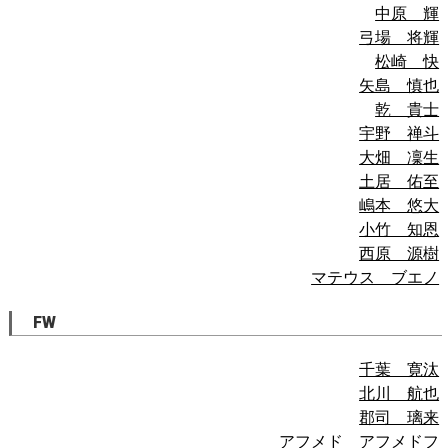
中原 輝
弓場 将輝
松崎 快
矢島 慎也
乾 貴士
宇野 禅斗
大畑 凜生
土居 佑至
嶋本 悠大
小竹 知恩
西原 源樹
マテウス ブエノ
FW
千葉 寛汰
北川 航也
郡司 璃来
アフメド アフメドフ