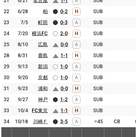
21
21
6/21
6/21
名古屋
名古屋
1-1
A
SUB
22
22
6/28
6/28
柏
柏
0-2
H
SUB
23
23
7/5
7/5
町田
町田
0-3
A
SUB
24
24
7/20
7/20
横浜FC
横浜FC
2-0
H
SUB
25
25
8/10
8/10
広島
広島
0-0
A
SUB
28
28
8/31
8/31
鹿島
鹿島
1-1
H
SUB
29
29
9/13
9/13
新潟
新潟
1-0
A
SUB
30
30
9/20
9/20
京都
京都
1-0
A
SUB
31
31
9/23
9/23
浦和
浦和
0-0
H
SUB
32
32
9/27
9/27
神戸
神戸
1-2
A
SUB
33
33
10/4
10/4
FC東京
FC東京
1-1
H
SUB
34
34
10/18
10/18
川崎Ｆ
川崎Ｆ
3-5
A
45
CB
節
開催日
相手
スコア
出場時間
Pos.
ゴー