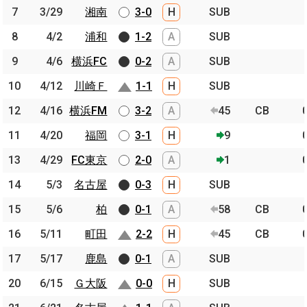
7
7
3/29
3/29
湘南
湘南
3-0
H
SUB
8
8
4/2
4/2
浦和
浦和
1-2
A
SUB
9
9
4/6
4/6
横浜FC
横浜FC
0-2
A
SUB
10
10
4/12
4/12
川崎Ｆ
川崎Ｆ
1-1
H
SUB
12
12
4/16
4/16
横浜FM
横浜FM
3-2
A
45
CB
11
11
4/20
4/20
福岡
福岡
3-1
H
9
13
13
4/29
4/29
FC東京
FC東京
2-0
A
1
14
14
5/3
5/3
名古屋
名古屋
0-3
H
SUB
15
15
5/6
5/6
柏
柏
0-1
A
58
CB
16
16
5/11
5/11
町田
町田
2-2
H
45
CB
17
17
5/17
5/17
鹿島
鹿島
0-1
A
SUB
20
20
6/15
6/15
Ｇ大阪
Ｇ大阪
0-0
H
SUB