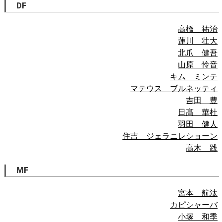
DF
高橋 祐治
蓮川 壮大
北爪 健吾
山原 怜音
キム ミンテ
マテウス ブルネッティ
吉田 豊
日髙 華杜
羽田 健人
住吉 ジェラニレショーン
高木 践
MF
宮本 航汰
カピシャーバ
小塚 和季