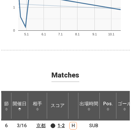
1
0
5.1
6.1
7.1
8.1
9.1
10.1
Matches
節
節
開催日
開催日
相手
相手
出場時間
Pos.
ゴー
スコア
節
開催日
相手
スコア
出場時間
Pos.
ゴー
6
6
3/16
3/16
京都
京都
1-2
H
SUB