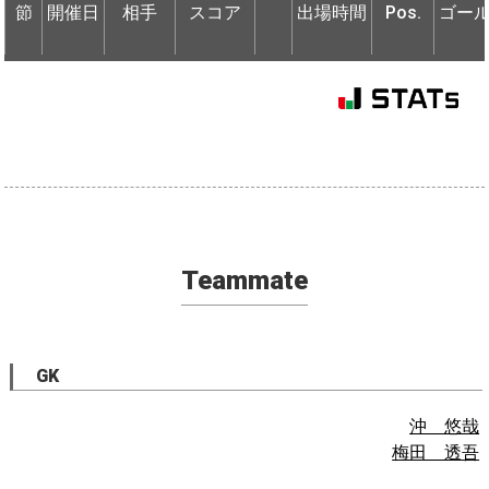
節
節
開催日
開催日
相手
相手
スコア
出場時間
Pos.
ゴー
Teammate
GK
沖 悠哉
梅田 透吾