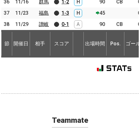
36
36
11/16
11/16
群馬
群馬
1-2
H
90
CB
37
37
11/23
11/23
福島
福島
1-3
H
45
38
38
11/29
11/29
讃岐
讃岐
0-1
A
90
CB
節
開催日
相手
スコア
出場時間
Pos.
ゴー
節
節
開催日
開催日
相手
相手
スコア
出場時間
Pos.
ゴー
Teammate