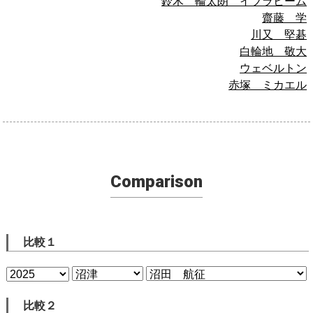
鈴木 輪太朗 イブラヒーム
齋藤 学
川又 堅碁
白輪地 敬大
ウェベルトン
赤塚 ミカエル
Comparison
比較１
比較２