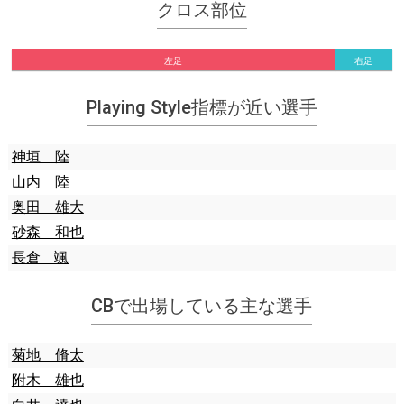
クロス部位
左足
右足
Playing Style指標が近い選手
神垣 陸
山内 陸
奥田 雄大
砂森 和也
長倉 颯
CBで出場している主な選手
菊地 脩太
附木 雄也