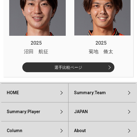
2025
2025
沼田 航征
菊地 脩太
選手比較ページ
HOME
Summary:Team
Summary:Player
JAPAN
Column
About