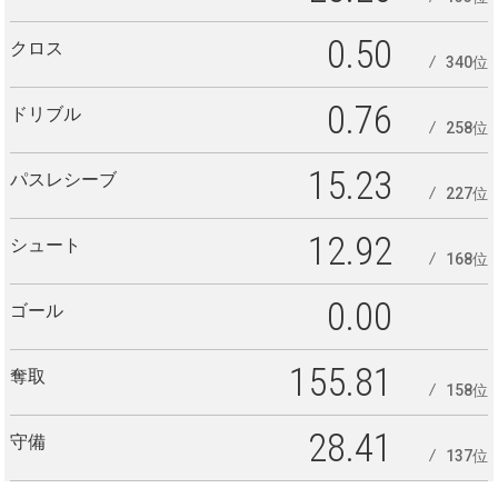
0.50
クロス
340位
0.76
ドリブル
258位
15.23
パスレシーブ
227位
12.92
シュート
168位
0.00
ゴール
155.81
奪取
158位
28.41
守備
137位