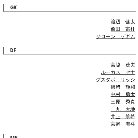
GK
渡辺 健太
前田 宙杜
ジローン ゲギム
DF
宮脇 茂夫
ルーカス セナ
グスタボ リッシ
篠﨑 輝和
中村 勇太
三原 秀真
一丸 大地
井上 航希
宮㟢 海斗
MF