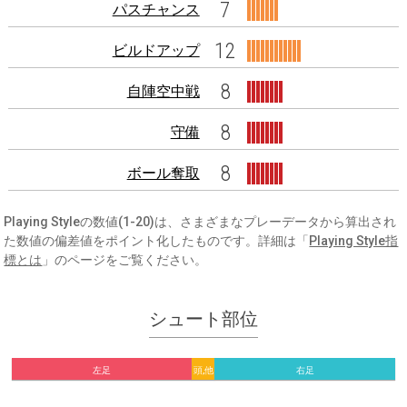
7
パスチャンス
12
ビルドアップ
8
自陣空中戦
8
守備
8
ボール奪取
Playing Styleの数値(1-20)は、さまざまなプレーデータから算出され
た数値の偏差値をポイント化したものです。詳細は「
Playing Style指
標とは
」のページをご覧ください。
シュート部位
左足
頭,他
右足