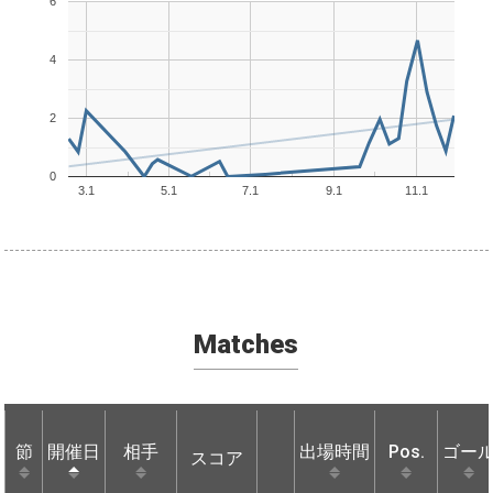
6
4
2
0
3.1
5.1
7.1
9.1
11.1
Matches
節
節
開催日
開催日
相手
相手
出場時間
Pos.
ゴー
スコア