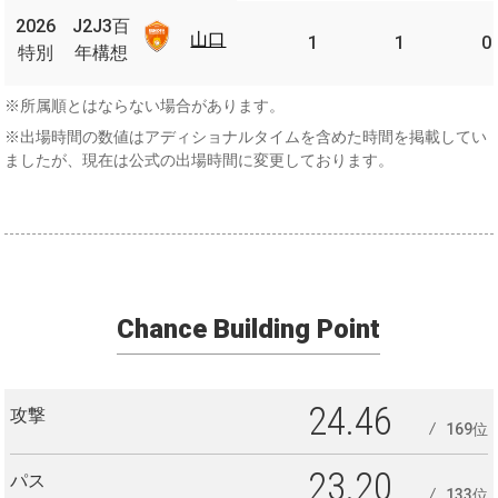
J2J3
2026
J2J3百
2026
山口
百年
山口
1
1
0
特別
年構想
特別
構想
※所属順とはならない場合があります。
※出場時間の数値はアディショナルタイムを含めた時間を掲載してい
ましたが、現在は公式の出場時間に変更しております。
Chance Building Point
24.46
攻撃
169位
23.20
パス
133位