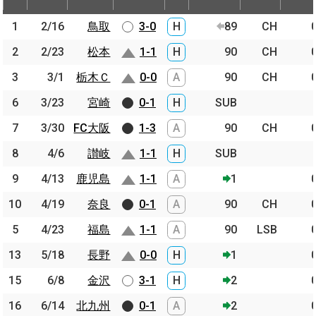
節
開催日
相手
スコア
出場時間
Pos.
ゴー
1
1
2/16
2/16
鳥取
鳥取
3-0
H
89
CH
2
2
2/23
2/23
松本
松本
1-1
H
90
CH
3
3
3/1
3/1
栃木Ｃ
栃木Ｃ
0-0
A
90
CH
6
6
3/23
3/23
宮崎
宮崎
0-1
H
SUB
7
7
3/30
3/30
FC大阪
FC大阪
1-3
A
90
CH
8
8
4/6
4/6
讃岐
讃岐
1-1
H
SUB
9
9
4/13
4/13
鹿児島
鹿児島
1-1
A
1
10
10
4/19
4/19
奈良
奈良
0-1
A
90
CH
5
5
4/23
4/23
福島
福島
1-1
A
90
LSB
13
13
5/18
5/18
長野
長野
0-0
H
1
15
15
6/8
6/8
金沢
金沢
3-1
H
2
16
16
6/14
6/14
北九州
北九州
0-1
A
2