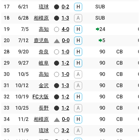
17
17
6/21
6/21
琉球
琉球
0-2
H
SUB
18
18
6/28
6/28
相模原
相模原
1-3
A
SUB
19
19
7/5
7/5
高知
高知
4-0
H
24
20
20
7/12
7/12
鹿児島
鹿児島
0-0
H
5
28
28
9/20
9/20
奈良
奈良
1-0
H
90
CB
29
29
9/27
9/27
岐阜
岐阜
1-2
H
90
CB
30
30
10/5
10/5
高知
高知
1-0
A
90
CB
31
31
10/12
10/12
金沢
金沢
1-3
A
90
CB
32
32
10/19
10/19
FC大阪
FC大阪
1-2
H
90
CB
33
33
10/25
10/25
長野
長野
1-2
A
90
CB
34
34
11/2
11/2
相模原
相模原
0-0
H
90
CB
35
35
11/9
11/9
琉球
琉球
3-2
A
90
CB