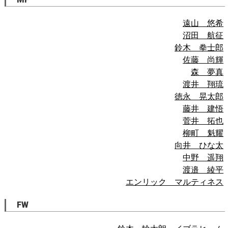
遠山 悠希
沼田 航征
鈴木 拳士郎
佐藤 尚輝
森 夢真
渡井 翔琉
徳永 晃太郎
藤井 建悟
菅井 拓也
柳町 魁耀
向井 ひな太
中野 遥翔
渡邉 綾平
エンリック マルティネス
FW