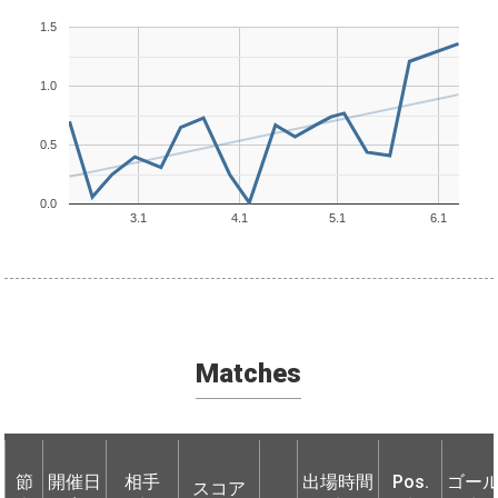
1.5
1.0
0.5
0.0
3.1
4.1
5.1
6.1
Matches
節
節
開催日
開催日
相手
相手
出場時間
Pos.
ゴー
スコア