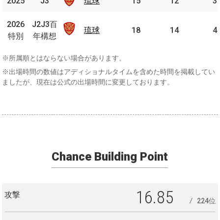
2025
2025
J3
J3
琉球
琉球
15
12
3
J2J3
2026
2026
J2J3百
百年
琉球
琉球
18
14
4
特別
特別
年構想
構想
※所属順とはならない場合があります。
※出場時間の数値はアディショナルタイムを含めた時間を掲載してい
ましたが、現在は公式の出場時間に変更しております。
Chance Building Point
16.85
攻撃
224位