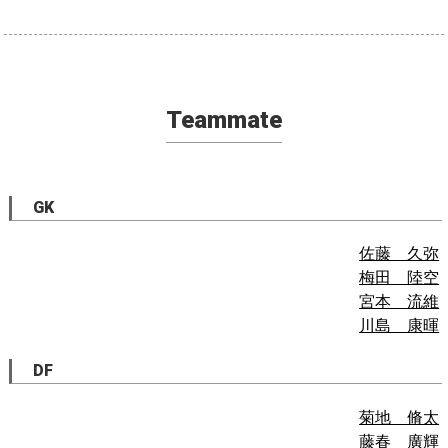
Teammate
GK
佐藤 久弥
梅田 陸空
宮本 流維
川島 康暉
DF
菊地 脩太
藤春 廣輝