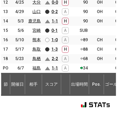
12
12
4/25
4/25
大分
大分
0-0
H
90
OH
13
13
4/29
4/29
山口
山口
0-2
A
90
OH
14
14
5/3
5/3
鹿児島
鹿児島
1-1
H
90
OH
15
15
5/6
5/6
宮崎
宮崎
0-1
A
SUB
16
16
5/10
5/10
熊本
熊本
1-0
A
89
CH
17
17
5/17
5/17
鳥取
鳥取
1-3
H
88
CH
18
18
5/23
5/23
鳥栖
鳥栖
2-2
A
68
OH
PO
PO
6/7
6/7
福島
福島
1-1
A
34
節
開催日
相手
スコア
出場時間
Pos.
ゴー
節
節
開催日
開催日
相手
相手
スコア
出場時間
Pos.
ゴー