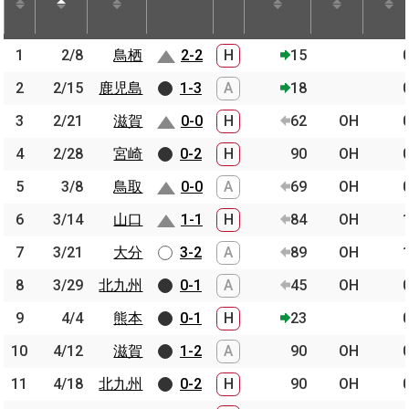
節
開催日
相手
スコア
出場時間
Pos.
ゴー
1
1
2/8
2/8
鳥栖
鳥栖
2-2
H
15
2
2
2/15
2/15
鹿児島
鹿児島
1-3
A
18
3
3
2/21
2/21
滋賀
滋賀
0-0
H
62
OH
4
4
2/28
2/28
宮崎
宮崎
0-2
H
90
OH
5
5
3/8
3/8
鳥取
鳥取
0-0
A
69
OH
6
6
3/14
3/14
山口
山口
1-1
H
84
OH
7
7
3/21
3/21
大分
大分
3-2
A
89
OH
8
8
3/29
3/29
北九州
北九州
0-1
A
45
OH
9
9
4/4
4/4
熊本
熊本
0-1
H
23
10
10
4/12
4/12
滋賀
滋賀
1-2
A
90
OH
11
11
4/18
4/18
北九州
北九州
0-2
H
90
OH