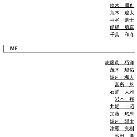
鈴木 順也
荒木 遼太
神谷 凱士
船橋 勇真
千葉 和彦
MF
志慶眞 巧洋
茂木 駿佑
堀内 颯人
富所 悠
石浦 大雅
岩本 翔
井堀 二昭
加藤 悠馬
堀内 陽太
津覇 実樹
池田 廉