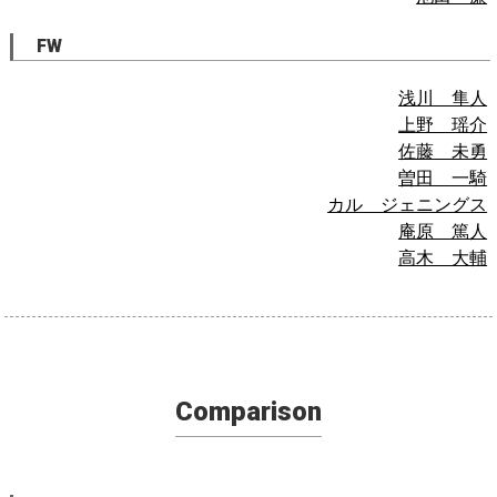
FW
浅川 隼人
上野 瑶介
佐藤 未勇
曽田 一騎
カル ジェニングス
庵原 篤人
高木 大輔
Comparison