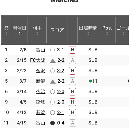
節
節
開催日
開催日
相手
相手
出場時間
Pos.
ゴー
スコア
節
開催日
相手
スコア
出場時間
Pos.
ゴー
1
1
2/8
2/8
富山
富山
3-1
H
SUB
2
2
2/15
2/15
FC大阪
FC大阪
2-2
A
SUB
3
3
2/22
2/22
金沢
金沢
3-2
H
SUB
5
5
3/7
3/7
新潟
新潟
2-2
A
11
6
6
3/14
3/14
今治
今治
2-0
H
SUB
9
9
4/5
4/5
讃岐
讃岐
2-0
H
SUB
10
10
4/12
4/12
新潟
新潟
2-1
H
SUB
11
11
4/19
4/19
富山
富山
0-4
A
SUB