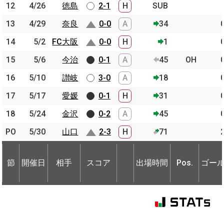
12
12
4/26
4/26
徳島
徳島
2-1
H
SUB
13
13
4/29
4/29
奈良
奈良
0-0
A
34
14
14
5/2
5/2
FC大阪
FC大阪
0-0
H
1
15
15
5/6
5/6
今治
今治
0-1
A
45
OH
16
16
5/10
5/10
讃岐
讃岐
3-0
A
18
17
17
5/17
5/17
愛媛
愛媛
0-1
H
31
18
18
5/24
5/24
金沢
金沢
0-2
A
45
PO
PO
5/30
5/30
山口
山口
2-3
H
71
節
開催日
相手
スコア
出場時間
Pos.
ゴー
節
節
開催日
開催日
相手
相手
スコア
出場時間
Pos.
ゴー