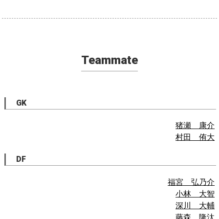
Teammate
GK
猪瀬 康介
村田 侑大
DF
福宮 弘乃介
小林 大智
深川 大輔
藤森 隆汰