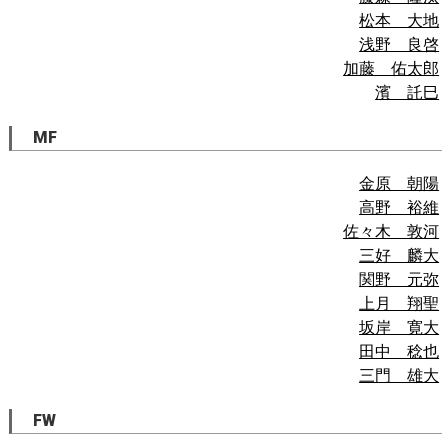
松本 大地
浅野 良啓
加藤 佑太郎
濱 託巳
MF
金原 朝陽
高野 裕維
佐々木 敦河
三好 麟大
関野 元弥
上月 翔聖
坂岸 寛大
田中 稔也
三門 雄大
FW