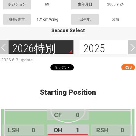
ポジション
MF
生年月日
2000.9.24
身長/体重
171cm/
63kg
出生地
茨城
Season Select
2026特別
2025
2026.6.3 update
RSS
Starting Position
CF
0
LSH
0
OH
1
RSH
0