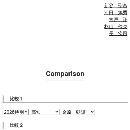
新谷 聖基
河田 篤秀
青戸 翔
杉山 伶央
長 疾風
Comparison
比較１
比較２