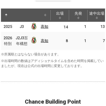
出場
先発
途中出場
出場
先発
途中出場
2025
2025
J3
J3
高知
1
13
高知
14
J2J3
2026
2026
J2J3百
百年
高知
高知
8
1
7
特別
特別
年構想
構想
※所属順とはならない場合があります。
※出場時間の数値はアディショナルタイムを含めた時間を掲載してい
ましたが、現在は公式の出場時間に変更しております。
Chance Building Point