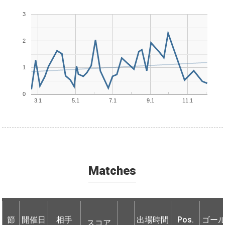
3
2
1
0
3.1
5.1
7.1
9.1
11.1
Matches
節
節
開催日
開催日
相手
相手
出場時間
Pos.
ゴー
スコア