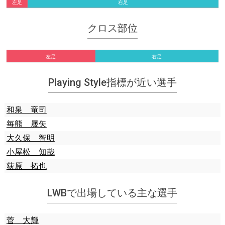
左足
右足
クロス部位
左足
右足
Playing Style指標が近い選手
和泉 竜司
毎熊 晟矢
大久保 智明
小屋松 知哉
荻原 拓也
LWBで出場している主な選手
菅 大輝