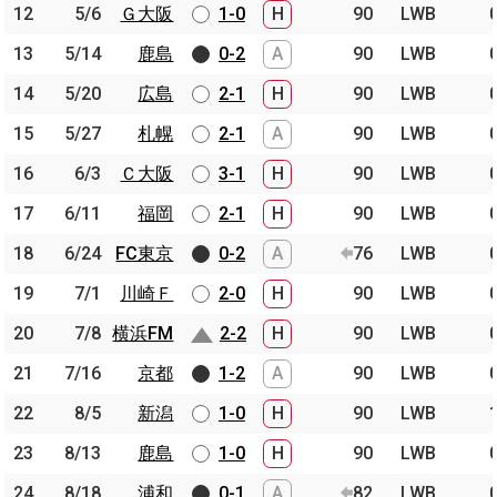
12
12
5/6
5/6
Ｇ大阪
Ｇ大阪
1-0
H
90
LWB
13
13
5/14
5/14
鹿島
鹿島
0-2
A
90
LWB
14
14
5/20
5/20
広島
広島
2-1
H
90
LWB
15
15
5/27
5/27
札幌
札幌
2-1
A
90
LWB
16
16
6/3
6/3
Ｃ大阪
Ｃ大阪
3-1
H
90
LWB
17
17
6/11
6/11
福岡
福岡
2-1
H
90
LWB
18
18
6/24
6/24
FC東京
FC東京
0-2
A
76
LWB
19
19
7/1
7/1
川崎Ｆ
川崎Ｆ
2-0
H
90
LWB
20
20
7/8
7/8
横浜FM
横浜FM
2-2
H
90
LWB
21
21
7/16
7/16
京都
京都
1-2
A
90
LWB
22
22
8/5
8/5
新潟
新潟
1-0
H
90
LWB
23
23
8/13
8/13
鹿島
鹿島
1-0
H
90
LWB
24
24
8/18
8/18
浦和
浦和
0-1
A
82
LWB