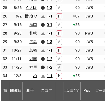
25
25
8/26
8/26
Ｃ大阪
Ｃ大阪
1-3
A
90
LWB
26
26
9/2
9/2
横浜FC
横浜FC
1-1
H
87
LWB
27
27
9/16
9/16
福岡
福岡
0-1
A
26
28
28
9/23
9/23
札幌
札幌
1-1
H
90
RWB
29
29
9/30
9/30
広島
広島
1-3
A
90
LWB
31
31
10/27
10/27
鳥栖
鳥栖
1-1
H
90
LWB
32
32
11/11
11/11
湘南
湘南
1-2
A
90
LWB
33
33
11/25
11/25
神戸
神戸
1-2
A
90
LWB
34
34
12/3
12/3
柏
柏
1-1
H
25
節
開催日
相手
スコア
出場時間
Pos.
ゴー
節
節
開催日
開催日
相手
相手
スコア
出場時間
Pos.
ゴー