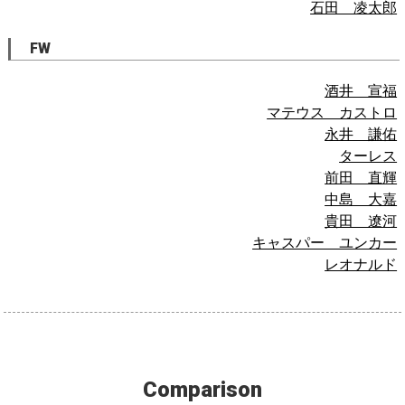
石田 凌太郎
FW
酒井 宣福
マテウス カストロ
永井 謙佑
ターレス
前田 直輝
中島 大嘉
貴田 遼河
キャスパー ユンカー
レオナルド
Comparison