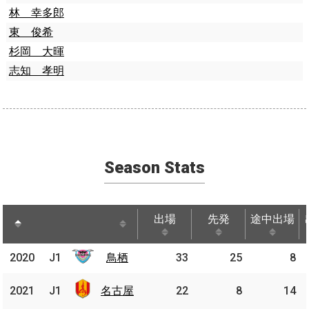
林 幸多郎
東 俊希
杉岡 大暉
志知 孝明
Season Stats
出場
先発
途中出場
出場
先発
途中出場
2020
2020
J1
J1
鳥栖
鳥栖
33
25
8
名古
2021
2021
J1
J1
名古屋
22
8
14
屋