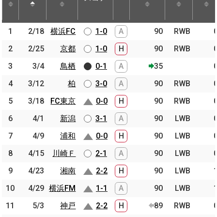
節
開催日
相手
スコア
出場時間
Pos.
ゴー
1
1
2/18
2/18
横浜FC
横浜FC
1-0
A
90
RWB
2
2
2/25
2/25
京都
京都
1-0
H
90
RWB
3
3
3/4
3/4
鳥栖
鳥栖
0-1
A
35
4
4
3/12
3/12
柏
柏
3-0
A
90
RWB
5
5
3/18
3/18
FC東京
FC東京
0-0
H
90
RWB
6
6
4/1
4/1
新潟
新潟
3-1
A
90
LWB
7
7
4/9
4/9
浦和
浦和
0-0
H
90
LWB
8
8
4/15
4/15
川崎Ｆ
川崎Ｆ
2-1
A
90
LWB
9
9
4/23
4/23
湘南
湘南
2-2
H
90
LWB
10
10
4/29
4/29
横浜FM
横浜FM
1-1
A
90
LWB
11
11
5/3
5/3
神戸
神戸
2-2
H
89
RWB