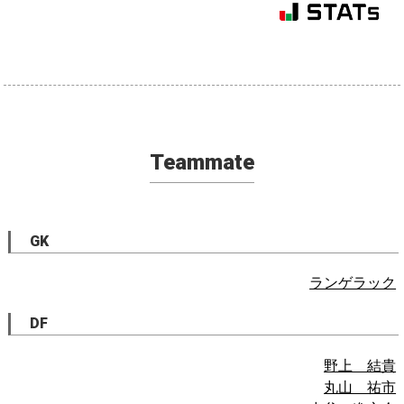
Teammate
GK
ランゲラック
DF
野上 結貴
丸山 祐市