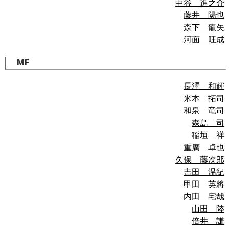
中谷 進之介
藤井 陽也
森下 龍矢
河面 旺成
MF
長澤 和輝
米本 拓司
和泉 竜司
森島 司
稲垣 祥
重廣 卓也
久保 藤次郎
吉田 温紀
甲田 英將
内田 宅哉
山田 陸
倍井 謙