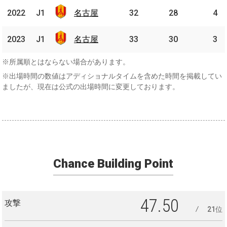
名古
2022
2022
J1
J1
名古屋
32
28
4
屋
名古
2023
2023
J1
J1
名古屋
33
30
3
屋
※所属順とはならない場合があります。
※出場時間の数値はアディショナルタイムを含めた時間を掲載してい
ましたが、現在は公式の出場時間に変更しております。
Chance Building Point
47.50
攻撃
21位