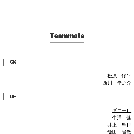
Teammate
GK
松原 修平
西川 幸之介
DF
ダニーロ
牛澤 健
井上 聖也
飯田 貴敬