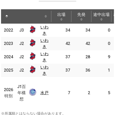
出場
先発
途中出場
出場
先発
途中出場
いわ
いわ
2022
2022
J3
J3
34
34
0
き
き
いわ
いわ
2023
2023
J2
J2
42
42
0
き
き
いわ
いわ
2024
2024
J2
J2
37
28
9
き
き
いわ
いわ
2025
2025
J2
J2
37
36
1
き
き
J1
百
J1百
2026
2026
年
年構
水戸
水戸
7
2
5
特別
特別
構
想
想
※所属順とはならない場合があります。