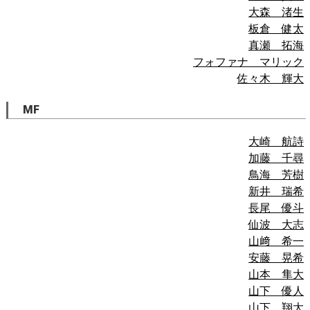
大森 渚生
板倉 健太
真瀬 拓海
フォファナ マリック
佐々木 輝大
MF
大崎 航詩
加藤 千尋
鳥海 芳樹
新井 瑞希
長尾 優斗
仙波 大志
山﨑 希一
安藤 晃希
山本 隼大
山下 優人
山下 翔大