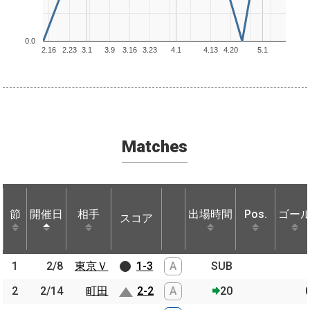
0.0
2.16
2.23
3.1
3.9
3.16
3.23
4.1
4.13
4.20
5.1
Matches
節
節
開催日
開催日
相手
相手
出場時間
Pos.
ゴー
スコア
節
開催日
相手
スコア
出場時間
Pos.
ゴー
1
1
2/8
2/8
東京Ｖ
東京Ｖ
1-3
A
SUB
2
2
2/14
2/14
町田
町田
2-2
A
20