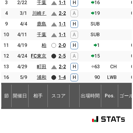
3
3
2/22
2/22
千葉
千葉
1-1
H
16
4
4
3/1
3/1
川崎Ｆ
川崎Ｆ
2-2
A
19
9
9
4/4
4/4
鹿島
鹿島
1-1
H
SUB
10
10
4/11
4/11
千葉
千葉
1-1
A
SUB
11
11
4/19
4/19
柏
柏
2-0
H
1
12
12
4/24
4/24
FC東京
FC東京
2-5
A
15
13
13
4/29
4/29
町田
町田
2-2
H
63
CH
16
16
5/9
5/9
浦和
浦和
1-4
H
90
LWB
節
開催日
相手
スコア
出場時間
Pos.
ゴー
節
節
開催日
開催日
相手
相手
スコア
出場時間
Pos.
ゴー