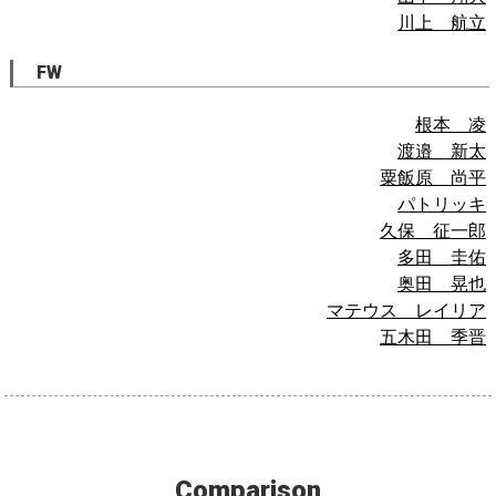
川上 航立
FW
根本 凌
渡邉 新太
粟飯原 尚平
パトリッキ
久保 征一郎
多田 圭佑
奥田 晃也
マテウス レイリア
五木田 季晋
Comparison