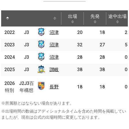
出場
先発
途中出場
出場
先発
途中出場
2022
2022
J3
J3
沼津
沼津
20
18
2
2023
2023
J3
J3
沼津
沼津
32
27
5
2024
2024
J3
J3
沼津
沼津
28
28
0
2025
2025
J3
J3
讃岐
讃岐
38
38
0
J2J3
2026
2026
J2J3百
百年
長野
長野
18
18
0
特別
特別
年構想
構想
※所属順とはならない場合があります。
※出場時間の数値はアディショナルタイムを含めた時間を掲載してい
ましたが、現在は公式の出場時間に変更しております。