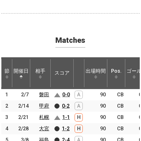
Matches
節
節
開催日
開催日
相手
相手
出場時間
Pos.
ゴー
スコア
節
開催日
相手
スコア
出場時間
Pos.
ゴー
1
1
2/7
2/7
磐田
磐田
0-0
A
90
CB
2
2
2/14
2/14
甲府
甲府
0-2
A
90
CB
3
3
2/21
2/21
札幌
札幌
1-1
H
90
CB
4
4
2/28
2/28
大宮
大宮
1-2
H
90
CB
5
5
3/8
3/8
福島
福島
2-4
A
90
CB