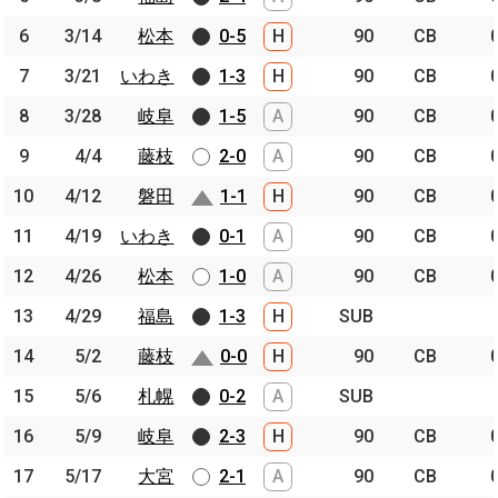
6
6
3/14
3/14
松本
松本
0-5
H
90
CB
7
7
3/21
3/21
いわき
いわき
1-3
H
90
CB
8
8
3/28
3/28
岐阜
岐阜
1-5
A
90
CB
9
9
4/4
4/4
藤枝
藤枝
2-0
A
90
CB
10
10
4/12
4/12
磐田
磐田
1-1
H
90
CB
11
11
4/19
4/19
いわき
いわき
0-1
A
90
CB
12
12
4/26
4/26
松本
松本
1-0
A
90
CB
13
13
4/29
4/29
福島
福島
1-3
H
SUB
14
14
5/2
5/2
藤枝
藤枝
0-0
H
90
CB
15
15
5/6
5/6
札幌
札幌
0-2
A
SUB
16
16
5/9
5/9
岐阜
岐阜
2-3
H
90
CB
17
17
5/17
5/17
大宮
大宮
2-1
A
90
CB