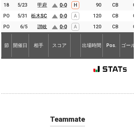
18
18
5/23
5/23
甲府
甲府
0-0
H
90
CB
PO
PO
5/31
5/31
栃木SC
栃木SC
0-0
A
120
CB
PO
PO
6/5
6/5
讃岐
讃岐
0-0
A
120
CB
節
開催日
相手
スコア
出場時間
Pos.
ゴー
節
節
開催日
開催日
相手
相手
スコア
出場時間
Pos.
ゴー
Teammate