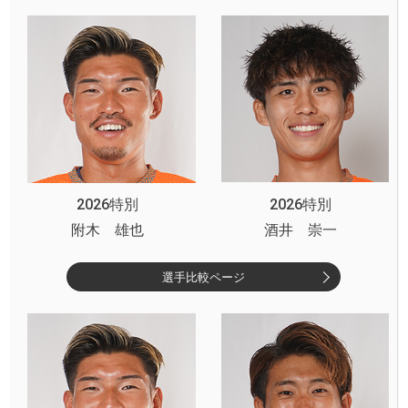
2026特別
2026特別
附木 雄也
酒井 崇一
選手比較ページ