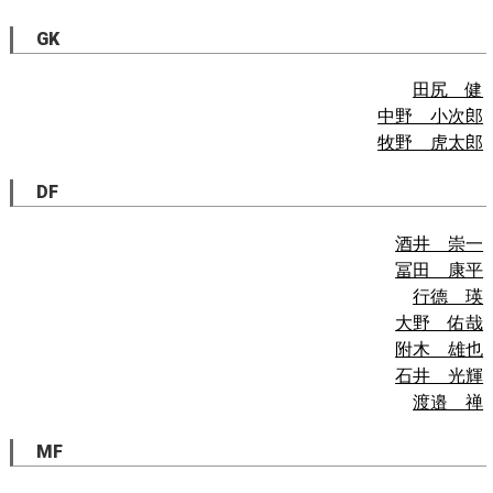
GK
田尻 健
中野 小次郎
牧野 虎太郎
DF
酒井 崇一
冨田 康平
行德 瑛
大野 佑哉
附木 雄也
石井 光輝
渡邉 禅
MF