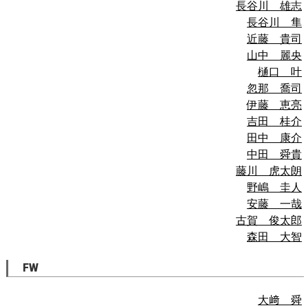
長谷川 雄志
長谷川 隼
近藤 貴司
山中 麗央
樋口 叶
忽那 喬司
伊藤 恵亮
吉田 桂介
田中 康介
中田 舜貴
藤川 虎太朗
野嶋 圭人
安藤 一哉
古賀 俊太郎
森田 大智
FW
大﨑 舜