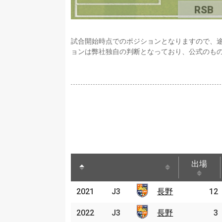
RSB
試合開始時点でのポジションとなりますので、
ョンは弊社独自の判断となっており、公式のも
出場
出場
2021
2021
J3
J3
長野
長野
12
2022
2022
J3
J3
長野
長野
3