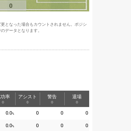
0
変更となった場合もカウントされません。ポジシ
でのデータとなります。
成功率
アシスト
警告
退場
成功率
アシスト
警告
退場
0.0
0
0
0
%
0.0
0
0
0
%