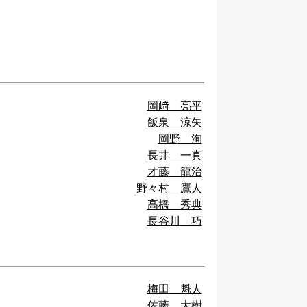
岡﨑 亮平
飯泉 涼矢
岡野 洵
長井 一真
才藤 龍治
野々村 鷹人
高橋 秀典
長谷川 巧
梅田 魁人
佐藤 大樹