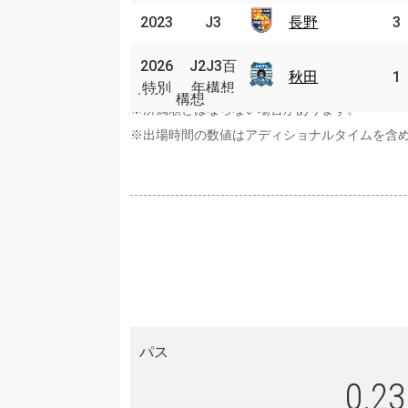
2023
2023
J3
J3
長野
長野
3
J2J3
2026
2026
J2J3百
百年
秋田
秋田
1
特別
特別
年構想
構想
※所属順とはならない場合があります。
※出場時間の数値はアディショナルタイムを含
パス
0.23