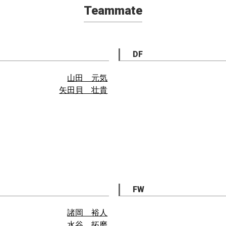
Teammate
DF
山田 元気
矢田貝 壮貴
FW
諸岡 裕人
水谷 拓磨