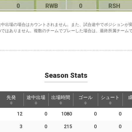
0
RWB
0
RSH
途中出場の場合はカウントされません。また、試合途中でポジションが
のではありません。複数のチームでプレーした場合は、最終所属チーム
Season Stats
先発
途中出場
出場時間
ゴール
シュート
先発
途中出場
出場時間
ゴール
シュート
12
0
1080
0
0
3
0
215
0
0