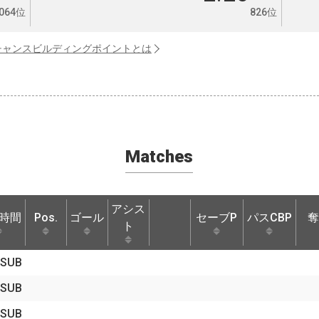
064位
826位
チャンスビルディングポイントとは
Matches
アシス
時間
Pos.
ゴール
セーブP
パスCBP
奪
ト
時間
Pos.
ゴール
アシス
セーブP
パスCBP
奪
SUB
ト
SUB
SUB