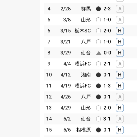
4
4
2/28
2/28
群馬
群馬
2-3
A
5
5
3/8
3/8
山形
山形
1-0
A
6
6
3/15
3/15
栃木SC
栃木SC
2-0
H
7
7
3/21
3/21
八戸
八戸
1-0
H
8
8
3/29
3/29
仙台
仙台
0-0
H
9
9
4/4
4/4
横浜FC
横浜FC
2-1
A
10
10
4/12
4/12
湘南
湘南
0-1
H
11
11
4/19
4/19
横浜FC
横浜FC
1-3
H
12
12
4/26
4/26
八戸
八戸
0-1
A
13
13
4/29
4/29
山形
山形
2-0
H
14
14
5/2
5/2
仙台
仙台
3-1
A
15
15
5/6
5/6
相模原
相模原
0-1
H