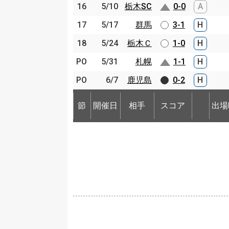
16
16
5/10
5/10
栃木SC
栃木SC
0-0
A
17
17
5/17
5/17
群馬
群馬
3-1
H
18
18
5/24
5/24
栃木Ｃ
栃木Ｃ
1-0
H
PO
PO
5/31
5/31
札幌
札幌
1-1
H
PO
PO
6/7
6/7
鹿児島
鹿児島
0-2
H
節
開催日
相手
スコア
出場
節
節
開催日
開催日
相手
相手
スコア
出場