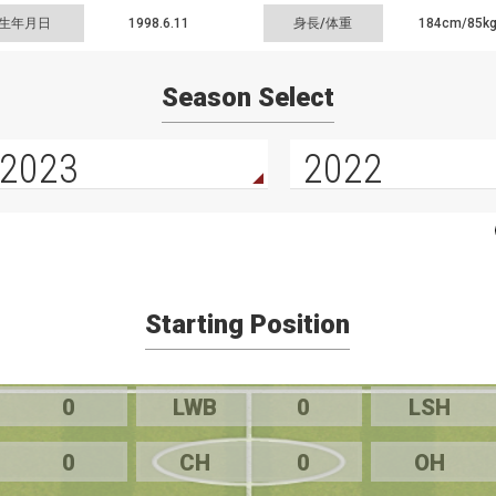
生年月日
1998.6.11
身長/体重
184cm/
85k
Season Select
2023
2022
Starting Position
0
LWB
0
LSH
0
CH
0
OH