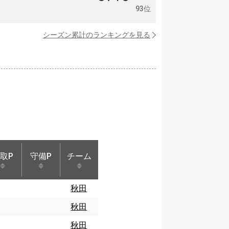
93位
シーズン累計のランキングを見る
取P
守備P
チーム
取P
守備P
チーム
秋田
秋田
秋田