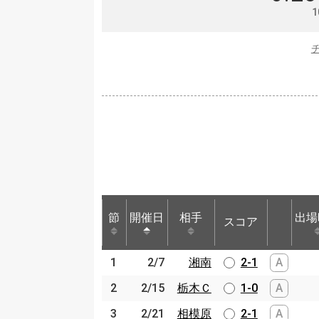
1
節
節
開催日
開催日
相手
相手
出場
スコア
節
開催日
相手
スコア
出場
1
1
2/7
2/7
湘南
湘南
2-1
A
2
2
2/15
2/15
栃木Ｃ
栃木Ｃ
1-0
A
3
3
2/21
2/21
相模原
相模原
2-1
A