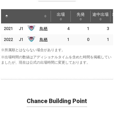
出場
先発
途中出場
出場
先発
途中出場
2021
2021
J1
鳥栖
鳥栖
4
1
3
J1
2022
2022
J1
J1
鳥栖
鳥栖
1
0
1
※所属順とはならない場合があります。
※出場時間の数値はアディショナルタイムを含めた時間を掲載してい
ましたが、現在は公式の出場時間に変更しております。
Chance Building Point