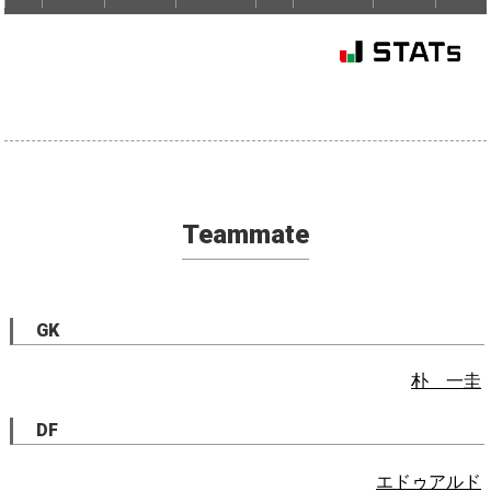
Teammate
GK
朴 一圭
DF
エドゥアルド