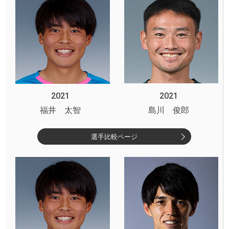
2021
2021
福井 太智
島川 俊郎
選手比較ページ