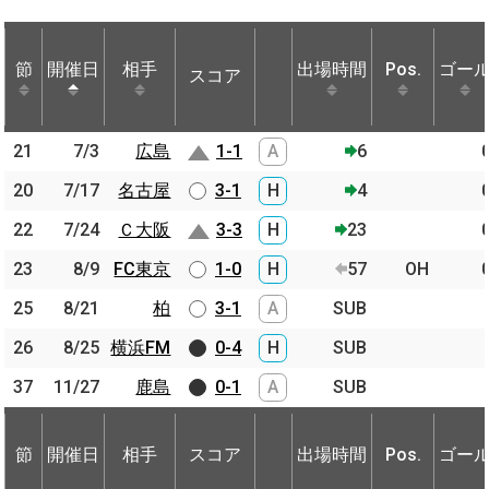
節
節
開催日
開催日
相手
相手
出場時間
Pos.
ゴー
スコア
節
開催日
相手
スコア
出場時間
Pos.
ゴー
21
21
7/3
7/3
広島
広島
1-1
A
6
20
20
7/17
7/17
名古屋
名古屋
3-1
H
4
22
22
7/24
7/24
Ｃ大阪
Ｃ大阪
3-3
H
23
23
23
8/9
8/9
FC東京
FC東京
1-0
H
57
OH
25
25
8/21
8/21
柏
柏
3-1
A
SUB
26
26
8/25
8/25
横浜FM
横浜FM
0-4
H
SUB
37
37
11/27
11/27
鹿島
鹿島
0-1
A
SUB
節
開催日
相手
スコア
出場時間
Pos.
ゴー
節
節
開催日
開催日
相手
相手
スコア
出場時間
Pos.
ゴー