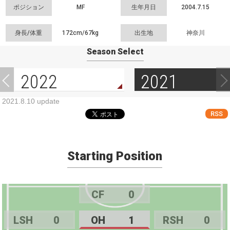
ポジション
MF
生年月日
2004.7.15
身長/体重
172cm/
67kg
出生地
神奈川
Season Select
2022
2021
2021.8.10 update
RSS
Starting Position
CF
0
LSH
0
OH
1
RSH
0