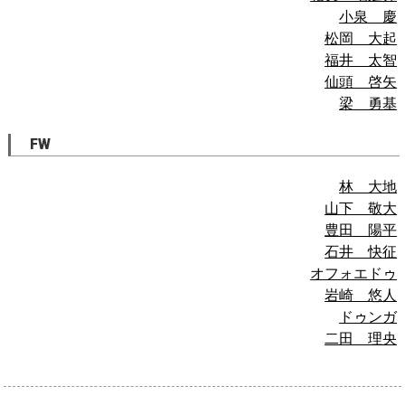
小泉 慶
松岡 大起
福井 太智
仙頭 啓矢
梁 勇基
FW
林 大地
山下 敬大
豊田 陽平
石井 快征
オフォエドゥ
岩崎 悠人
ドゥンガ
二田 理央