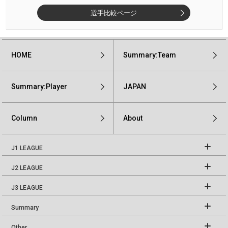
選手比較ページ
HOME
Summary:Team
Summary:Player
JAPAN
Column
About
J1 LEAGUE
J2 LEAGUE
J3 LEAGUE
Summary
Other