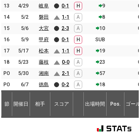
13
13
4/29
4/29
岐阜
岐阜
0-1
H
9
14
14
5/2
5/2
磐田
磐田
1-1
A
8
15
15
5/6
5/6
大宮
大宮
2-3
A
10
16
16
5/9
5/9
甲府
甲府
0-1
H
SUB
17
17
5/17
5/17
松本
松本
1-1
H
19
18
18
5/23
5/23
藤枝
藤枝
0-0
A
23
PO
PO
5/30
5/30
湘南
湘南
2-1
A
57
PO
PO
6/7
6/7
徳島
徳島
0-2
A
18
節
開催日
相手
スコア
出場時間
Pos.
ゴー
節
節
開催日
開催日
相手
相手
スコア
出場時間
Pos.
ゴー