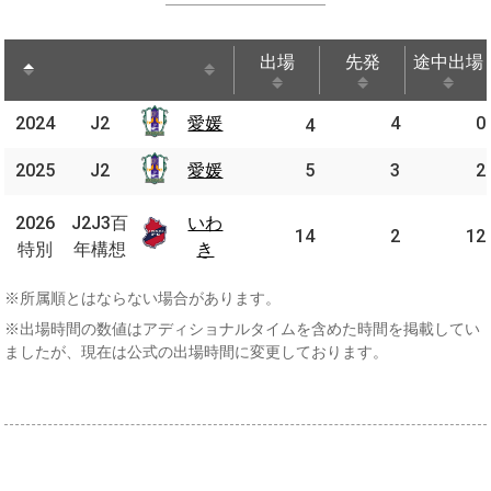
出場
先発
途中出場
出場
先発
途中出場
2024
2024
J2
J2
愛媛
4
0
愛媛
4
2025
2025
J2
J2
愛媛
愛媛
5
3
2
J2J3
2026
2026
J2J3百
いわ
いわ
百年
14
2
12
特別
特別
年構想
き
き
構想
※所属順とはならない場合があります。
※出場時間の数値はアディショナルタイムを含めた時間を掲載してい
ましたが、現在は公式の出場時間に変更しております。