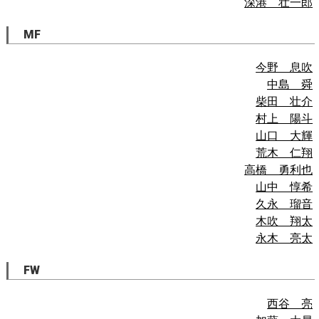
深港 壮一郎
MF
今野 息吹
中島 舜
柴田 壮介
村上 陽斗
山口 大輝
荒木 仁翔
高橋 勇利也
山中 惇希
久永 瑠音
木吹 翔太
永木 亮太
FW
西谷 亮