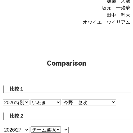
加藤 大晟
坂元 一渚璃
田中 幹大
オウイエ ウイリアム
Comparison
比較１
比較２