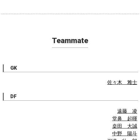
Teammate
GK
佐々木 雅士
DF
遠藤 凌
堂鼻 起暉
桒田 大誠
中野 陽斗