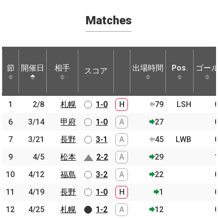
Matches
節
節
開催日
開催日
相手
相手
出場時間
Pos.
ゴー
スコア
節
開催日
相手
スコア
出場時間
Pos.
ゴー
1
1
2/8
2/8
札幌
札幌
1-0
H
79
LSH
6
6
3/14
3/14
甲府
甲府
1-0
A
27
7
7
3/21
3/21
長野
長野
3-1
A
45
LWB
9
9
4/5
4/5
松本
松本
2-2
A
29
10
10
4/12
4/12
福島
福島
3-2
A
22
11
11
4/19
4/19
長野
長野
1-0
H
1
12
12
4/25
4/25
札幌
札幌
1-2
A
12