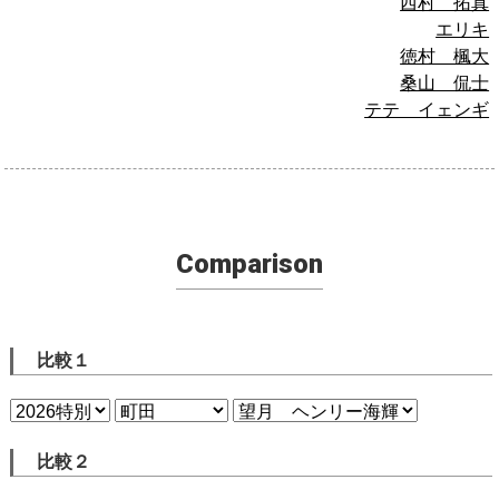
西村 拓真
エリキ
徳村 楓大
桑山 侃士
テテ イェンギ
Comparison
比較１
比較２