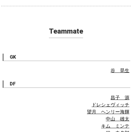
Teammate
GK
谷 晃生
DF
昌子 源
ドレシェヴィッチ
望月 ヘンリー海輝
中山 雄太
キム ミンテ