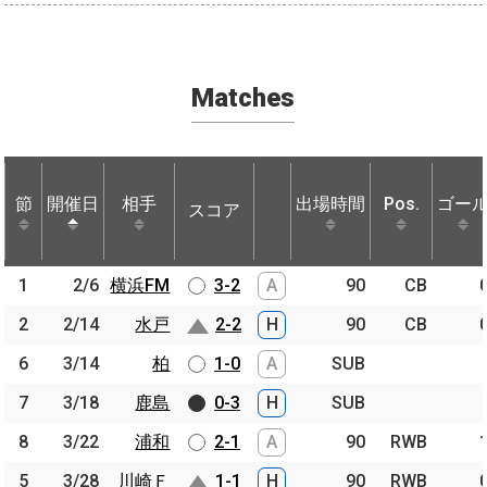
Matches
節
節
開催日
開催日
相手
相手
出場時間
Pos.
ゴー
スコア
節
開催日
相手
スコア
出場時間
Pos.
ゴー
1
1
2/6
2/6
横浜FM
横浜FM
3-2
A
90
CB
2
2
2/14
2/14
水戸
水戸
2-2
H
90
CB
6
6
3/14
3/14
柏
柏
1-0
A
SUB
7
7
3/18
3/18
鹿島
鹿島
0-3
H
SUB
8
8
3/22
3/22
浦和
浦和
2-1
A
90
RWB
5
5
3/28
3/28
川崎Ｆ
川崎Ｆ
1-1
H
90
RWB