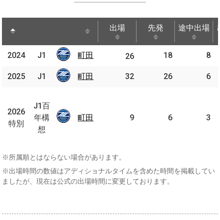
出場
先発
途中出場
出場
先発
途中出場
2024
2024
J1
町田
町田
18
8
J1
26
2025
2025
J1
J1
町田
町田
32
26
6
J1
百
J1百
2026
2026
年
年構
町田
町田
9
6
3
特別
特別
構
想
想
※所属順とはならない場合があります。
※出場時間の数値はアディショナルタイムを含めた時間を掲載してい
ましたが、現在は公式の出場時間に変更しております。