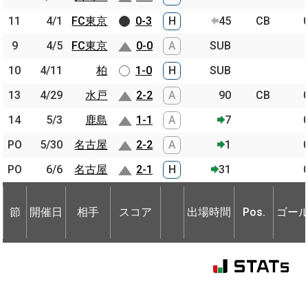
11
11
4/1
4/1
FC東京
FC東京
0-3
H
45
CB
9
9
4/5
4/5
FC東京
FC東京
0-0
A
SUB
10
10
4/11
4/11
柏
柏
1-0
H
SUB
13
13
4/29
4/29
水戸
水戸
2-2
A
90
CB
14
14
5/3
5/3
鹿島
鹿島
1-1
A
7
PO
PO
5/30
5/30
名古屋
名古屋
2-2
A
1
PO
PO
6/6
6/6
名古屋
名古屋
2-1
H
31
節
開催日
相手
スコア
出場時間
Pos.
ゴー
節
節
開催日
開催日
相手
相手
スコア
出場時間
Pos.
ゴー