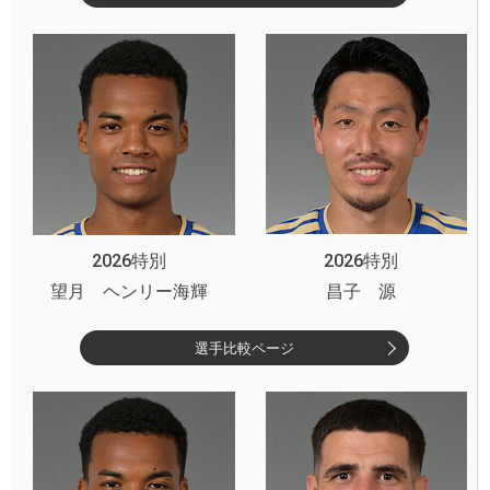
2026特別
2026特別
望月 ヘンリー海輝
昌子 源
選手比較ページ