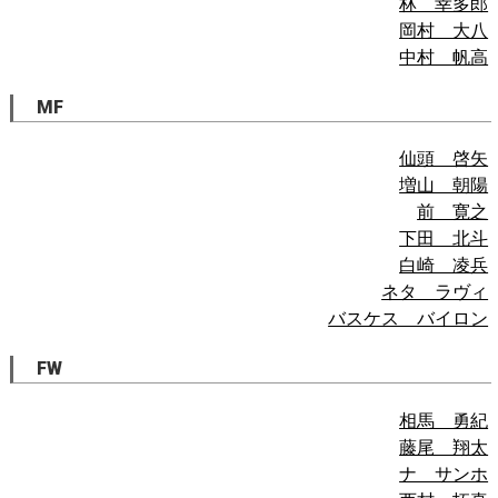
林 幸多郎
岡村 大八
中村 帆高
MF
仙頭 啓矢
増山 朝陽
前 寛之
下田 北斗
白崎 凌兵
ネタ ラヴィ
バスケス バイロン
FW
相馬 勇紀
藤尾 翔太
ナ サンホ