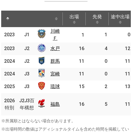
出場
先発
途中出場
出場
先発
途中出場
川崎
川崎
2023
2023
J1
J1
1
0
1
Ｆ
Ｆ
2023
2023
J2
J2
水戸
水戸
16
4
12
2024
2024
J2
J2
群馬
群馬
11
0
11
2024
2024
J3
J3
宮崎
宮崎
11
0
11
2025
2025
J3
J3
琉球
琉球
15
2
13
J2J3
2026
2026
J2J3百
百年
福島
福島
16
5
11
特別
特別
年構想
構想
※所属順とはならない場合があります。
※出場時間の数値はアディショナルタイムを含めた時間を掲載してい