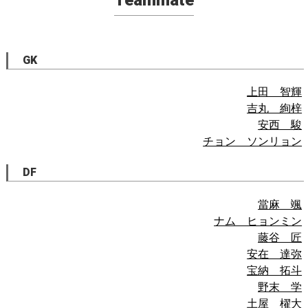
Teammate
GK
上田 智輝
吉丸 絢梓
安西 駿
チョン ソンリョン
DF
當麻 颯
ナム ヒョンミン
藤谷 匠
安在 達弥
宝納 拓斗
野末 学
土屋 櫂大