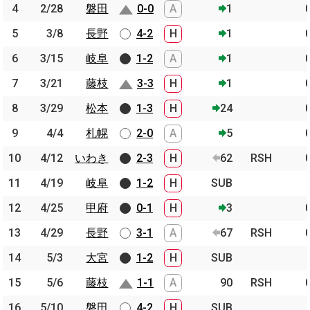
4
4
2/28
2/28
磐田
磐田
0-0
A
1
5
5
3/8
3/8
長野
長野
4-2
H
1
6
6
3/15
3/15
岐阜
岐阜
1-2
A
1
7
7
3/21
3/21
藤枝
藤枝
3-3
H
1
8
8
3/29
3/29
松本
松本
1-3
H
24
9
9
4/4
4/4
札幌
札幌
2-0
A
5
10
10
4/12
4/12
いわき
いわき
2-3
H
62
RSH
11
11
4/19
4/19
岐阜
岐阜
1-2
H
SUB
12
12
4/25
4/25
甲府
甲府
0-1
H
3
13
13
4/29
4/29
長野
長野
3-1
A
67
RSH
14
14
5/3
5/3
大宮
大宮
1-2
H
SUB
15
15
5/6
5/6
藤枝
藤枝
1-1
A
90
RSH
16
16
5/10
5/10
磐田
磐田
4-2
H
SUB