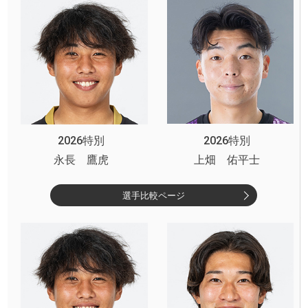
2026特別
2026特別
永長 鷹虎
上畑 佑平士
選手比較ページ