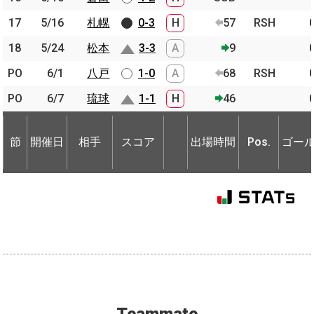
17
17
5/16
5/16
札幌
札幌
0-3
H
57
RSH
18
18
5/24
5/24
松本
松本
3-3
A
9
PO
PO
6/1
6/1
八戸
八戸
1-0
A
68
RSH
PO
PO
6/7
6/7
琉球
琉球
1-1
H
46
節
開催日
相手
スコア
出場時間
Pos.
ゴー
節
節
開催日
開催日
相手
相手
スコア
出場時間
Pos.
ゴー