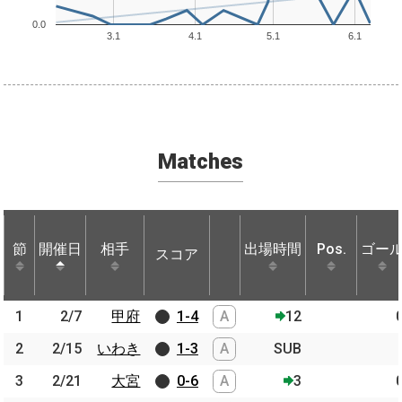
0.0
3.1
4.1
5.1
6.1
Matches
節
節
開催日
開催日
相手
相手
出場時間
Pos.
ゴー
スコア
節
開催日
相手
スコア
出場時間
Pos.
ゴー
1
1
2/7
2/7
甲府
甲府
1-4
A
12
2
2
2/15
2/15
いわき
いわき
1-3
A
SUB
3
3
2/21
2/21
大宮
大宮
0-6
A
3