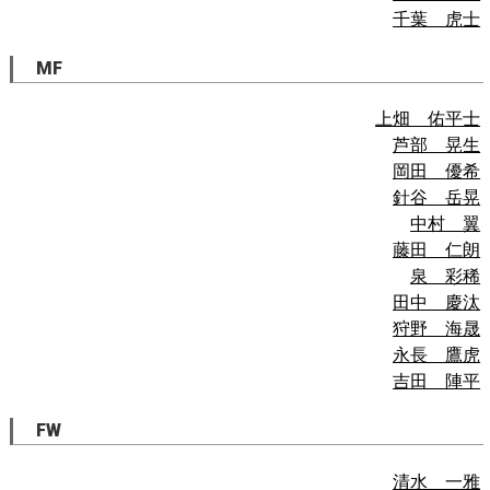
千葉 虎士
MF
上畑 佑平士
芦部 晃生
岡田 優希
針谷 岳晃
中村 翼
藤田 仁朗
泉 彩稀
田中 慶汰
狩野 海晟
永長 鷹虎
吉田 陣平
FW
清水 一雅