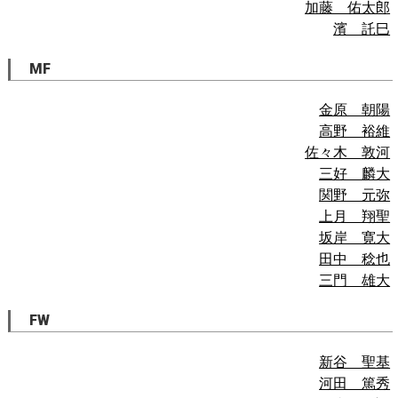
加藤 佑太郎
濱 託巳
MF
金原 朝陽
高野 裕維
佐々木 敦河
三好 麟大
関野 元弥
上月 翔聖
坂岸 寛大
田中 稔也
三門 雄大
FW
新谷 聖基
河田 篤秀