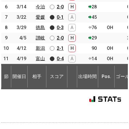
6
6
3/14
3/14
今治
今治
2-0
H
28
7
7
3/22
3/22
愛媛
愛媛
0-1
A
45
8
8
3/29
3/29
徳島
徳島
0-3
A
76
OH
9
9
4/5
4/5
讃岐
讃岐
2-0
H
29
10
10
4/12
4/12
新潟
新潟
2-1
H
90
OH
11
11
4/19
4/19
富山
富山
0-4
A
14
OH
節
開催日
相手
スコア
出場時間
Pos.
ゴー
節
節
開催日
開催日
相手
相手
スコア
出場時間
Pos.
ゴー