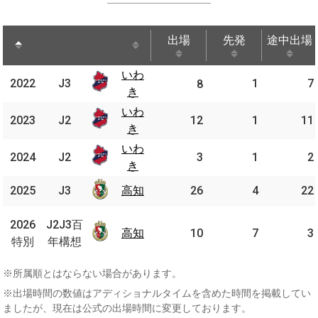
出場
先発
途中出場
出場
先発
途中出場
いわ
いわ
2022
2022
J3
J3
1
7
8
き
き
いわ
いわ
2023
2023
J2
J2
12
1
11
き
き
いわ
いわ
2024
2024
J2
J2
3
1
2
き
き
2025
2025
J3
J3
高知
高知
26
4
22
J2J3
2026
2026
J2J3百
百年
高知
高知
10
7
3
特別
特別
年構想
構想
※所属順とはならない場合があります。
※出場時間の数値はアディショナルタイムを含めた時間を掲載してい
ましたが、現在は公式の出場時間に変更しております。