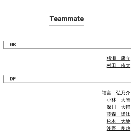
Teammate
GK
猪瀬 康介
村田 侑大
DF
福宮 弘乃介
小林 大智
深川 大輔
藤森 隆汰
松本 大地
浅野 良啓