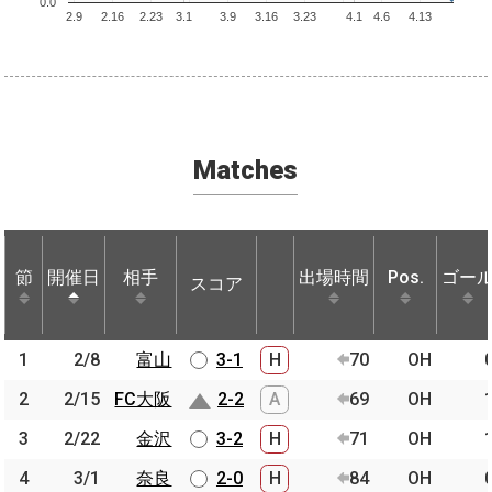
0.0
2.9
2.16
2.23
3.1
3.9
3.16
3.23
4.1
4.6
4.13
Matches
節
節
開催日
開催日
相手
相手
出場時間
Pos.
ゴー
スコア
節
開催日
相手
スコア
出場時間
Pos.
ゴー
1
1
2/8
2/8
富山
富山
3-1
H
70
OH
2
2
2/15
2/15
FC大阪
FC大阪
2-2
A
69
OH
3
3
2/22
2/22
金沢
金沢
3-2
H
71
OH
4
4
3/1
3/1
奈良
奈良
2-0
H
84
OH