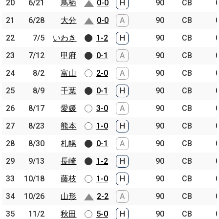
20
20
6/21
6/21
鳥栖
鳥栖
0-0
H
90
CB
21
21
6/28
6/28
大分
大分
0-0
A
90
CB
22
22
7/5
7/5
いわき
いわき
1-2
H
90
CB
23
23
7/12
7/12
甲府
甲府
0-1
A
90
CB
24
24
8/2
8/2
富山
富山
2-0
A
90
CB
25
25
8/9
8/9
千葉
千葉
0-1
H
90
CB
26
26
8/17
8/17
愛媛
愛媛
3-0
A
90
CB
27
27
8/23
8/23
熊本
熊本
1-0
H
90
CB
28
28
8/30
8/30
札幌
札幌
0-1
A
90
CB
29
29
9/13
9/13
長崎
長崎
1-2
H
90
CB
33
33
10/18
10/18
藤枝
藤枝
1-0
H
90
CB
34
34
10/26
10/26
山形
山形
2-2
A
90
CB
35
35
11/2
11/2
秋田
秋田
5-0
H
90
CB