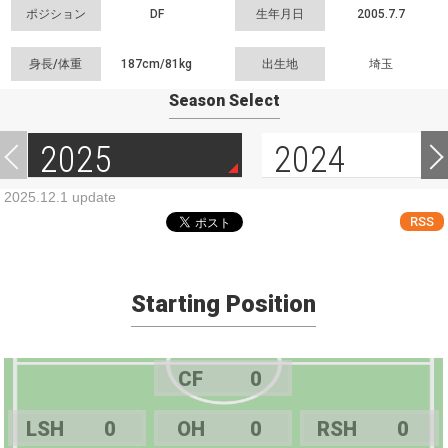
ポジション
DF
生年月日
2005.7.7
身長/体重
187cm/
81kg
出生地
埼玉
Season Select
2025
2024
2025.12.1 update
RSS
Starting Position
CF
0
LSH
0
OH
0
RSH
0