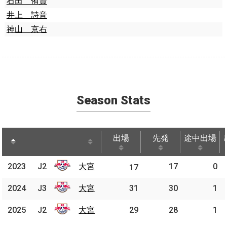
石田 侑資
井上 詩音
神山 京右
Season Stats
出場
先発
途中出場
出場
先発
途中出場
2023
2023
J2
大宮
大宮
17
0
J2
17
2024
2024
J3
J3
大宮
大宮
31
30
1
2025
2025
J2
J2
大宮
大宮
29
28
1