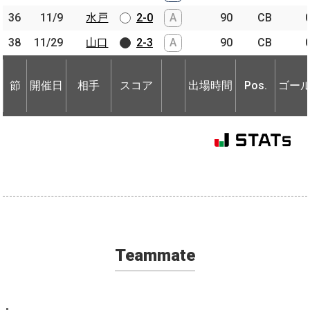
36
36
11/9
11/9
水戸
水戸
2-0
A
90
CB
38
38
11/29
11/29
山口
山口
2-3
A
90
CB
節
開催日
相手
スコア
出場時間
Pos.
ゴー
節
節
開催日
開催日
相手
相手
スコア
出場時間
Pos.
ゴー
Teammate