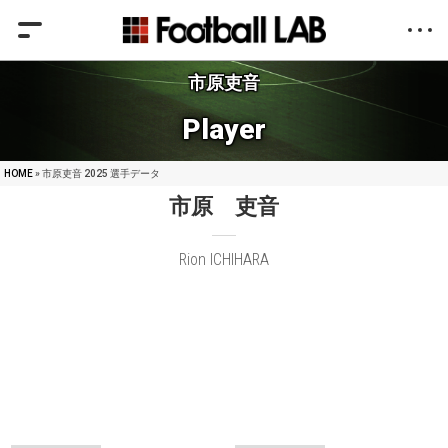
市原吏音
Player
HOME
» 市原吏音 2025 選手データ
市原 吏音
Rion ICHIHARA