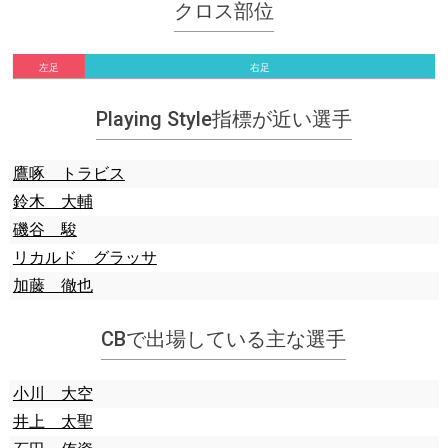
クロス部位
左足
右足
Playing Style指標が近い選手
鷹啄 トラビス
鈴木 大輔
磯谷 駿
リカルド グラッサ
加藤 徹也
CBで出場している主な選手
小川 大空
井上 太聖