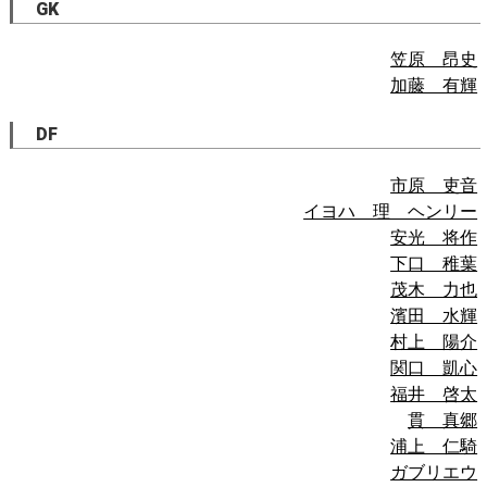
GK
笠原 昂史
加藤 有輝
DF
市原 吏音
イヨハ 理 ヘンリー
安光 将作
下口 稚葉
茂木 力也
濱田 水輝
村上 陽介
関口 凱心
福井 啓太
貫 真郷
浦上 仁騎
ガブリエウ