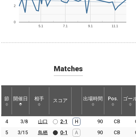
2
0
5.1
7.1
9.1
11.1
Matches
節
節
開催日
開催日
相手
相手
出場時間
Pos.
ゴー
スコア
節
開催日
相手
スコア
出場時間
Pos.
ゴー
4
4
3/8
3/8
山口
山口
2-1
H
90
CB
5
5
3/15
3/15
鳥栖
鳥栖
0-1
A
90
CB