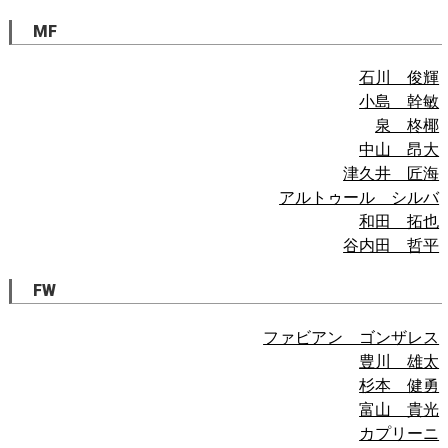
MF
石川 俊輝
小島 幹敏
泉 柊椰
中山 昂大
津久井 匠海
アルトゥール シルバ
和田 拓也
谷内田 哲平
FW
ファビアン ゴンザレス
豊川 雄太
杉本 健勇
富山 貴光
カプリーニ