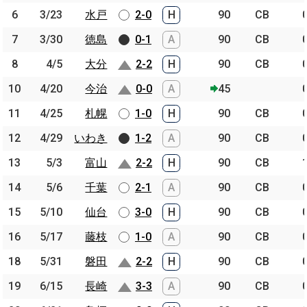
6
6
3/23
3/23
水戸
水戸
2-0
H
90
CB
7
7
3/30
3/30
徳島
徳島
0-1
A
90
CB
8
8
4/5
4/5
大分
大分
2-2
H
90
CB
10
10
4/20
4/20
今治
今治
0-0
A
45
11
11
4/25
4/25
札幌
札幌
1-0
H
90
CB
12
12
4/29
4/29
いわき
いわき
1-2
A
90
CB
13
13
5/3
5/3
富山
富山
2-2
H
90
CB
14
14
5/6
5/6
千葉
千葉
2-1
A
90
CB
15
15
5/10
5/10
仙台
仙台
3-0
H
90
CB
16
16
5/17
5/17
藤枝
藤枝
1-0
A
90
CB
18
18
5/31
5/31
磐田
磐田
2-2
H
90
CB
19
19
6/15
6/15
長崎
長崎
3-3
A
90
CB