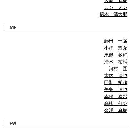
大嶋 春樹
ムン ミン
橋本 清太郎
MF
藤田 一途
小澤 秀充
東條 敦輝
清水 祐輔
河村 匠
木内 達也
田制 裕作
矢島 慎也
本保 奏希
高柳 郁弥
金浦 真樹
FW