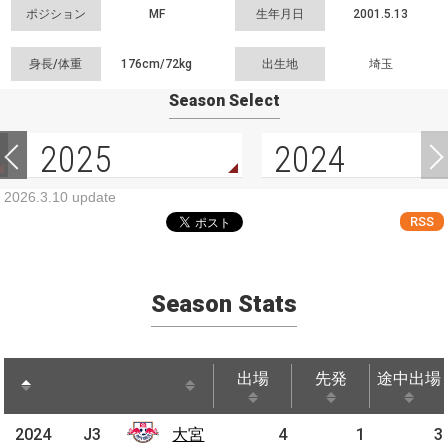
ポジション
MF
生年月日
2001.5.13
身長/体重
176cm/
72kg
出生地
埼玉
Season Select
2025
2024
2026.3.10 update
RSS
Season Stats
出場
先発
途中出場
出場
先発
途中出場
2024
2024
J3
J3
大宮
大宮
4
1
3