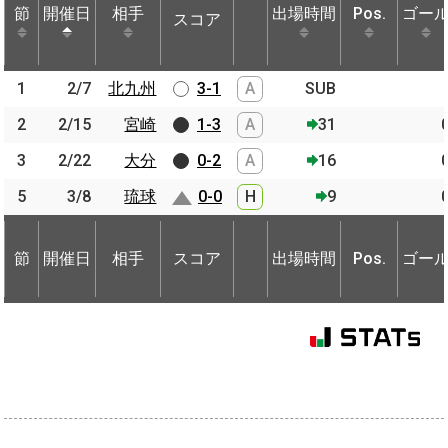
節
節
開催日
開催日
相手
相手
出場時間
Pos.
ゴー
スコア
節
開催日
相手
スコア
出場時間
Pos.
ゴー
1
1
2/7
2/7
北九州
北九州
3-1
A
SUB
2
2
2/15
2/15
宮崎
宮崎
1-3
A
31
3
3
2/22
2/22
大分
大分
0-2
A
16
5
5
3/8
3/8
琉球
琉球
0-0
H
9
節
開催日
相手
スコア
出場時間
Pos.
ゴー
節
節
開催日
開催日
相手
相手
スコア
出場時間
Pos.
ゴー