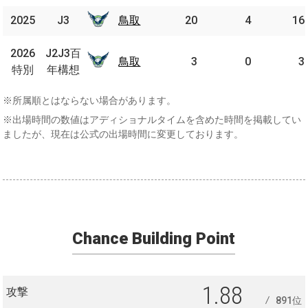
2025
2025
J3
J3
鳥取
鳥取
20
4
16
J2J3
2026
2026
J2J3百
百年
鳥取
鳥取
3
0
3
特別
特別
年構想
構想
※所属順とはならない場合があります。
※出場時間の数値はアディショナルタイムを含めた時間を掲載してい
ましたが、現在は公式の出場時間に変更しております。
Chance Building Point
1.88
攻撃
891位