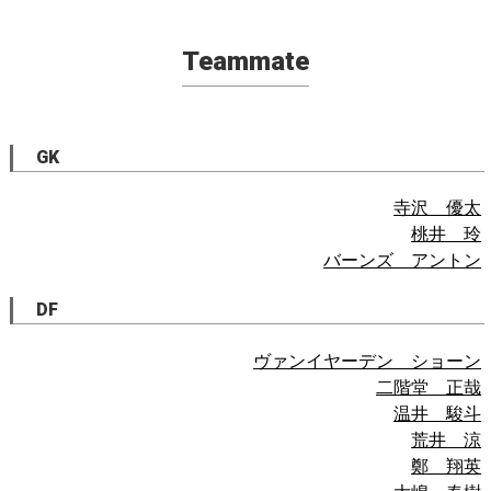
Teammate
GK
寺沢 優太
桃井 玲
バーンズ アントン
DF
ヴァンイヤーデン ショーン
二階堂 正哉
温井 駿斗
荒井 涼
鄭 翔英