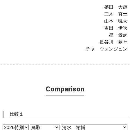
篠田 大輝
三木 直土
山本 颯太
吉田 伊吹
星 景虎
長谷川 夢叶
チャ ウォンジュン
Comparison
比較１