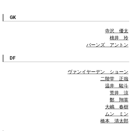
GK
寺沢 優太
桃井 玲
バーンズ アントン
DF
ヴァンイヤーデン ショーン
二階堂 正哉
温井 駿斗
荒井 涼
鄭 翔英
大嶋 春樹
ムン ミン
橋本 清太郎