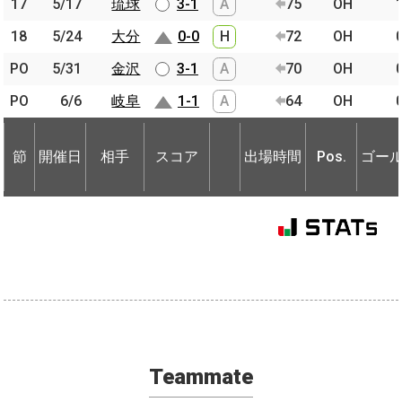
17
17
5/17
5/17
琉球
琉球
3-1
A
75
OH
18
18
5/24
5/24
大分
大分
0-0
H
72
OH
PO
PO
5/31
5/31
金沢
金沢
3-1
A
70
OH
PO
PO
6/6
6/6
岐阜
岐阜
1-1
A
64
OH
節
開催日
相手
スコア
出場時間
Pos.
ゴー
節
節
開催日
開催日
相手
相手
スコア
出場時間
Pos.
ゴー
Teammate