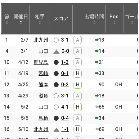
節
節
開催日
開催日
相手
相手
出場時間
Pos.
ゴー
スコア
節
開催日
相手
スコア
出場時間
Pos.
ゴー
1
1
2/7
2/7
北九州
北九州
3-1
A
13
4
4
3/1
3/1
山口
山口
0-0
A
14
10
10
4/12
4/12
鹿児島
鹿児島
1-3
A
21
11
11
4/19
4/19
宮崎
宮崎
0-1
H
33
12
12
4/25
4/25
熊本
熊本
0-2
H
90
OH
13
13
4/29
4/29
滋賀
滋賀
3-1
A
18
14
14
5/2
5/2
山口
山口
4-1
H
65
OH
15
15
5/6
5/6
鳥栖
鳥栖
0-4
A
34
16
16
5/10
5/10
北九州
北九州
1-1
H
69
OH