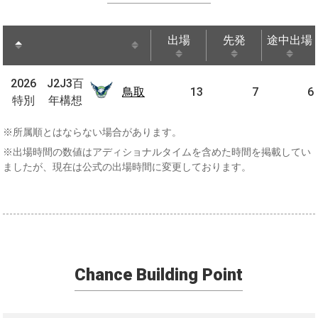
出場
先発
途中出場
出場
先発
途中出場
J2J3
2026
2026
J2J3百
百年
鳥取
鳥取
13
7
6
特別
特別
年構想
構想
※所属順とはならない場合があります。
※出場時間の数値はアディショナルタイムを含めた時間を掲載してい
ましたが、現在は公式の出場時間に変更しております。
Chance Building Point