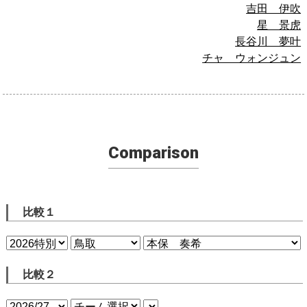
吉田 伊吹
星 景虎
長谷川 夢叶
チャ ウォンジュン
Comparison
比較１
比較２