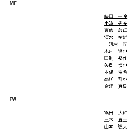
MF
藤田 一途
小澤 秀充
東條 敦輝
清水 祐輔
河村 匠
木内 達也
田制 裕作
矢島 慎也
本保 奏希
高柳 郁弥
金浦 真樹
FW
篠田 大輝
三木 直土
山本 颯太