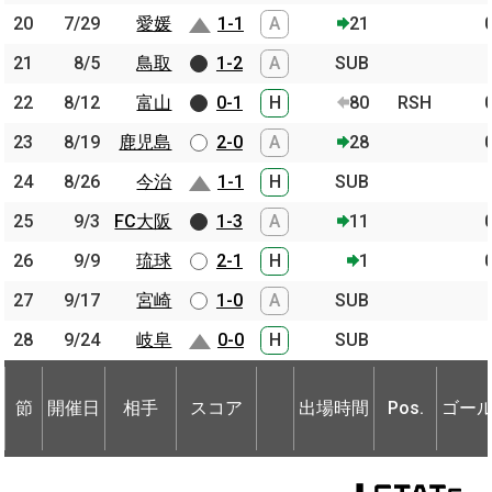
20
20
7/29
7/29
愛媛
愛媛
1-1
A
21
21
21
8/5
8/5
鳥取
鳥取
1-2
A
SUB
22
22
8/12
8/12
富山
富山
0-1
H
80
RSH
23
23
8/19
8/19
鹿児島
鹿児島
2-0
A
28
24
24
8/26
8/26
今治
今治
1-1
H
SUB
25
25
9/3
9/3
FC大阪
FC大阪
1-3
A
11
26
26
9/9
9/9
琉球
琉球
2-1
H
1
27
27
9/17
9/17
宮崎
宮崎
1-0
A
SUB
28
28
9/24
9/24
岐阜
岐阜
0-0
H
SUB
節
開催日
相手
スコア
出場時間
Pos.
ゴー
節
節
開催日
開催日
相手
相手
スコア
出場時間
Pos.
ゴー