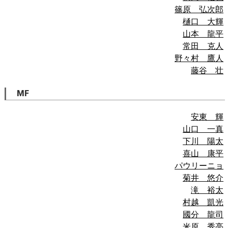
篠原 弘次郎
樋口 大輝
山本 龍平
常田 克人
野々村 鷹人
藤谷 壮
MF
安東 輝
山口 一真
下川 陽太
喜山 康平
パウリーニョ
菊井 悠介
滝 裕太
村越 凱光
國分 龍司
米原 秀亮