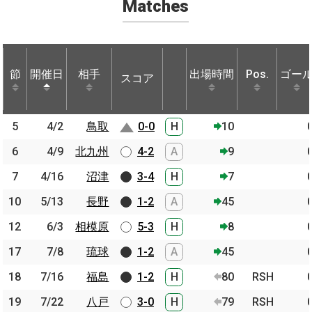
Matches
節
節
開催日
開催日
相手
相手
出場時間
Pos.
ゴー
スコア
節
開催日
相手
スコア
出場時間
Pos.
ゴー
5
5
4/2
4/2
鳥取
鳥取
0-0
H
10
6
6
4/9
4/9
北九州
北九州
4-2
A
9
7
7
4/16
4/16
沼津
沼津
3-4
H
7
10
10
5/13
5/13
長野
長野
1-2
A
45
12
12
6/3
6/3
相模原
相模原
5-3
H
8
17
17
7/8
7/8
琉球
琉球
1-2
A
45
18
18
7/16
7/16
福島
福島
1-2
H
80
RSH
19
19
7/22
7/22
八戸
八戸
3-0
H
79
RSH