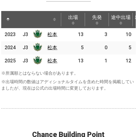
出場
先発
途中出場
出場
先発
途中出場
2023
2023
J3
J3
松本
松本
13
3
10
2024
2024
J3
J3
松本
松本
5
0
5
2025
2025
J3
J3
松本
松本
13
1
12
※所属順とはならない場合があります。
※出場時間の数値はアディショナルタイムを含めた時間を掲載してい
ましたが、現在は公式の出場時間に変更しております。
Chance Building Point