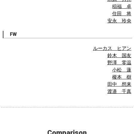
稲福 卓
住田 将
安永 玲央
FW
ルーカス ヒアン
鈴木 国友
野澤 零温
小松 蓮
榎本 樹
田中 想来
渡邉 千真
Comparison