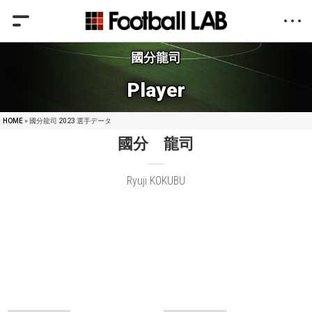
國分龍司
Player
HOME
» 國分龍司 2023 選手データ
國分 龍司
Ryuji KOKUBU