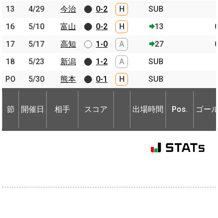
13
13
4/29
4/29
今治
今治
0-2
H
SUB
16
16
5/10
5/10
富山
富山
0-2
H
13
17
17
5/17
5/17
高知
高知
1-0
A
27
18
18
5/23
5/23
新潟
新潟
1-2
A
SUB
PO
PO
5/30
5/30
熊本
熊本
0-1
H
SUB
節
開催日
相手
スコア
出場時間
Pos.
ゴー
節
節
開催日
開催日
相手
相手
スコア
出場時間
Pos.
ゴー