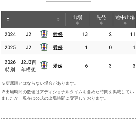
出場
先発
途中出場
出場
先発
途中出場
2024
2024
J2
J2
愛媛
13
2
11
愛媛
2025
2025
J2
J2
愛媛
愛媛
1
0
1
J2J3
2026
2026
J2J3百
百年
愛媛
愛媛
6
3
3
特別
特別
年構想
構想
※所属順とはならない場合があります。
※出場時間の数値はアディショナルタイムを含めた時間を掲載してい
ましたが、現在は公式の出場時間に変更しております。