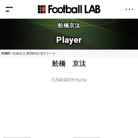
舩橋京汰
Player
HOME
» 舩橋京汰 2026特別 選手データ
舩橋 京汰
FUNAHASHI Kyota