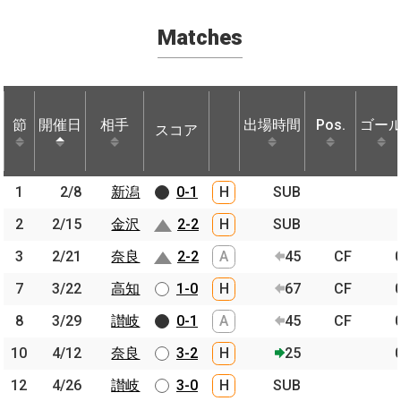
Matches
節
節
開催日
開催日
相手
相手
出場時間
Pos.
ゴー
スコア
節
開催日
相手
スコア
出場時間
Pos.
ゴー
1
1
2/8
2/8
新潟
新潟
0-1
H
SUB
2
2
2/15
2/15
金沢
金沢
2-2
H
SUB
3
3
2/21
2/21
奈良
奈良
2-2
A
45
CF
7
7
3/22
3/22
高知
高知
1-0
H
67
CF
8
8
3/29
3/29
讃岐
讃岐
0-1
A
45
CF
10
10
4/12
4/12
奈良
奈良
3-2
H
25
12
12
4/26
4/26
讃岐
讃岐
3-0
H
SUB