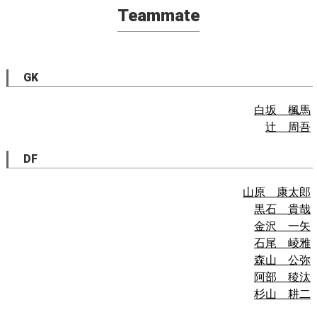
Teammate
GK
白坂 楓馬
辻 周吾
DF
山原 康太郎
黒石 貴哉
金沢 一矢
石尾 崚雅
森山 公弥
阿部 稜汰
杉山 耕二