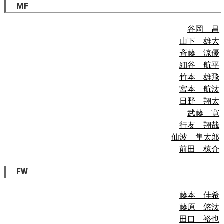
MF
谷岡 昌
山下 雄大
斉藤 涼優
細谷 航平
竹本 雄飛
宮本 航汰
日野 翔太
武藤 寛
行友 翔哉
仙波 隼太郎
前田 椋介
FW
藤本 佳希
藤原 悠汰
田口 裕也