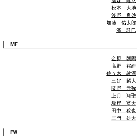
藤森 隆汰
松本 大地
浅野 良啓
加藤 佑太郎
濱 託巳
MF
金原 朝陽
高野 裕維
佐々木 敦河
三好 麟大
関野 元弥
上月 翔聖
坂岸 寛大
田中 稔也
三門 雄大
FW