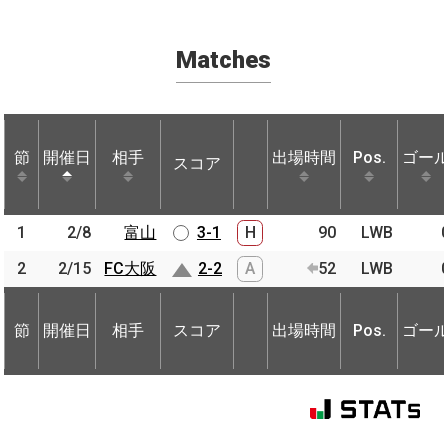
Matches
節
節
開催日
開催日
相手
相手
出場時間
Pos.
ゴー
スコア
節
開催日
相手
スコア
出場時間
Pos.
ゴー
1
1
2/8
2/8
富山
富山
3-1
H
90
LWB
2
2
2/15
2/15
FC大阪
FC大阪
2-2
A
52
LWB
節
開催日
相手
スコア
出場時間
Pos.
ゴー
節
節
開催日
開催日
相手
相手
スコア
出場時間
Pos.
ゴー