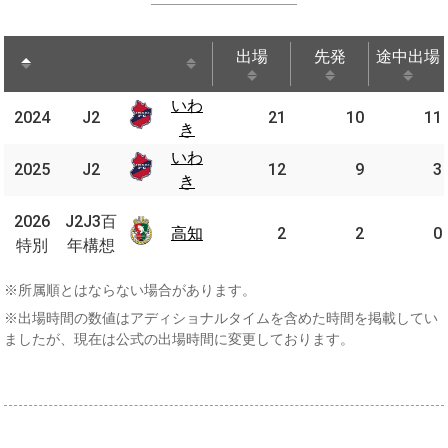
出場
先発
途中出場
出場
先発
途中出場
いわ
いわ
2024
2024
J2
J2
21
10
11
き
き
いわ
いわ
2025
2025
J2
J2
12
9
3
き
き
J2J3
2026
2026
J2J3百
百年
高知
高知
2
2
0
特別
特別
年構想
構想
※所属順とはならない場合があります。
※出場時間の数値はアディショナルタイムを含めた時間を掲載してい
ましたが、現在は公式の出場時間に変更しております。