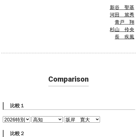
新谷 聖基
河田 篤秀
青戸 翔
杉山 伶央
長 疾風
Comparison
比較１
比較２