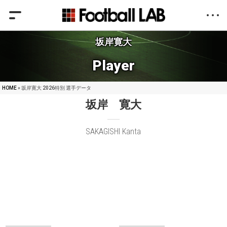
坂岸寛大
Player
HOME
» 坂岸寛大 2026特別 選手データ
坂岸 寛大
SAKAGISHI Kanta