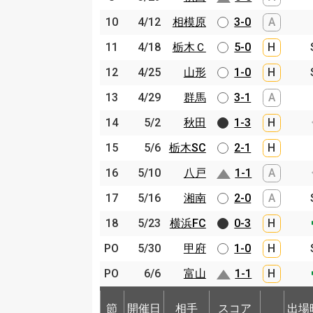
10
10
4/12
4/12
相模原
相模原
3-0
A
11
11
4/18
4/18
栃木Ｃ
栃木Ｃ
5-0
H
12
12
4/25
4/25
山形
山形
1-0
H
13
13
4/29
4/29
群馬
群馬
3-1
A
14
14
5/2
5/2
秋田
秋田
1-3
H
15
15
5/6
5/6
栃木SC
栃木SC
2-1
H
16
16
5/10
5/10
八戸
八戸
1-1
A
17
17
5/16
5/16
湘南
湘南
2-0
A
18
18
5/23
5/23
横浜FC
横浜FC
0-3
H
PO
PO
5/30
5/30
甲府
甲府
1-0
H
PO
PO
6/6
6/6
富山
富山
1-1
H
節
開催日
相手
スコア
出場
節
節
開催日
開催日
相手
相手
スコア
出場