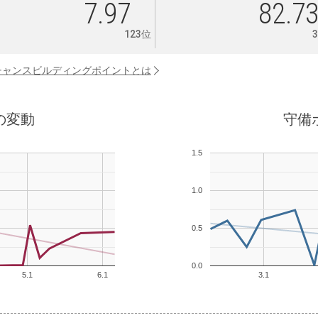
7.97
82.7
123位
チャンスビルディングポイントとは
の変動
守備
1.5
1.0
0.5
0.0
5.1
6.1
3.1