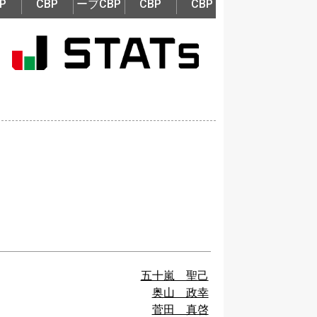
P
CBP
ーブCBP
CBP
CBP
五十嵐 聖己
奥山 政幸
菅田 真啓