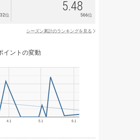
3
5.48
332位
566位
シーズン累計のランキングを見る
ポイントの変動
4.1
5.1
6.1