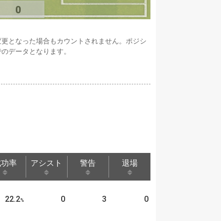
0
変更となった場合もカウントされません。ポジシ
でのデータとなります。
成功率
アシスト
警告
退場
成功率
アシスト
警告
退場
22.2
0
3
0
%