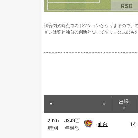
RSB
試合開始時点でのポジションとなりますので、
ョンは弊社独自の判断となっており、公式のも
出場
出場
J2J3
2026
2026
J2J3百
百年
仙台
仙台
14
特別
特別
年構想
構想