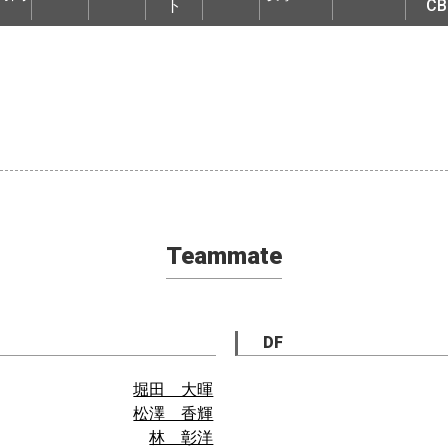
ト
CB
Teammate
DF
堀田 大暉
松澤 香輝
林 彰洋