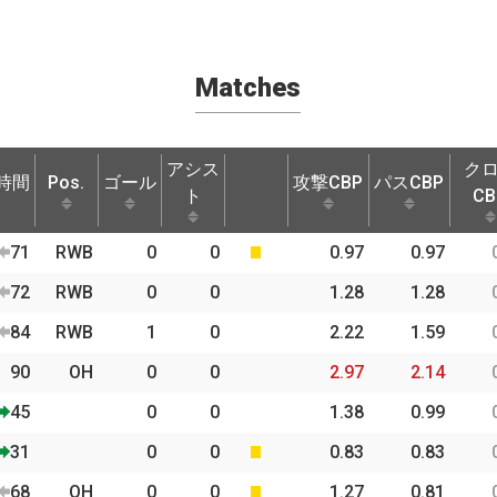
Matches
アシス
ク
時間
Pos.
ゴール
攻撃CBP
パスCBP
ト
CB
時間
Pos.
ゴール
アシス
攻撃CBP
パスCBP
ク
71
RWB
0
0
0.97
0.97
ト
CB
72
RWB
0
0
1.28
1.28
84
RWB
1
0
2.22
1.59
90
OH
0
0
2.97
2.14
45
0
0
1.38
0.99
31
0
0
0.83
0.83
68
OH
0
0
1.27
0.81