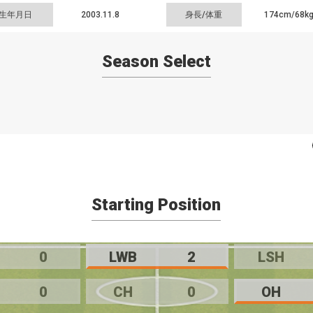
生年月日
2003.11.8
身長/体重
174cm/
68k
Season Select
Starting Position
0
LWB
2
LSH
0
CH
0
OH