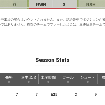
0
RWB
3
RSH
途中出場の場合はカウントされません。また、試合途中でポジションが
のではありません。複数のチームでプレーした場合は、最終所属チーム
Season Stats
先発
途中出場
出場時間
ゴール
シュート
先発
途中出場
出場時間
ゴール
シュート
7
7
635
2
9