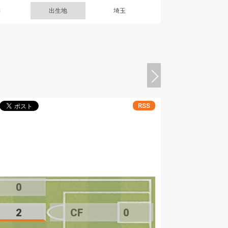
g
出生地
埼玉
RSS
0
2
CF
0