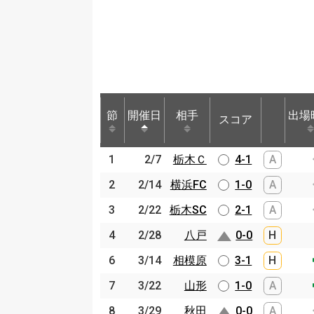
節
節
開催日
開催日
相手
相手
出場
スコア
節
開催日
相手
スコア
出場
1
1
2/7
2/7
栃木Ｃ
栃木Ｃ
4-1
A
2
2
2/14
2/14
横浜FC
横浜FC
1-0
A
3
3
2/22
2/22
栃木SC
栃木SC
2-1
A
4
4
2/28
2/28
八戸
八戸
0-0
H
6
6
3/14
3/14
相模原
相模原
3-1
H
7
7
3/22
3/22
山形
山形
1-0
A
8
8
3/29
3/29
秋田
秋田
0-0
A