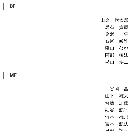
DF
山原 康太郎
黒石 貴哉
金沢 一矢
石尾 崚雅
森山 公弥
阿部 稜汰
杉山 耕二
MF
谷岡 昌
山下 雄大
斉藤 涼優
細谷 航平
竹本 雄飛
宮本 航汰
日野 翔太