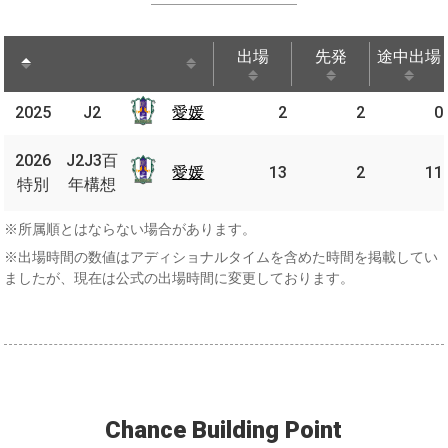
出場
先発
途中出場
出場
先発
途中出場
2025
2025
J2
J2
愛媛
2
2
0
愛媛
J2J3
2026
2026
J2J3百
百年
愛媛
愛媛
13
2
11
特別
特別
年構想
構想
※所属順とはならない場合があります。
※出場時間の数値はアディショナルタイムを含めた時間を掲載してい
ましたが、現在は公式の出場時間に変更しております。
Chance Building Point