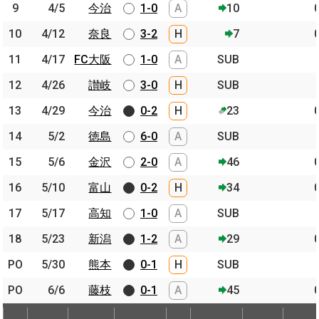
9
9
4/5
4/5
今治
今治
1-0
A
10
10
10
4/12
4/12
奈良
奈良
3-2
H
7
11
11
4/17
4/17
FC大阪
FC大阪
1-0
A
SUB
12
12
4/26
4/26
讃岐
讃岐
3-0
H
SUB
13
13
4/29
4/29
今治
今治
0-2
H
23
14
14
5/2
5/2
徳島
徳島
6-0
A
SUB
15
15
5/6
5/6
金沢
金沢
2-0
A
46
16
16
5/10
5/10
富山
富山
0-2
H
34
17
17
5/17
5/17
高知
高知
1-0
A
SUB
18
18
5/23
5/23
新潟
新潟
1-2
A
29
PO
PO
5/30
5/30
熊本
熊本
0-1
H
SUB
PO
PO
6/6
6/6
藤枝
藤枝
0-1
A
45
節
開催日
相手
スコア
出場時間
Pos.
ゴー