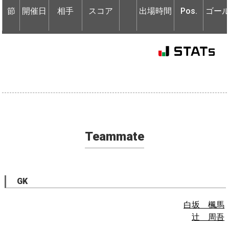
節
節
開催日
開催日
相手
相手
スコア
出場時間
Pos.
ゴー
Teammate
GK
白坂 楓馬
辻 周吾