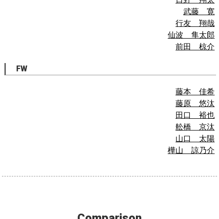
武藤 寛
行友 翔哉
仙波 隼太郎
前田 椋介
FW
藤本 佳希
藤原 悠汰
田口 裕也
舩橋 京汰
山口 太陽
樺山 諒乃介
Comparison