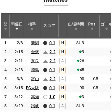
節
節
開催日
開催日
相手
相手
出場時間
Pos.
ゴー
スコア
節
開催日
相手
スコア
出場時間
Pos.
ゴー
1
1
2/8
2/8
新潟
新潟
0-1
H
SUB
2
2
2/15
2/15
金沢
金沢
2-2
H
9
3
3
2/21
2/21
奈良
奈良
2-2
A
26
4
4
2/28
2/28
徳島
徳島
0-1
H
45
5
5
3/8
3/8
富山
富山
2-2
A
90
CB
6
6
3/15
3/15
FC大阪
FC大阪
0-1
H
90
CB
7
7
3/22
3/22
高知
高知
1-0
H
3
8
8
3/29
3/29
讃岐
讃岐
0-1
A
SUB