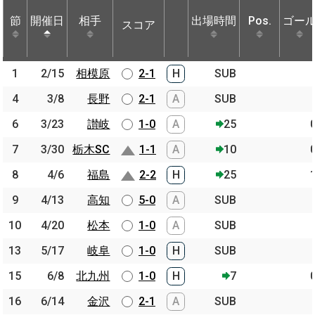
節
節
開催日
開催日
相手
相手
出場時間
Pos.
ゴー
スコア
節
開催日
相手
スコア
出場時間
Pos.
ゴー
1
1
2/15
2/15
相模原
相模原
2-1
H
SUB
4
4
3/8
3/8
長野
長野
2-1
A
SUB
6
6
3/23
3/23
讃岐
讃岐
1-0
A
25
7
7
3/30
3/30
栃木SC
栃木SC
1-1
A
10
8
8
4/6
4/6
福島
福島
2-2
H
25
9
9
4/13
4/13
高知
高知
5-0
A
SUB
10
10
4/20
4/20
松本
松本
1-0
A
SUB
13
13
5/17
5/17
岐阜
岐阜
1-0
H
SUB
15
15
6/8
6/8
北九州
北九州
1-0
H
7
16
16
6/14
6/14
金沢
金沢
2-1
A
SUB