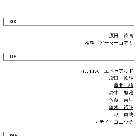
GK
原田 欽庸
相澤 ピーターコアミ
DF
カルロス エドゥアルド
増田 修斗
奥井 諒
鈴木 隆雅
佐藤 喜生
鈴木 裕斗
乾 貴哉
マテイ ヨニッチ
MF