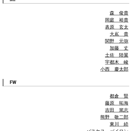
森 俊貴
岡庭 裕貴
表原 玄太
大嶌 貴
関野 元弥
加藤 丈
土佐 陸翼
宇都木 峻
小西 慶太郎
FW
都倉 賢
藤原 拓海
吉田 篤志
熊野 敬二郎
東川 続