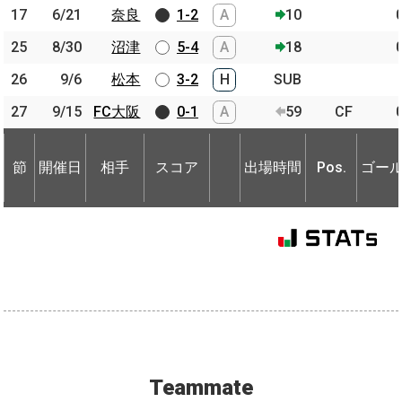
17
17
6/21
6/21
奈良
奈良
1-2
A
10
25
25
8/30
8/30
沼津
沼津
5-4
A
18
26
26
9/6
9/6
松本
松本
3-2
H
SUB
27
27
9/15
9/15
FC大阪
FC大阪
0-1
A
59
CF
節
開催日
相手
スコア
出場時間
Pos.
ゴー
節
節
開催日
開催日
相手
相手
スコア
出場時間
Pos.
ゴー
Teammate