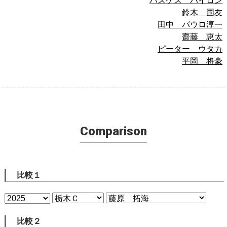
バスケス バイロン
鈴木 国友
田中 パウロ淳一
齋藤 恵太
ピーター ウタカ
平岡 将豪
Comparison
比較１
比較２