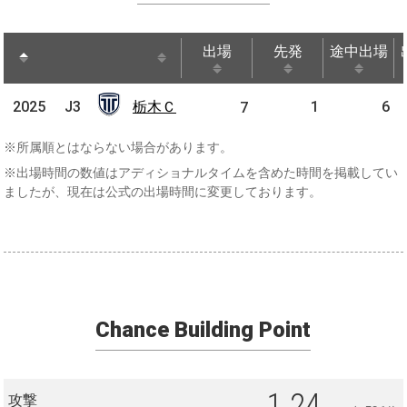
出場
先発
途中出場
出場
先発
途中出場
栃木
2025
2025
J3
栃木Ｃ
1
6
J3
7
Ｃ
※所属順とはならない場合があります。
※出場時間の数値はアディショナルタイムを含めた時間を掲載してい
ましたが、現在は公式の出場時間に変更しております。
Chance Building Point
1.24
攻撃