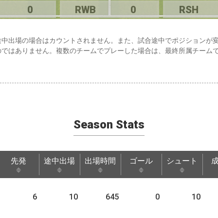
0
RWB
0
RSH
途中出場の場合はカウントされません。また、試合途中でポジションが
のではありません。複数のチームでプレーした場合は、最終所属チーム
Season Stats
先発
途中出場
出場時間
ゴール
シュート
先発
途中出場
出場時間
ゴール
シュート
6
10
645
0
10