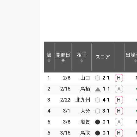
節
節
開催日
開催日
相手
相手
出場
スコア
節
開催日
相手
スコア
出場
1
1
2/8
2/8
山口
山口
2-1
H
2
2
2/15
2/15
鳥栖
鳥栖
1-1
A
3
3
2/22
2/22
北九州
北九州
4-1
H
4
4
3/1
3/1
大分
大分
3-1
H
5
5
3/8
3/8
滋賀
滋賀
0-1
A
6
6
3/15
3/15
鳥取
鳥取
0-1
H