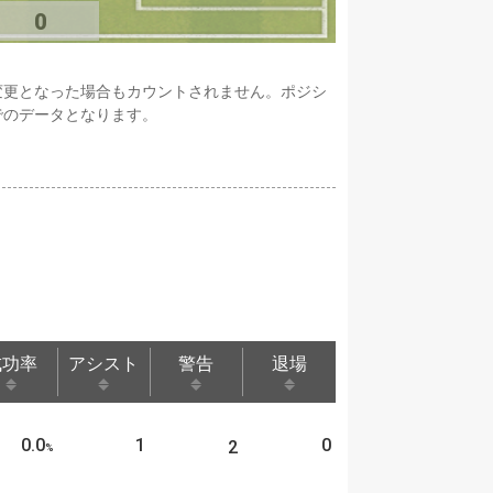
0
変更となった場合もカウントされません。ポジシ
でのデータとなります。
成功率
アシスト
警告
退場
成功率
アシスト
警告
退場
0.0
1
0
2
%