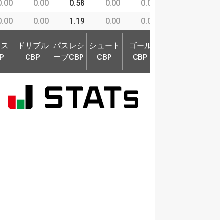
0.00
0.00
0.58
0.00
0.00
8.24
1
0.00
0.00
1.19
0.00
0.00
6.18
0
ロス
ドリブル
パスレシ
シュート
ゴール
奪取P
守備
ロス
ドリブル
パスレシ
シュート
ゴール
P
CBP
ーブCBP
CBP
CBP
奪取P
守備
P
CBP
ーブCBP
CBP
CBP