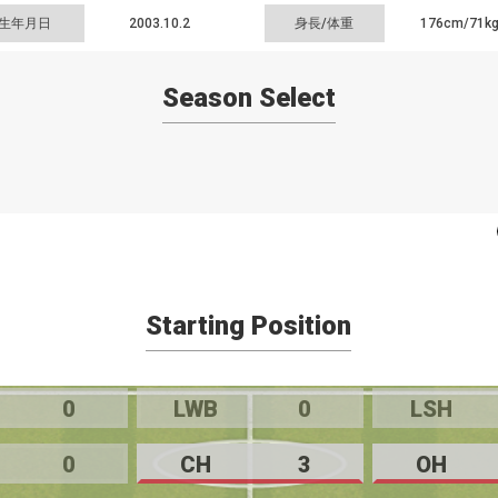
生年月日
2003.10.2
身長/体重
176cm/
71k
Season Select
Starting Position
0
LWB
0
LSH
0
CH
3
OH