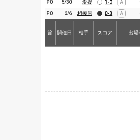
PO
PO
5/30
5/30
愛媛
愛媛
1-0
A
PO
PO
6/6
6/6
相模原
相模原
0-3
A
節
開催日
相手
スコア
出場
節
節
開催日
開催日
相手
相手
スコア
出場