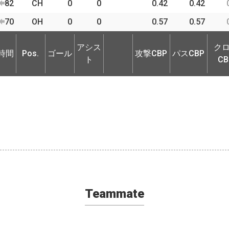
82
CH
0
0
0.42
0.42
70
OH
0
0
0.57
0.57
時間
Pos.
ゴール
アシス
攻撃CBP
パスCBP
ク
アシス
ク
ト
CB
時間
Pos.
ゴール
攻撃CBP
パスCBP
ト
CB
Teammate