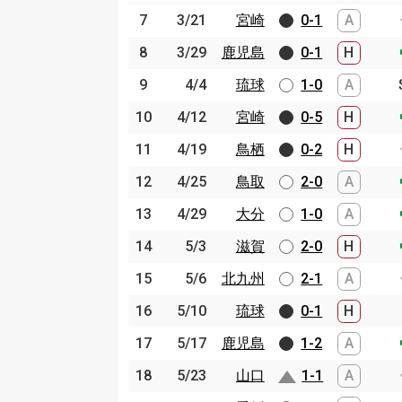
7
7
3/21
3/21
宮崎
宮崎
0-1
A
8
8
3/29
3/29
鹿児島
鹿児島
0-1
H
9
9
4/4
4/4
琉球
琉球
1-0
A
10
10
4/12
4/12
宮崎
宮崎
0-5
H
11
11
4/19
4/19
鳥栖
鳥栖
0-2
H
12
12
4/25
4/25
鳥取
鳥取
2-0
A
13
13
4/29
4/29
大分
大分
1-0
A
14
14
5/3
5/3
滋賀
滋賀
2-0
H
15
15
5/6
5/6
北九州
北九州
2-1
A
16
16
5/10
5/10
琉球
琉球
0-1
H
17
17
5/17
5/17
鹿児島
鹿児島
1-2
A
18
18
5/23
5/23
山口
山口
1-1
A