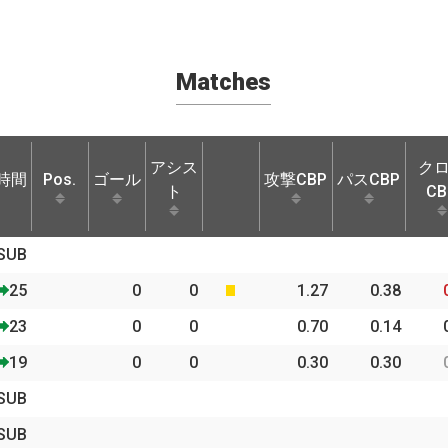
Matches
アシス
ク
時間
Pos.
ゴール
攻撃CBP
パスCBP
ト
CB
時間
Pos.
ゴール
アシス
攻撃CBP
パスCBP
ク
SUB
ト
CB
25
0
0
1.27
0.38
23
0
0
0.70
0.14
19
0
0
0.30
0.30
SUB
SUB