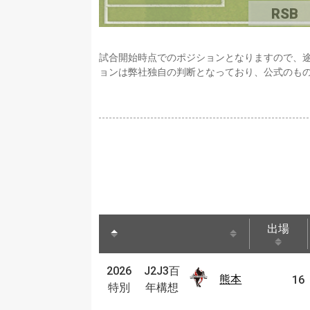
RSB
試合開始時点でのポジションとなりますので、
ョンは弊社独自の判断となっており、公式のも
出場
出場
J2J3
2026
J2J3百
2026
熊本
熊本
16
百年
特別
年構想
特別
構想