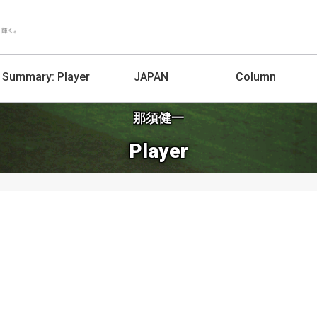
Summary:
Player
JAPAN
Column
那須健一
Player