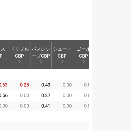
ロス
ドリブル
パスレシ
シュート
ゴール
奪取P
守備
P
CBP
ーブCBP
CBP
CBP
ロス
ドリブル
パスレシ
シュート
ゴール
奪取P
守備
P
CBP
ーブCBP
CBP
CBP
0.63
0.25
0.43
0.00
0.00
6.07
0
0.56
0.00
0.27
0.00
0.00
5.48
0
0.00
0.00
0.41
0.00
0.00
7.44
0