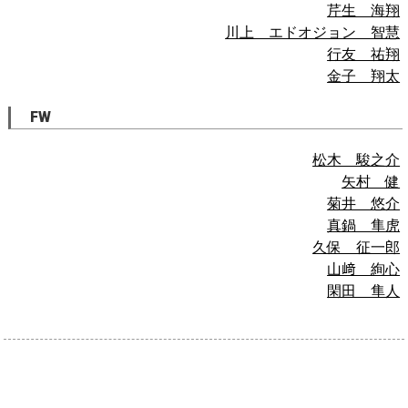
芹生 海翔
川上 エドオジョン 智慧
行友 祐翔
金子 翔太
FW
松木 駿之介
矢村 健
菊井 悠介
真鍋 隼虎
久保 征一郎
山﨑 絢心
閑田 隼人