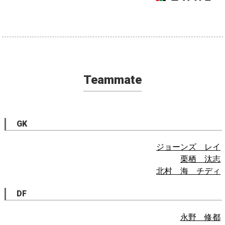
Teammate
GK
ジョーンズ レイ
栗栖 汰志
北村 海 チディ
DF
永野 修都