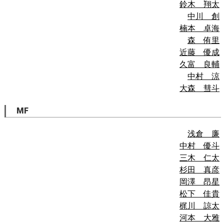
鈴木 翔太
中川 創
楠本 卓海
森 侑里
近藤 優成
久富 良輔
中村 涼
大森 彗斗
MF
浅倉 廉
中村 優斗
三木 仁太
杉田 真彦
岡澤 昂星
松下 佳貴
梶川 諒太
河本 大雅