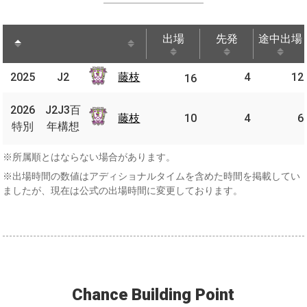
出場
先発
途中出場
出場
先発
途中出場
2025
2025
J2
J2
藤枝
4
12
藤枝
16
J2J3
2026
2026
J2J3百
百年
藤枝
藤枝
10
4
6
特別
特別
年構想
構想
※所属順とはならない場合があります。
※出場時間の数値はアディショナルタイムを含めた時間を掲載してい
ましたが、現在は公式の出場時間に変更しております。
Chance Building Point