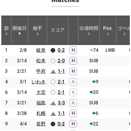
節
節
開催日
開催日
相手
相手
出場時間
Pos.
ゴー
スコア
節
開催日
相手
スコア
出場時間
Pos.
ゴー
1
1
2/8
2/8
岐阜
岐阜
0-2
H
74
LWB
2
2
2/14
2/14
松本
松本
2-0
H
SUB
3
3
2/21
2/21
甲府
甲府
1-1
H
SUB
4
4
3/1
3/1
いわき
いわき
2-1
A
9
6
6
3/14
3/14
大宮
大宮
2-1
A
20
7
7
3/21
3/21
福島
福島
3-3
A
SUB
8
8
3/28
3/28
札幌
札幌
1-1
H
6
9
9
4/4
4/4
長野
長野
0-2
H
22