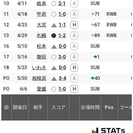
10
10
4/11
4/11
岐阜
岐阜
2-1
A
SUB
11
11
4/18
4/18
甲府
甲府
1-0
A
71
RWB
12
12
4/25
4/25
大宮
大宮
1-1
H
67
RWB
13
13
4/29
4/29
札幌
札幌
1-2
A
89
RWB
16
16
5/10
5/10
松本
松本
0-0
A
SUB
17
17
5/16
5/16
磐田
磐田
3-0
A
1
18
18
5/23
5/23
いわき
いわき
0-0
H
SUB
PO
PO
5/30
5/30
相模原
相模原
3-4
A
40
PO
PO
6/6
6/6
愛媛
愛媛
1-0
H
SUB
節
開催日
相手
スコア
出場時間
Pos.
ゴー
節
節
開催日
開催日
相手
相手
スコア
出場時間
Pos.
ゴー