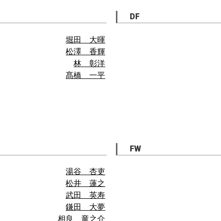
DF
堀田 大暉
松澤 香輝
林 彰洋
髙橋 一平
FW
湯谷 杏吏
松井 蓮之
武田 英寿
鎌田 大夢
相良 竜之介