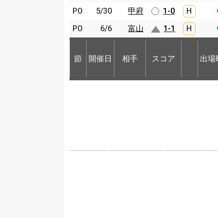
PO
PO
5/30
5/30
甲府
甲府
1-0
H
PO
PO
6/6
6/6
富山
富山
1-1
H
節
開催日
相手
スコア
出場
節
節
開催日
開催日
相手
相手
スコア
出場