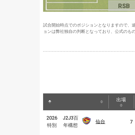
RSB
試合開始時点でのポジションとなりますので、
ョンは弊社独自の判断となっており、公式のも
出場
出場
J2J3
2026
J2J3百
2026
仙台
仙台
7
百年
特別
年構想
特別
構想