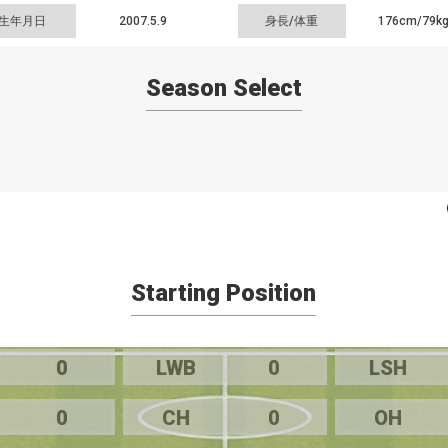
生年月日
2007.5.9
身長/体重
176cm/
79k
Season Select
Starting Position
0
LWB
0
LSH
0
CH
0
OH