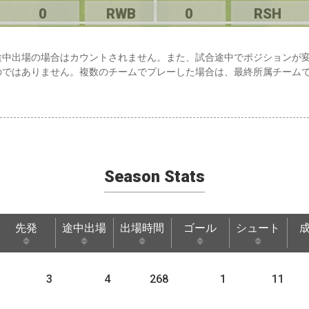
0
RWB
0
RSH
途中出場の場合はカウントされません。また、試合途中でポジションが
のではありません。複数のチームでプレーした場合は、最終所属チーム
Season Stats
先発
途中出場
出場時間
ゴール
シュート
先発
途中出場
出場時間
ゴール
シュート
3
4
268
1
11