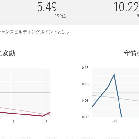
5.49
10.2
199位
チャンスビルディングポイントとは
の変動
守備
0.15
0.10
0.05
0.00
5.1
6.1
3.1