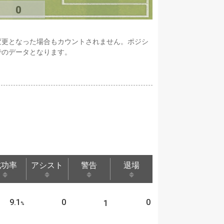
0
変更となった場合もカウントされません。ポジシ
でのデータとなります。
成功率
アシスト
警告
退場
成功率
アシスト
警告
退場
9.1
0
0
1
%