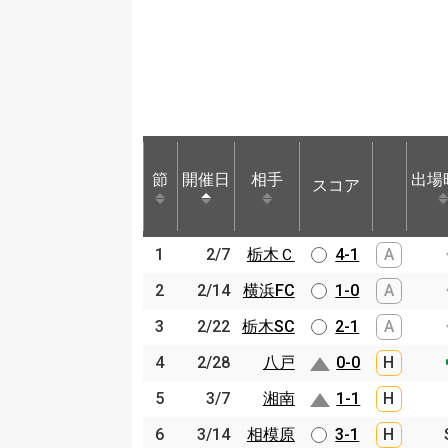
節
節
開催日
開催日
相手
相手
出場
スコア
節
開催日
相手
スコア
出場
1
1
2/7
2/7
栃木Ｃ
栃木Ｃ
4-1
A
2
2
2/14
2/14
横浜FC
横浜FC
1-0
A
3
3
2/22
2/22
栃木SC
栃木SC
2-1
A
4
4
2/28
2/28
八戸
八戸
0-0
H
5
5
3/7
3/7
湘南
湘南
1-1
H
6
6
3/14
3/14
相模原
相模原
3-1
H