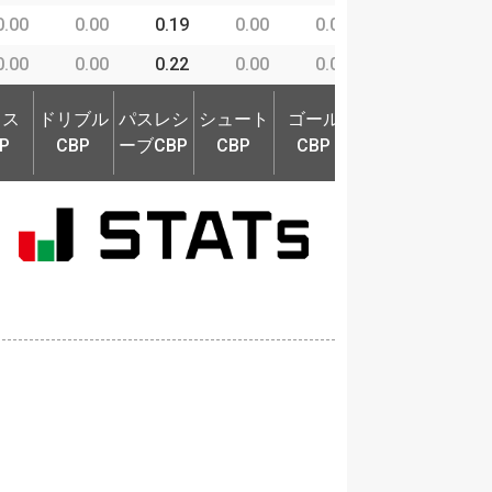
0.00
0.00
0.19
0.00
0.00
0.00
0
0.00
0.00
0.22
0.00
0.00
0.98
0
ロス
ドリブル
パスレシ
シュート
ゴール
奪取P
守備
ロス
ドリブル
パスレシ
シュート
ゴール
P
CBP
ーブCBP
CBP
CBP
奪取P
守備
P
CBP
ーブCBP
CBP
CBP