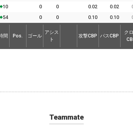
10
0
0
0.02
0.02
54
0
0
0.10
0.10
時間
Pos.
ゴール
アシス
攻撃CBP
パスCBP
ク
アシス
ク
ト
CB
時間
Pos.
ゴール
攻撃CBP
パスCBP
ト
CB
Teammate