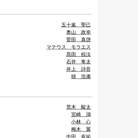
五十嵐 聖己
奥山 政幸
菅田 真啓
マテウス モラエス
髙田 椋汰
石井 隼太
井上 詩音
韓 浩康
荒木 駿太
宮崎 鴻
小林 心
梅木 翼
中田 有祐