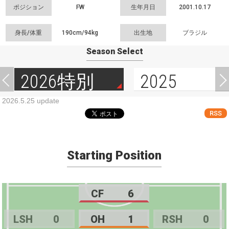
ポジション
FW
生年月日
2001.10.17
身長/体重
190cm/
94kg
出生地
ブラジル
Season Select
2026特別
2025
2026.5.25 update
RSS
Starting Position
CF
6
LSH
0
OH
1
RSH
0