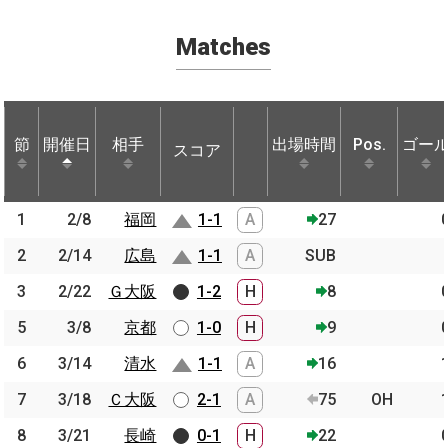
Matches
節
節
開催日
開催日
相手
相手
出場時間
Pos.
ゴー
スコア
節
開催日
相手
スコア
出場時間
Pos.
ゴー
1
1
2/8
2/8
福岡
福岡
1-1
A
27
2
2
2/14
2/14
広島
広島
1-1
A
SUB
3
3
2/22
2/22
Ｇ大阪
Ｇ大阪
1-2
H
8
5
5
3/8
3/8
京都
京都
1-0
H
9
6
6
3/14
3/14
清水
清水
1-1
A
16
7
7
3/18
3/18
Ｃ大阪
Ｃ大阪
2-1
A
75
OH
8
8
3/21
3/21
長崎
長崎
0-1
H
22