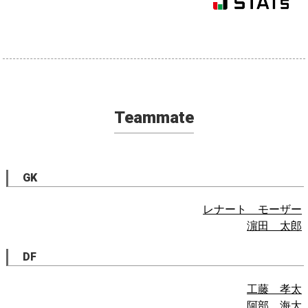
Teammate
GK
レナート モーザー
濵田 太郎
DF
工藤 孝太
阿部 海大