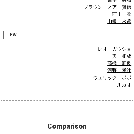
ブラウン ノア 賢信
西川 潤
山根 永遠
FW
レオ ガウショ
一美 和成
髙橋 旺良
河野 孝汰
ウェリック ポポ
ルカオ
Comparison