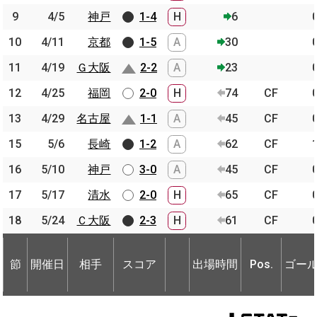
9
9
4/5
4/5
神戸
神戸
1-4
H
6
10
10
4/11
4/11
京都
京都
1-5
A
30
11
11
4/19
4/19
Ｇ大阪
Ｇ大阪
2-2
A
23
12
12
4/25
4/25
福岡
福岡
2-0
H
74
CF
13
13
4/29
4/29
名古屋
名古屋
1-1
A
45
CF
15
15
5/6
5/6
長崎
長崎
1-2
A
62
CF
16
16
5/10
5/10
神戸
神戸
3-0
A
45
CF
17
17
5/17
5/17
清水
清水
2-0
H
65
CF
18
18
5/24
5/24
Ｃ大阪
Ｃ大阪
2-3
H
61
CF
節
開催日
相手
スコア
出場時間
Pos.
ゴー
節
節
開催日
開催日
相手
相手
スコア
出場時間
Pos.
ゴー