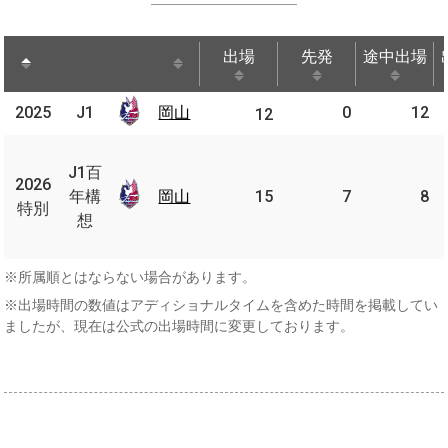
出場
先発
途中出場
出場
先発
途中出場
2025
2025
J1
岡山
岡山
0
12
J1
12
J1
百
J1百
2026
2026
年
年構
岡山
岡山
15
7
8
特別
特別
構
想
想
※所属順とはならない場合があります。
※出場時間の数値はアディショナルタイムを含めた時間を掲載してい
ましたが、現在は公式の出場時間に変更しております。