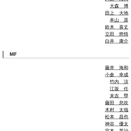
大森 博
田上 大地
本山 遥
鈴木 喜丈
立田 悠悟
白井 康介
MF
藤井 海和
小倉 幸成
竹内 涼
江坂 任
末吉 塁
藤田 息吹
木村 太哉
松本 昌也
神谷 優太
宮本 英治