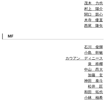
茂木 力也
村上 陽介
関口 凱心
木寺 優直
西尾 隆矢
MF
石川 俊輝
小島 幹敏
カウアン ディニース
泉 柊椰
中山 昂大
加藤 玄
神田 泰斗
松井 匠
和田 拓也
小林 柚希