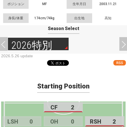
ポジション
MF
生年月日
2003.11.21
身長/体重
174cm/
74kg
出生地
高知
Season Select
2026特別
2026.5.26 update
RSS
Starting Position
CF
2
LSH
0
OH
0
RSH
2