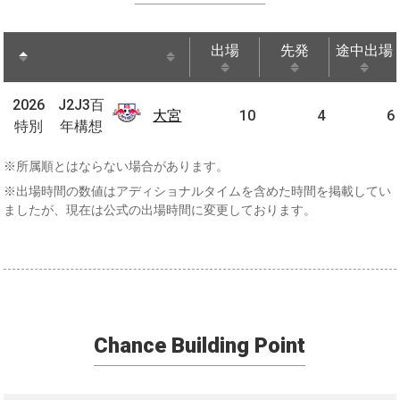
出場
先発
途中出場
出場
先発
途中出場
J2J3
2026
2026
J2J3百
百年
大宮
大宮
10
4
6
特別
特別
年構想
構想
※所属順とはならない場合があります。
※出場時間の数値はアディショナルタイムを含めた時間を掲載してい
ましたが、現在は公式の出場時間に変更しております。
Chance Building Point