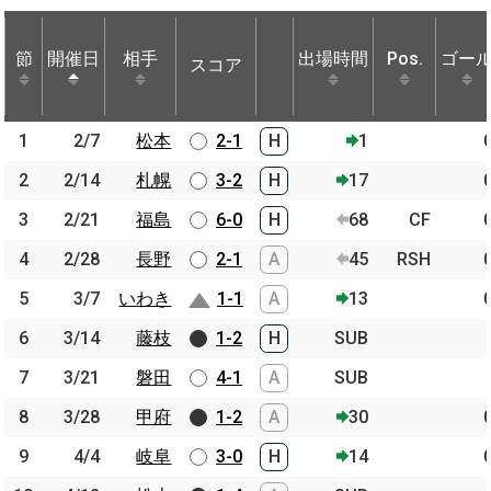
節
節
開催日
開催日
相手
相手
出場時間
Pos.
ゴー
スコア
節
開催日
相手
スコア
出場時間
Pos.
ゴー
1
1
2/7
2/7
松本
松本
2-1
H
1
2
2
2/14
2/14
札幌
札幌
3-2
H
17
3
3
2/21
2/21
福島
福島
6-0
H
68
CF
4
4
2/28
2/28
長野
長野
2-1
A
45
RSH
5
5
3/7
3/7
いわき
いわき
1-1
A
13
6
6
3/14
3/14
藤枝
藤枝
1-2
H
SUB
7
7
3/21
3/21
磐田
磐田
4-1
A
SUB
8
8
3/28
3/28
甲府
甲府
1-2
A
30
9
9
4/4
4/4
岐阜
岐阜
3-0
H
14