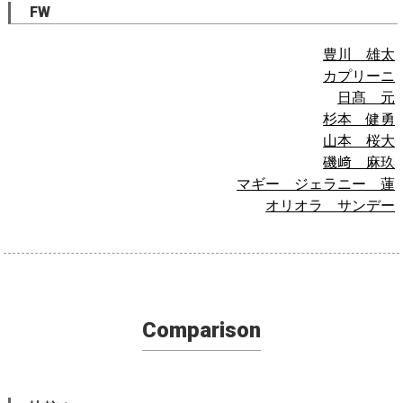
FW
豊川 雄太
カプリーニ
日髙 元
杉本 健勇
山本 桜大
磯﨑 麻玖
マギー ジェラニー 蓮
オリオラ サンデー
Comparison