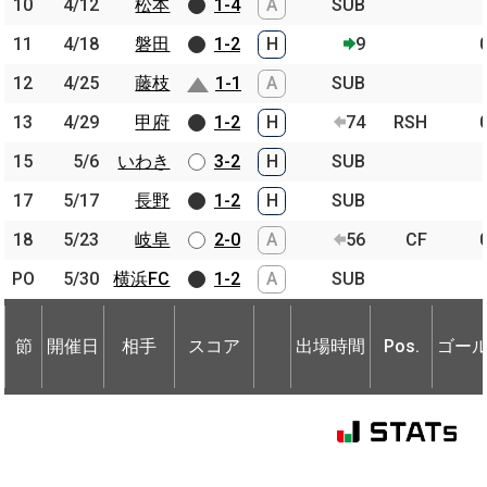
10
10
4/12
4/12
松本
松本
1-4
A
SUB
11
11
4/18
4/18
磐田
磐田
1-2
H
9
12
12
4/25
4/25
藤枝
藤枝
1-1
A
SUB
13
13
4/29
4/29
甲府
甲府
1-2
H
74
RSH
15
15
5/6
5/6
いわき
いわき
3-2
H
SUB
17
17
5/17
5/17
長野
長野
1-2
H
SUB
18
18
5/23
5/23
岐阜
岐阜
2-0
A
56
CF
PO
PO
5/30
5/30
横浜FC
横浜FC
1-2
A
SUB
節
開催日
相手
スコア
出場時間
Pos.
ゴー
節
節
開催日
開催日
相手
相手
スコア
出場時間
Pos.
ゴー