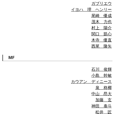
ガブリエウ
イヨハ 理 ヘンリー
尾崎 優成
茂木 力也
村上 陽介
関口 凱心
木寺 優直
西尾 隆矢
MF
石川 俊輝
小島 幹敏
カウアン ディニース
泉 柊椰
中山 昂大
加藤 玄
神田 泰斗
松井 匠