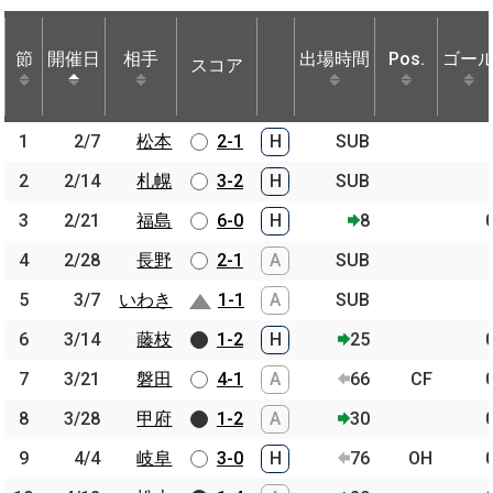
節
節
開催日
開催日
相手
相手
出場時間
Pos.
ゴー
スコア
節
開催日
相手
スコア
出場時間
Pos.
ゴー
1
1
2/7
2/7
松本
松本
2-1
H
SUB
2
2
2/14
2/14
札幌
札幌
3-2
H
SUB
3
3
2/21
2/21
福島
福島
6-0
H
8
4
4
2/28
2/28
長野
長野
2-1
A
SUB
5
5
3/7
3/7
いわき
いわき
1-1
A
SUB
6
6
3/14
3/14
藤枝
藤枝
1-2
H
25
7
7
3/21
3/21
磐田
磐田
4-1
A
66
CF
8
8
3/28
3/28
甲府
甲府
1-2
A
30
9
9
4/4
4/4
岐阜
岐阜
3-0
H
76
OH