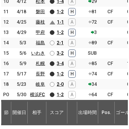
10
10
4/12
4/12
松本
松本
1-4
A
29
11
11
4/18
4/18
磐田
磐田
1-2
H
81
CF
12
12
4/25
4/25
藤枝
藤枝
1-1
A
72
CF
13
13
4/29
4/29
甲府
甲府
1-2
H
3
14
14
5/3
5/3
福島
福島
2-1
A
89
CF
15
15
5/6
5/6
いわき
いわき
3-2
H
SUB
16
16
5/9
5/9
札幌
札幌
3-4
A
85
CF
17
17
5/17
5/17
長野
長野
1-2
H
74
CF
18
18
5/23
5/23
岐阜
岐阜
2-0
A
34
PO
PO
5/30
5/30
横浜FC
横浜FC
1-2
A
64
CF
節
開催日
相手
スコア
出場時間
Pos.
ゴー
節
節
開催日
開催日
相手
相手
スコア
出場時間
Pos.
ゴー