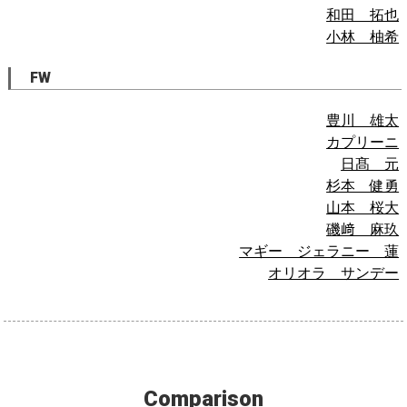
和田 拓也
小林 柚希
FW
豊川 雄太
カプリーニ
日髙 元
杉本 健勇
山本 桜大
磯﨑 麻玖
マギー ジェラニー 蓮
オリオラ サンデー
Comparison