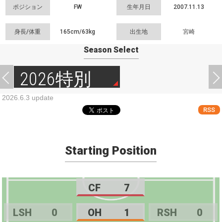
ポジション
FW
生年月日
2007.11.13
身長/体重
165cm/
63kg
出生地
宮崎
Season Select
2026特別
2026.6.3 update
RSS
Starting Position
CF
7
LSH
0
OH
1
RSH
0