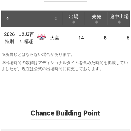
出場
先発
途中出場
出場
先発
途中出場
J2J3
2026
2026
J2J3百
百年
大宮
大宮
14
8
6
特別
特別
年構想
構想
※所属順とはならない場合があります。
※出場時間の数値はアディショナルタイムを含めた時間を掲載してい
ましたが、現在は公式の出場時間に変更しております。
Chance Building Point