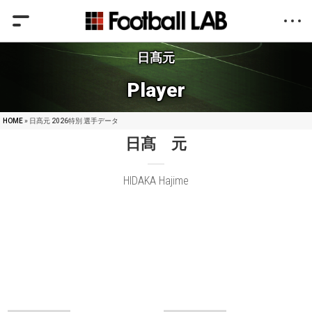
日髙元
Player
HOME
» 日髙元 2026特別 選手データ
日髙 元
HIDAKA Hajime