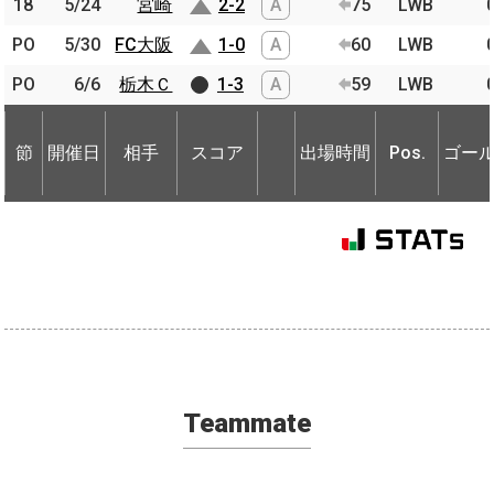
18
18
5/24
5/24
宮崎
宮崎
2-2
A
75
LWB
PO
PO
5/30
5/30
FC大阪
FC大阪
1-0
A
60
LWB
PO
PO
6/6
6/6
栃木Ｃ
栃木Ｃ
1-3
A
59
LWB
節
開催日
相手
スコア
出場時間
Pos.
ゴー
節
節
開催日
開催日
相手
相手
スコア
出場時間
Pos.
ゴー
Teammate