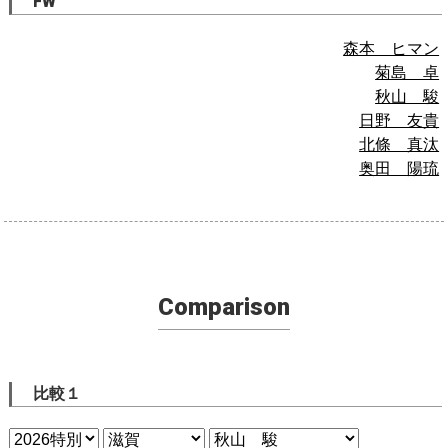
FW
森本 ヒマン
菊島 卓
秋山 駿
日野 友貴
北條 真汰
奥田 陽琉
Comparison
比較１