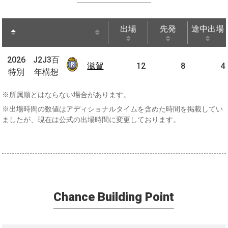
出場
先発
途中出場
出場
先発
途中出場
J2J3
2026
2026
J2J3百
百年
滋賀
滋賀
12
8
4
特別
特別
年構想
構想
※所属順とはならない場合があります。
※出場時間の数値はアディショナルタイムを含めた時間を掲載してい
ましたが、現在は公式の出場時間に変更しております。
Chance Building Point