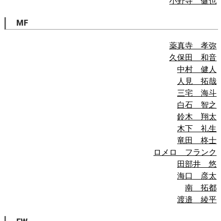
小野寺 健也
MF
薬真寺 孝弥
久保田 和音
中村 健人
人見 拓哉
三宅 海斗
白石 智之
鈴木 翔太
木下 礼生
竜田 柊士
ロメロ フランク
田部井 悠
海口 彦太
南 拓都
渡邉 綾平