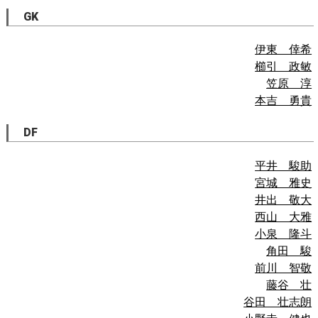
GK
伊東 倖希
櫛引 政敏
笠原 淳
本吉 勇貴
DF
平井 駿助
宮城 雅史
井出 敬大
西山 大雅
小泉 隆斗
角田 駿
前川 智敬
藤谷 壮
谷田 壮志朗