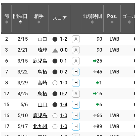
節
節
開催日
開催日
相手
相手
出場時間
Pos.
ゴー
スコア
節
開催日
相手
スコア
出場時間
Pos.
ゴー
2
2
2/15
2/15
山口
山口
1-2
A
90
LWB
3
3
2/21
2/21
琉球
琉球
0-0
A
90
LWB
6
6
3/15
3/15
鹿児島
鹿児島
0-1
A
25
7
7
3/22
3/22
鳥栖
鳥栖
0-2
H
45
LWB
8
8
3/29
3/29
宮崎
宮崎
1-0
H
1
12
12
4/25
4/25
鳥栖
鳥栖
0-2
A
16
15
15
5/6
5/6
山口
山口
1-4
H
6
16
16
5/10
5/10
鹿児島
鹿児島
1-0
H
66
LWB
17
17
5/17
5/17
北九州
北九州
1-0
H
89
LWB