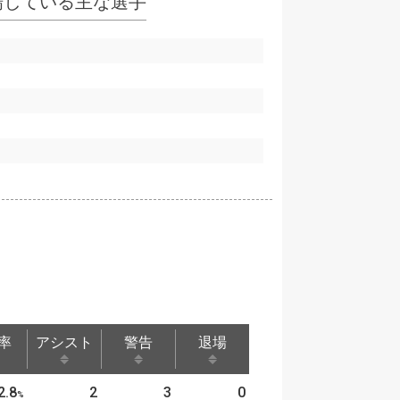
場している主な選手
率
アシスト
警告
退場
率
アシスト
警告
退場
2.8
2
3
0
%