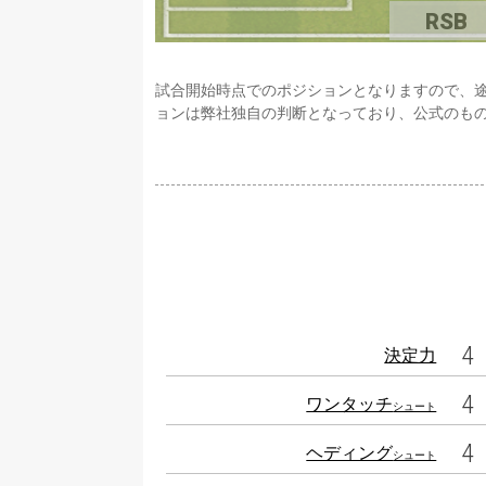
RSB
試合開始時点でのポジションとなりますので、
ョンは弊社独自の判断となっており、公式のも
4
決定力
4
ワンタッチ
シュート
4
ヘディング
シュート