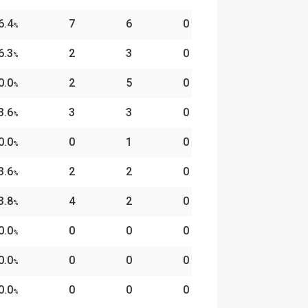
6.4
7
6
0
%
6.3
2
3
0
%
0.0
2
5
0
%
3.6
3
3
0
%
0.0
0
1
0
%
3.6
2
2
0
%
3.8
4
2
0
%
0.0
0
0
0
%
0.0
0
0
0
%
0.0
0
0
0
%