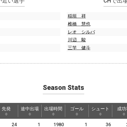
指標が近い選手
CHで出
稲垣 祥
椎橋 慧也
レオ シルバ
川辺 駿
三竿 健斗
Season Stats
先発
途中出場
出場時間
ゴール
シュート
成功
先発
途中出場
出場時間
ゴール
シュート
成功
24
1
1980
1
36