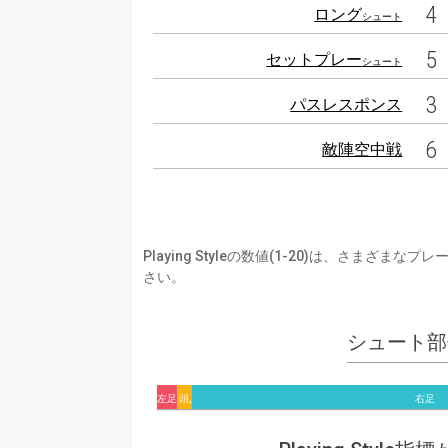
4
ロング
シュート
5
セットプレー
シュート
3
パスレスポンス
6
敵陣空中戦
Playing Styleの数値(1-20)は、さ
さい。
シュート部
左足
頭,
右足
他