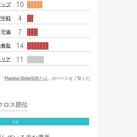
10
アップ
4
空中戦
7
守備
14
ル奪取
11
エリア
は「
Playing Style指標とは
」のページをご覧くだ
クロス部位
右足