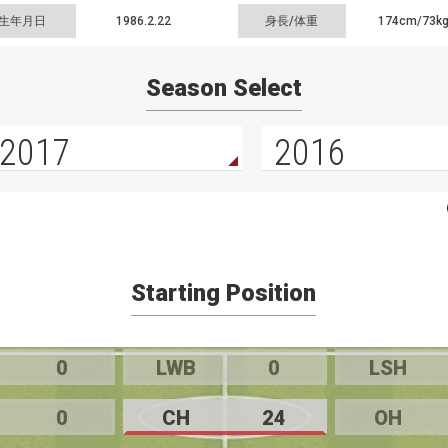
生年月日
1986.2.22
身長/体重
174cm/
73k
Season Select
2017
2016
Starting Position
0
LWB
0
LSH
0
CH
24
OH