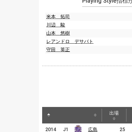
Playing Style
米本 拓司
川辺 駿
山本 悠樹
レアンドロ デサバト
守田 英正
出場
出場
2014
2014
J1
J1
広島
広島
25