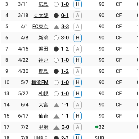
3
3
3/11
3/11
広島
広島
1-0
H
90
CF
4
4
3/18
3/18
Ｃ大阪
Ｃ大阪
0-1
A
90
CF
5
5
4/1
4/1
FC東京
FC東京
3-3
A
90
CF
6
6
4/8
4/8
新潟
新潟
3-0
H
90
CF
7
7
4/16
4/16
磐田
磐田
1-2
A
90
CF
8
8
4/22
4/22
神戸
神戸
1-0
H
90
CF
9
9
4/30
4/30
鹿島
鹿島
1-2
A
90
CF
10
10
5/7
5/7
横浜FM
横浜FM
1-0
H
90
CF
13
13
5/27
5/27
札幌
札幌
1-0
H
90
CF
14
14
6/4
6/4
大宮
大宮
1-1
A
90
CF
15
15
6/17
6/17
仙台
仙台
1-1
H
90
CF
17
17
7/2
7/2
甲府
甲府
0-0
A
32
18
18
7/8
7/8
川崎Ｆ
川崎Ｆ
2-3
H
SUB