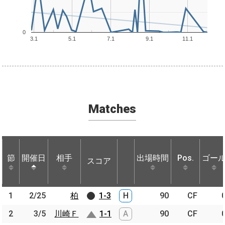
0
3.1
5.1
7.1
9.1
11.1
Matches
節
節
開催日
開催日
相手
相手
出場時間
Pos.
ゴー
スコア
節
開催日
相手
スコア
出場時間
Pos.
ゴー
1
1
2/25
2/25
柏
柏
1-3
H
90
CF
2
2
3/5
3/5
川崎Ｆ
川崎Ｆ
1-1
A
90
CF