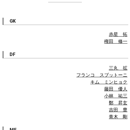
GK
赤星 拓
権田 修一
DF
三丸 拡
フランコ スブットーニ
キム ミンヒョク
藤田 優人
小林 祐三
鄭 昇玄
吉田 豊
青木 剛
MF