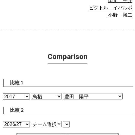
田川 亨介
ビクトル イバルボ
小野 裕二
Comparison
比較１
比較２