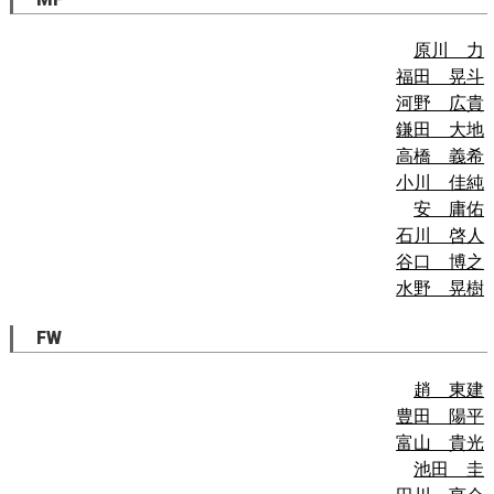
原川 力
福田 晃斗
河野 広貴
鎌田 大地
高橋 義希
小川 佳純
安 庸佑
石川 啓人
谷口 博之
水野 晃樹
FW
趙 東建
豊田 陽平
富山 貴光
池田 圭