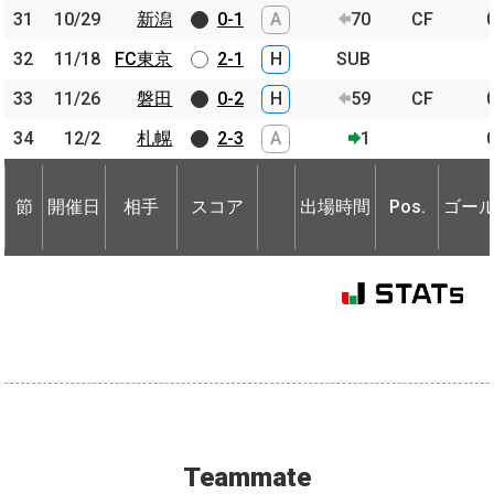
31
31
10/29
10/29
新潟
新潟
0-1
A
70
CF
32
32
11/18
11/18
FC東京
FC東京
2-1
H
SUB
33
33
11/26
11/26
磐田
磐田
0-2
H
59
CF
34
34
12/2
12/2
札幌
札幌
2-3
A
1
節
開催日
相手
スコア
出場時間
Pos.
ゴー
節
節
開催日
開催日
相手
相手
スコア
出場時間
Pos.
ゴー
Teammate