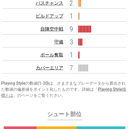
2
パスチャンス
1
ビルドアップ
9
自陣空中戦
3
守備
1
ボール奪取
7
カバーエリア
Playing Styleの数値(1-20)は、さまざまなプレーデータから算出され
た数値の偏差値をポイント化したものです。詳細は「
Playing Style指
標とは
」のページをご覧ください。
シュート部位