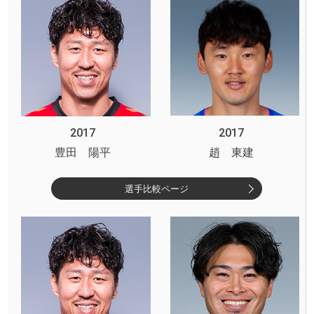
2017
2017
豊田 陽平
趙 東建
選手比較ページ