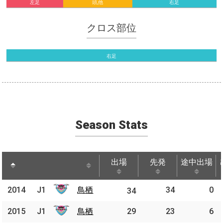
左足
頭,他
右足
クロス部位
右足
Season Stats
出場
先発
途中出場
出場
先発
途中出場
2014
2014
J1
鳥栖
鳥栖
34
0
J1
34
2015
2015
J1
J1
鳥栖
鳥栖
29
23
6