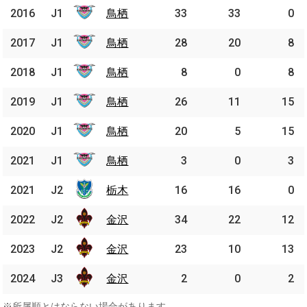
2016
2016
J1
J1
鳥栖
鳥栖
33
33
0
2017
2017
J1
J1
鳥栖
鳥栖
28
20
8
2018
2018
J1
J1
鳥栖
鳥栖
8
0
8
2019
2019
J1
J1
鳥栖
鳥栖
26
11
15
2020
2020
J1
J1
鳥栖
鳥栖
20
5
15
2021
2021
J1
J1
鳥栖
鳥栖
3
0
3
2021
2021
J2
J2
栃木
栃木
16
16
0
2022
2022
J2
J2
金沢
金沢
34
22
12
2023
2023
J2
J2
金沢
金沢
23
10
13
2024
2024
J3
J3
金沢
金沢
2
0
2
※所属順とはならない場合があります。