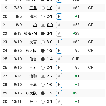
19
19
7/30
7/30
広島
広島
1-0
A
89
CF
20
20
8/5
8/5
清水
清水
2-1
H
1
21
21
8/9
8/9
柏
柏
0-0
A
58
CF
22
22
8/13
8/13
横浜FM
横浜FM
0-1
A
23
23
23
8/19
8/19
大宮
大宮
3-0
H
89
CF
24
24
8/26
8/26
Ｇ大阪
Ｇ大阪
1-3
H
90
CF
25
25
9/10
9/10
仙台
仙台
1-4
A
SUB
26
26
9/16
9/16
甲府
甲府
2-1
H
90
CF
27
27
9/23
9/23
浦和
浦和
2-2
A
1
28
28
9/30
9/30
鹿島
鹿島
1-0
H
2
29
29
10/15
10/15
Ｃ大阪
Ｃ大阪
1-2
H
20
30
30
10/21
10/21
神戸
神戸
2-1
A
6