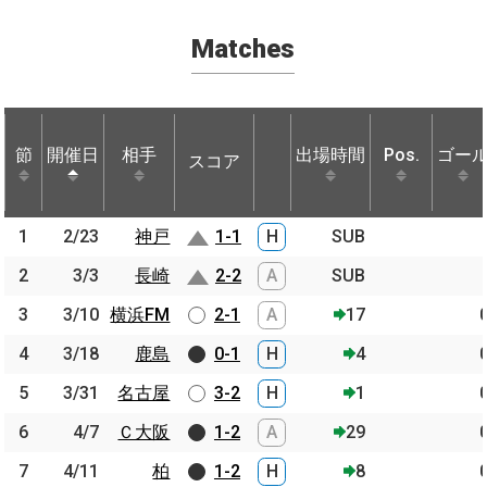
Matches
節
節
開催日
開催日
相手
相手
出場時間
Pos.
ゴー
スコア
節
開催日
相手
スコア
出場時間
Pos.
ゴー
1
1
2/23
2/23
神戸
神戸
1-1
H
SUB
2
2
3/3
3/3
長崎
長崎
2-2
A
SUB
3
3
3/10
3/10
横浜FM
横浜FM
2-1
A
17
4
4
3/18
3/18
鹿島
鹿島
0-1
H
4
5
5
3/31
3/31
名古屋
名古屋
3-2
H
1
6
6
4/7
4/7
Ｃ大阪
Ｃ大阪
1-2
A
29
7
7
4/11
4/11
柏
柏
1-2
H
8