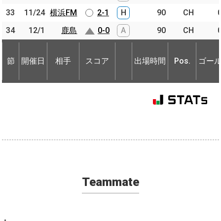
33
33
11/24
11/24
横浜FM
横浜FM
2-1
H
90
CH
34
34
12/1
12/1
鹿島
鹿島
0-0
A
90
CH
節
開催日
相手
スコア
出場時間
Pos.
ゴー
節
節
開催日
開催日
相手
相手
スコア
出場時間
Pos.
ゴー
Teammate