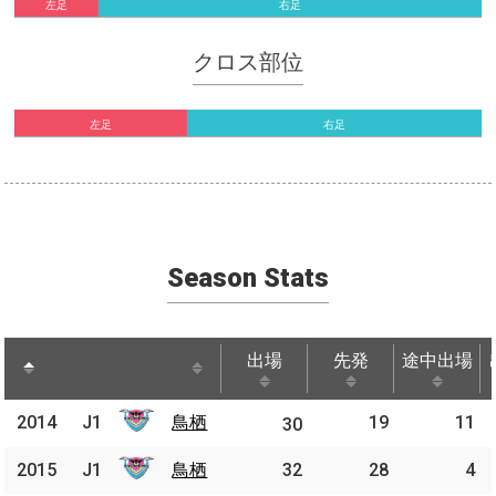
左足
右足
クロス部位
左足
右足
Season Stats
出場
先発
途中出場
出場
先発
途中出場
2014
2014
J1
鳥栖
鳥栖
19
11
J1
30
2015
2015
J1
J1
鳥栖
鳥栖
32
28
4