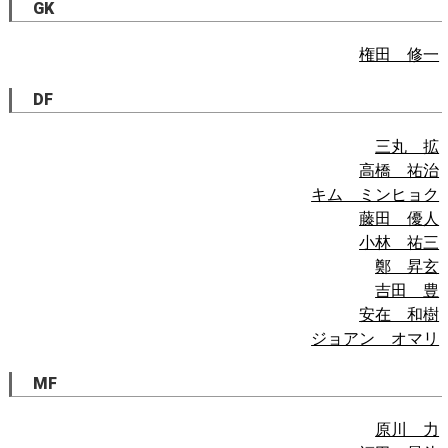
GK
権田 修一
DF
三丸 拡
高橋 祐治
キム ミンヒョク
藤田 優人
小林 祐三
鄭 昇玄
吉田 豊
安在 和樹
ジョアン オマリ
MF
原川 力