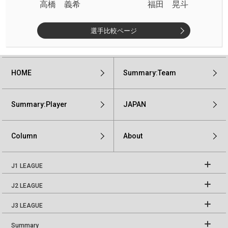
高橋 義希
福田 晃斗
選手比較ページ
HOME
Summary:Team
Summary:Player
JAPAN
Column
About
J1 LEAGUE
J2 LEAGUE
J3 LEAGUE
Summary