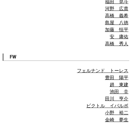
福田 晃斗
河野 広貴
高橋 義希
島屋 八徳
加藤 恒平
安 庸佑
高橋 秀人
FW
フェルナンド トーレス
豊田 陽平
趙 東建
池田 圭
田川 亨介
ビクトル イバルボ
小野 裕二
金崎 夢生