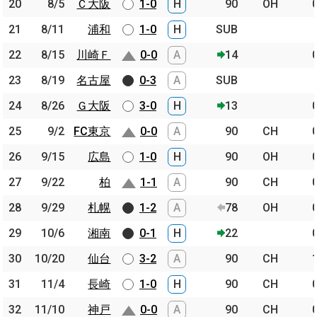
20
20
8/5
8/5
Ｃ大阪
Ｃ大阪
1-0
H
90
OH
21
21
8/11
8/11
浦和
浦和
1-0
H
SUB
22
22
8/15
8/15
川崎Ｆ
川崎Ｆ
0-0
A
14
23
23
8/19
8/19
名古屋
名古屋
0-3
A
SUB
24
24
8/26
8/26
Ｇ大阪
Ｇ大阪
3-0
H
13
25
25
9/2
9/2
FC東京
FC東京
0-0
A
90
CH
26
26
9/15
9/15
広島
広島
1-0
H
90
OH
27
27
9/22
9/22
柏
柏
1-1
A
90
CH
28
28
9/29
9/29
札幌
札幌
1-2
A
78
OH
29
29
10/6
10/6
湘南
湘南
0-1
H
22
30
30
10/20
10/20
仙台
仙台
3-2
A
90
CH
31
31
11/4
11/4
長崎
長崎
1-0
H
90
CH
32
32
11/10
11/10
神戸
神戸
0-0
A
90
CH