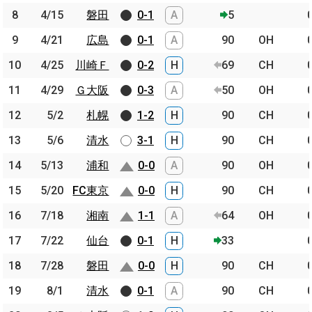
8
8
4/15
4/15
磐田
磐田
0-1
A
5
9
9
4/21
4/21
広島
広島
0-1
A
90
OH
10
10
4/25
4/25
川崎Ｆ
川崎Ｆ
0-2
H
69
CH
11
11
4/29
4/29
Ｇ大阪
Ｇ大阪
0-3
A
50
OH
12
12
5/2
5/2
札幌
札幌
1-2
H
90
CH
13
13
5/6
5/6
清水
清水
3-1
H
90
CH
14
14
5/13
5/13
浦和
浦和
0-0
A
90
OH
15
15
5/20
5/20
FC東京
FC東京
0-0
H
90
CH
16
16
7/18
7/18
湘南
湘南
1-1
A
64
OH
17
17
7/22
7/22
仙台
仙台
0-1
H
33
18
18
7/28
7/28
磐田
磐田
0-0
H
90
CH
19
19
8/1
8/1
清水
清水
0-1
A
90
CH