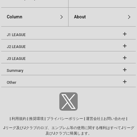
Column
About
J1 LEAGUE
J2 LEAGUE
J3 LEAGUE
Summary
Other
|
利用規約
|
推奨環境
|
プライバシーポリシー
|
運営会社
|
お問い合わせ
|
Jリーグ及びJクラブのロゴ、エンブレム等の使用に関する権利はすべてJリーグ
及びJクラブに帰属します。