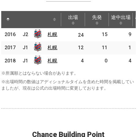
出場
先発
途中出場
出場
先発
途中出場
2016
2016
J2
札幌
札幌
15
9
J2
24
2017
2017
J1
J1
札幌
札幌
12
11
1
2018
2018
J1
J1
札幌
札幌
4
0
4
※所属順とはならない場合があります。
※出場時間の数値はアディショナルタイムを含めた時間を掲載してい
ましたが、現在は公式の出場時間に変更しております。
Chance Building Point