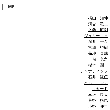
MF
横山 知伸
河合 竜二
兵藤 慎剛
ジュリーニョ
深井 一希
宮澤 裕樹
菊地 直哉
前 寛之
稲本 潤一
チャナティップ
石井 謙伍
キム ミンテ
マセード
早坂 良太
荒野 拓馬
小野 伸二