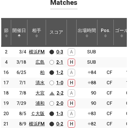
Matches
節
節
開催日
開催日
相手
相手
出場時間
Pos.
ゴー
スコア
節
開催日
相手
スコア
出場時間
Pos.
ゴー
2
2
3/4
3/4
横浜FM
横浜FM
0-3
A
SUB
4
4
3/18
3/18
広島
広島
2-1
H
SUB
16
16
6/25
6/25
柏
柏
1-2
A
84
CF
17
17
7/1
7/1
清水
清水
1-0
H
88
CF
18
18
7/8
7/8
大宮
大宮
2-2
A
90
CF
19
19
7/29
7/29
浦和
浦和
2-0
H
90
CF
20
20
8/5
8/5
Ｃ大阪
Ｃ大阪
1-3
A
83
CF
21
21
8/9
8/9
横浜FM
横浜FM
0-2
H
82
CF