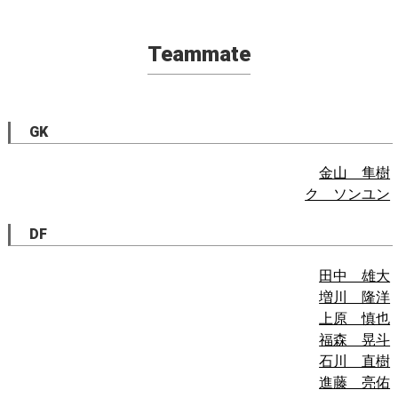
Teammate
GK
金山 隼樹
ク ソンユン
DF
田中 雄大
増川 隆洋
上原 慎也
福森 晃斗
石川 直樹
進藤 亮佑