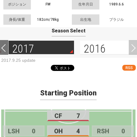
ポジション
FW
生年月日
1989.6.6
身長/体重
182cm/
78kg
出生地
ブラジル
Season Select
2017
2016
2017.9.25 update
RSS
Starting Position
CF
7
LSH
0
OH
4
RSH
0