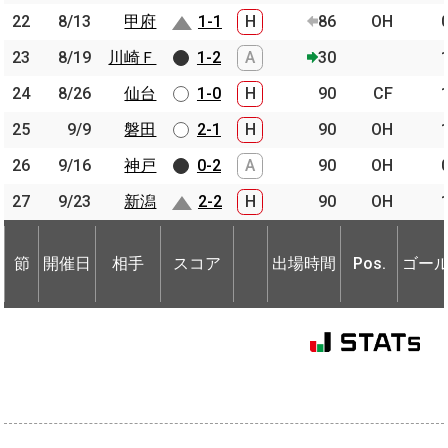
22
22
8/13
8/13
甲府
甲府
1-1
H
86
OH
23
23
8/19
8/19
川崎Ｆ
川崎Ｆ
1-2
A
30
24
24
8/26
8/26
仙台
仙台
1-0
H
90
CF
25
25
9/9
9/9
磐田
磐田
2-1
H
90
OH
26
26
9/16
9/16
神戸
神戸
0-2
A
90
OH
27
27
9/23
9/23
新潟
新潟
2-2
H
90
OH
節
開催日
相手
スコア
出場時間
Pos.
ゴー
節
節
開催日
開催日
相手
相手
スコア
出場時間
Pos.
ゴー