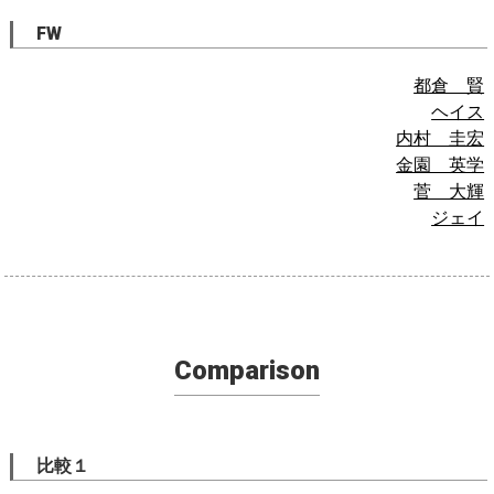
FW
都倉 賢
ヘイス
内村 圭宏
金園 英学
菅 大輝
ジェイ
Comparison
比較１