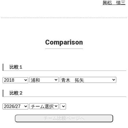
興梠 慎三
Comparison
比較１
比較２
チーム比較ページへ