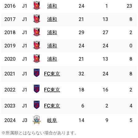
2016
2016
J1
J1
浦和
浦和
24
1
23
2017
2017
J1
J1
浦和
浦和
21
13
8
2018
2018
J1
J1
浦和
浦和
29
27
2
2019
2019
J1
J1
浦和
浦和
24
24
0
2020
2020
J1
J1
浦和
浦和
21
13
8
FC
2021
2021
J1
J1
FC東京
32
24
8
東京
FC
2022
2022
J1
J1
FC東京
18
16
2
東京
FC
2023
2023
J1
J1
FC東京
6
2
4
東京
2024
2024
J3
J3
岐阜
岐阜
14
9
5
※所属順とはならない場合があります。