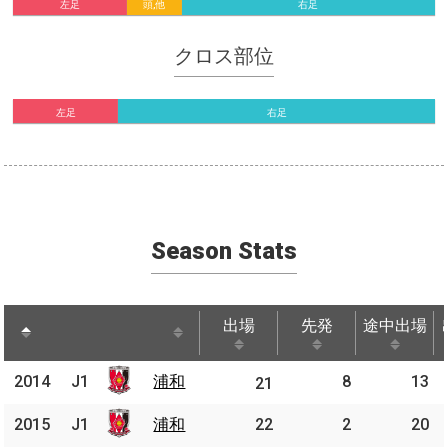
左足
頭,他
右足
クロス部位
左足
右足
Season Stats
出場
先発
途中出場
出場
先発
途中出場
2014
2014
J1
浦和
8
13
J1
浦和
21
2015
2015
J1
J1
浦和
浦和
22
2
20