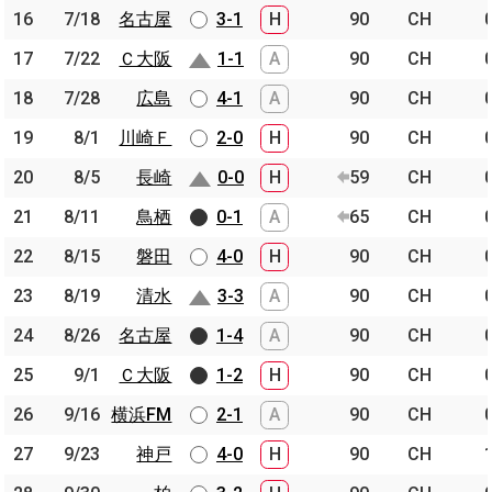
16
16
7/18
7/18
名古屋
名古屋
3-1
H
90
CH
17
17
7/22
7/22
Ｃ大阪
Ｃ大阪
1-1
A
90
CH
18
18
7/28
7/28
広島
広島
4-1
A
90
CH
19
19
8/1
8/1
川崎Ｆ
川崎Ｆ
2-0
H
90
CH
20
20
8/5
8/5
長崎
長崎
0-0
H
59
CH
21
21
8/11
8/11
鳥栖
鳥栖
0-1
A
65
CH
22
22
8/15
8/15
磐田
磐田
4-0
H
90
CH
23
23
8/19
8/19
清水
清水
3-3
A
90
CH
24
24
8/26
8/26
名古屋
名古屋
1-4
A
90
CH
25
25
9/1
9/1
Ｃ大阪
Ｃ大阪
1-2
H
90
CH
26
26
9/16
9/16
横浜FM
横浜FM
2-1
A
90
CH
27
27
9/23
9/23
神戸
神戸
4-0
H
90
CH