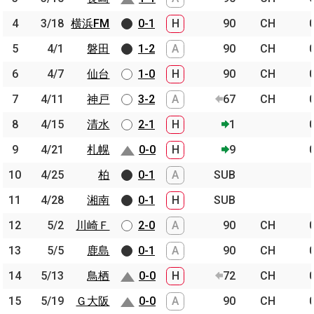
4
4
3/18
3/18
横浜FM
横浜FM
0-1
H
90
CH
5
5
4/1
4/1
磐田
磐田
1-2
A
90
CH
6
6
4/7
4/7
仙台
仙台
1-0
H
90
CH
7
7
4/11
4/11
神戸
神戸
3-2
A
67
CH
8
8
4/15
4/15
清水
清水
2-1
H
1
9
9
4/21
4/21
札幌
札幌
0-0
H
9
10
10
4/25
4/25
柏
柏
0-1
A
SUB
11
11
4/28
4/28
湘南
湘南
0-1
H
SUB
12
12
5/2
5/2
川崎Ｆ
川崎Ｆ
2-0
A
90
CH
13
13
5/5
5/5
鹿島
鹿島
0-1
A
90
CH
14
14
5/13
5/13
鳥栖
鳥栖
0-0
H
72
CH
15
15
5/19
5/19
Ｇ大阪
Ｇ大阪
0-0
A
90
CH