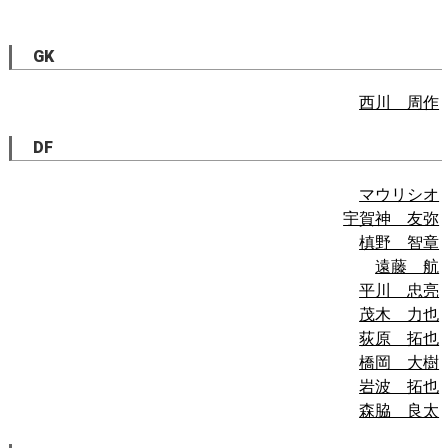
GK
西川 周作
DF
マウリシオ
宇賀神 友弥
槙野 智章
遠藤 航
平川 忠亮
茂木 力也
荻原 拓也
橋岡 大樹
岩波 拓也
森脇 良太