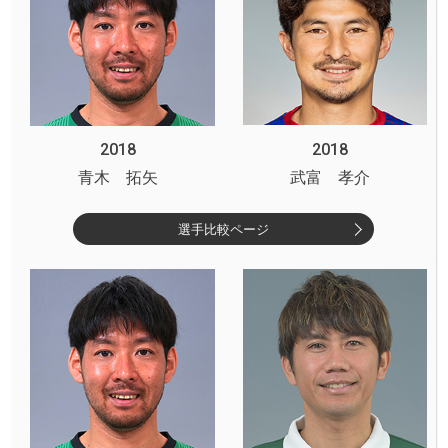
2018
2018
青木 拓矢
武富 孝介
選手比較ページ