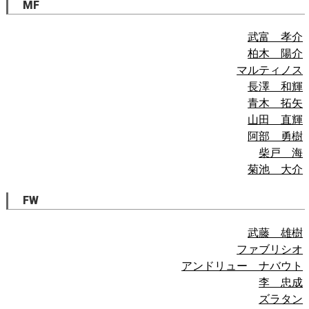
MF
武富 孝介
柏木 陽介
マルティノス
長澤 和輝
青木 拓矢
山田 直輝
阿部 勇樹
柴戸 海
菊池 大介
FW
武藤 雄樹
ファブリシオ
アンドリュー ナバウト
李 忠成
ズラタン