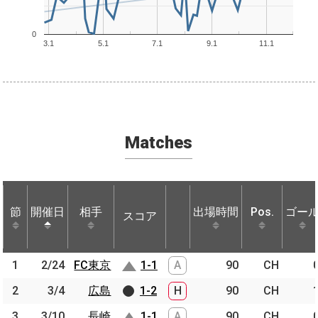
0
3.1
5.1
7.1
9.1
11.1
Matches
節
節
開催日
開催日
相手
相手
出場時間
Pos.
ゴー
スコア
節
開催日
相手
スコア
出場時間
Pos.
ゴー
1
1
2/24
2/24
FC東京
FC東京
1-1
A
90
CH
2
2
3/4
3/4
広島
広島
1-2
H
90
CH
3
3
3/10
3/10
長崎
長崎
1-1
A
90
CH