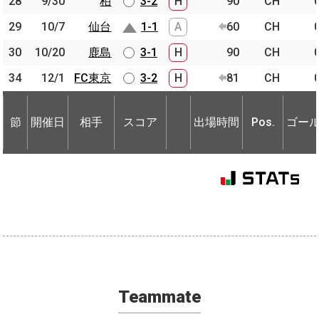
28
28
9/30
9/30
柏
柏
3-2
H
90
CH
29
29
10/7
10/7
仙台
仙台
1-1
A
60
CH
30
30
10/20
10/20
鹿島
鹿島
3-1
H
90
CH
34
34
12/1
12/1
FC東京
FC東京
3-2
H
81
CH
節
開催日
相手
スコア
出場時間
Pos.
ゴー
節
節
開催日
開催日
相手
相手
スコア
出場時間
Pos.
ゴー
Teammate