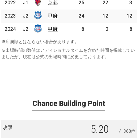
2022
2022
J1
J1
京都
京都
25
22
3
2023
2023
J2
J2
甲府
甲府
24
12
12
2024
2024
J2
J2
甲府
甲府
8
0
8
※所属順とはならない場合があります。
※出場時間の数値はアディショナルタイムを含めた時間を掲載してい
ましたが、現在は公式の出場時間に変更しております。
Chance Building Point
5.20
攻撃
360位