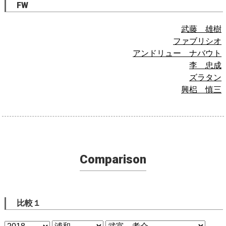
FW
武藤 雄樹
ファブリシオ
アンドリュー ナバウト
李 忠成
ズラタン
興梠 慎三
Comparison
比較１