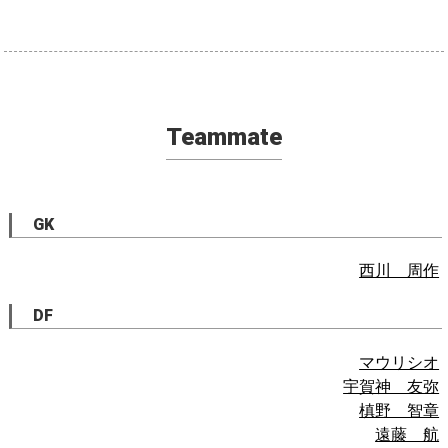
Teammate
GK
西川 周作
DF
マウリシオ
宇賀神 友弥
槙野 智章
遠藤 航