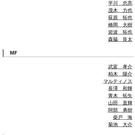
平川 忠亮
茂木 力也
荻原 拓也
橋岡 大樹
岩波 拓也
森脇 良太
MF
武富 孝介
柏木 陽介
マルティノス
長澤 和輝
青木 拓矢
山田 直輝
阿部 勇樹
柴戸 海
菊池 大介