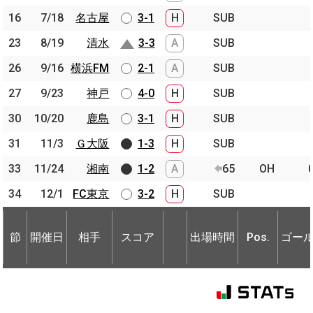
16
16
7/18
7/18
名古屋
名古屋
3-1
H
SUB
23
23
8/19
8/19
清水
清水
3-3
A
SUB
26
26
9/16
9/16
横浜FM
横浜FM
2-1
A
SUB
27
27
9/23
9/23
神戸
神戸
4-0
H
SUB
30
30
10/20
10/20
鹿島
鹿島
3-1
H
SUB
31
31
11/3
11/3
Ｇ大阪
Ｇ大阪
1-3
H
SUB
33
33
11/24
11/24
湘南
湘南
1-2
A
65
OH
34
34
12/1
12/1
FC東京
FC東京
3-2
H
SUB
節
開催日
相手
スコア
出場時間
Pos.
ゴー
節
節
開催日
開催日
相手
相手
スコア
出場時間
Pos.
ゴー