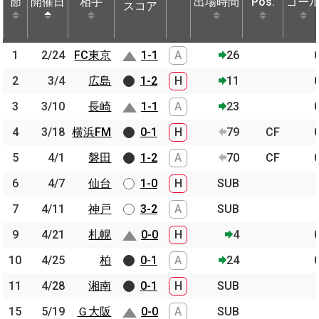
節
節
開催日
開催日
相手
相手
出場時間
Pos.
ゴー
スコア
節
開催日
相手
スコア
出場時間
Pos.
ゴー
1
1
2/24
2/24
FC東京
FC東京
1-1
A
26
2
2
3/4
3/4
広島
広島
1-2
H
11
3
3
3/10
3/10
長崎
長崎
1-1
A
23
4
4
3/18
3/18
横浜FM
横浜FM
0-1
H
79
CF
5
5
4/1
4/1
磐田
磐田
1-2
A
70
CF
6
6
4/7
4/7
仙台
仙台
1-0
H
SUB
7
7
4/11
4/11
神戸
神戸
3-2
A
SUB
9
9
4/21
4/21
札幌
札幌
0-0
H
4
10
10
4/25
4/25
柏
柏
0-1
A
24
11
11
4/28
4/28
湘南
湘南
0-1
H
SUB
15
15
5/19
5/19
Ｇ大阪
Ｇ大阪
0-0
A
SUB