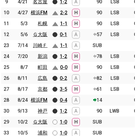
9
9
4/21
4/21
名古屋
名古屋
1-2
A
90
LSB
10
10
4/27
4/27
横浜FM
横浜FM
2-2
H
90
LSB
11
11
5/3
5/3
札幌
札幌
1-1
H
90
LSB
12
12
5/6
5/6
Ｇ大阪
Ｇ大阪
0-1
A
57
LSB
23
23
7/14
7/14
川崎Ｆ
川崎Ｆ
1-1
A
SUB
24
24
7/20
7/20
新潟
新潟
1-2
H
78
LSB
25
25
8/7
8/7
町田
町田
0-0
H
90
LSB
26
26
8/11
8/11
広島
広島
0-2
A
82
LSB
27
27
8/17
8/17
京都
京都
3-5
H
61
LSB
28
28
8/24
8/24
横浜FM
横浜FM
0-4
A
14
30
30
9/13
9/13
神戸
神戸
1-2
A
90
LWB
29
29
10/2
10/2
Ｇ大阪
Ｇ大阪
1-0
H
SUB
33
33
10/5
10/5
浦和
浦和
1-0
A
SUB