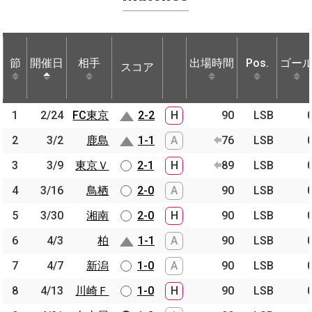
節
節
開催日
開催日
相手
相手
出場時間
Pos.
ゴー
スコア
節
開催日
相手
スコア
出場時間
Pos.
ゴー
1
1
2/24
2/24
FC東京
FC東京
2-2
H
90
LSB
2
2
3/2
3/2
鹿島
鹿島
1-1
A
76
LSB
3
3
3/9
3/9
東京Ｖ
東京Ｖ
2-1
H
89
LSB
4
4
3/16
3/16
鳥栖
鳥栖
2-0
A
90
LSB
5
5
3/30
3/30
湘南
湘南
2-0
H
90
LSB
6
6
4/3
4/3
柏
柏
1-1
A
90
LSB
7
7
4/7
4/7
新潟
新潟
1-0
A
90
LSB
8
8
4/13
4/13
川崎Ｆ
川崎Ｆ
1-0
H
90
LSB