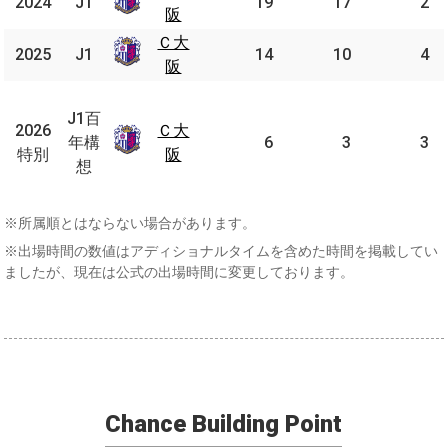
2024
2024
J1
J1
19
17
2
阪
阪
Ｃ大
Ｃ大
2025
2025
J1
J1
14
10
4
阪
阪
J1
百
J1百
2026
2026
Ｃ大
Ｃ大
年
年構
6
3
3
特別
特別
阪
阪
構
想
想
※所属順とはならない場合があります。
※出場時間の数値はアディショナルタイムを含めた時間を掲載してい
ましたが、現在は公式の出場時間に変更しております。
Chance Building Point