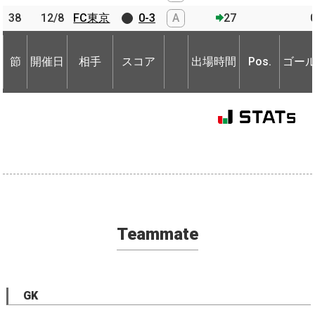
38
38
12/8
12/8
FC東京
FC東京
0-3
A
27
節
開催日
相手
スコア
出場時間
Pos.
ゴー
節
節
開催日
開催日
相手
相手
スコア
出場時間
Pos.
ゴー
Teammate
GK