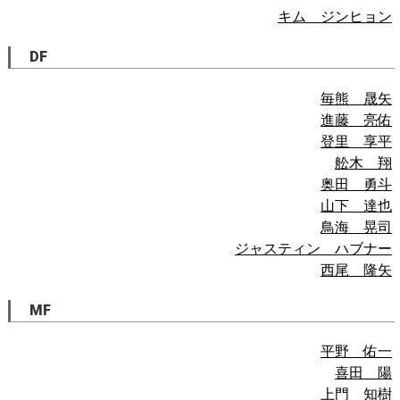
キム ジンヒョン
DF
毎熊 晟矢
進藤 亮佑
登里 享平
舩木 翔
奥田 勇斗
山下 達也
鳥海 晃司
ジャスティン ハブナー
西尾 隆矢
MF
平野 佑一
喜田 陽
上門 知樹