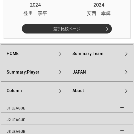
2024
2024
登里 享平
安西 幸輝
選手比較ページ
HOME
Summary:Team
Summary:Player
JAPAN
Column
About
J1 LEAGUE
J2 LEAGUE
J3 LEAGUE