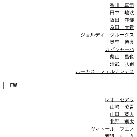
香川 真司
田中 駿汰
阪田 澪哉
為田 大貴
ジョルディ クルークス
奥埜 博亮
カピシャーバ
柴山 昌也
清武 弘嗣
ルーカス フェルナンデス
FW
レオ セアラ
山﨑 凌吾
山田 寛人
北野 颯太
ヴィトール ブエノ
渡邉 りょう