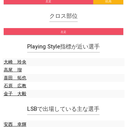
左足
頭,他
クロス部位
左足
Playing Style指標が近い選手
大崎 玲央
高尾 瑠
喜田 拓也
石原 広教
金子 大毅
LSBで出場している主な選手
安西 幸輝