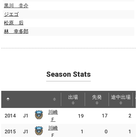
黒川 圭介
ジエゴ
松原 后
林 幸多郎
Season Stats
出場
先発
途中出場
出場
先発
途中出場
川崎
川崎
2014
2014
J1
17
2
J1
19
Ｆ
Ｆ
川崎
川崎
2015
2015
J1
J1
1
0
1
Ｆ
Ｆ