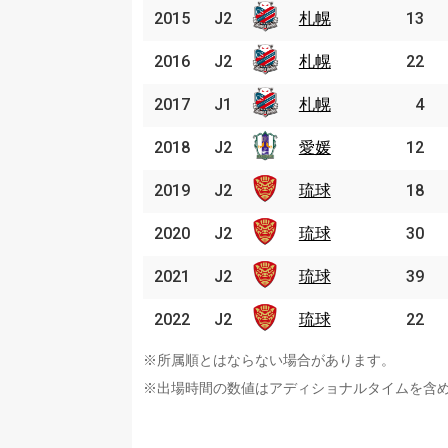
2015
2015
J2
J2
札幌
札幌
13
2016
2016
J2
J2
札幌
札幌
22
2017
2017
J1
J1
札幌
札幌
4
2018
2018
J2
J2
愛媛
愛媛
12
2019
2019
J2
J2
琉球
琉球
18
2020
2020
J2
J2
琉球
琉球
30
2021
2021
J2
J2
琉球
琉球
39
2022
2022
J2
J2
琉球
琉球
22
※所属順とはならない場合があります。
※出場時間の数値はアディショナルタイムを含