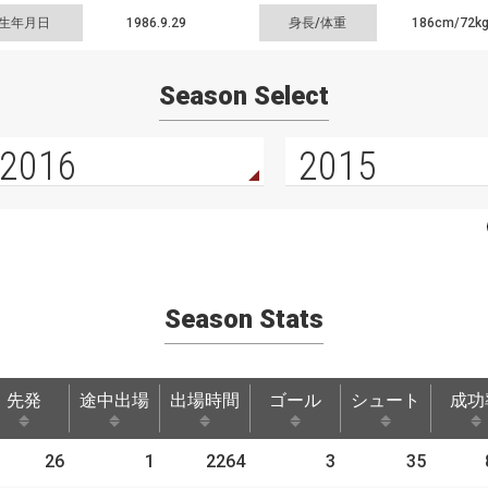
生年月日
1986.9.29
身長/体重
186cm/
72k
Season Select
2016
2015
Season Stats
先発
途中出場
出場時間
ゴール
シュート
成功
先発
途中出場
出場時間
ゴール
シュート
成功
26
1
2264
3
35