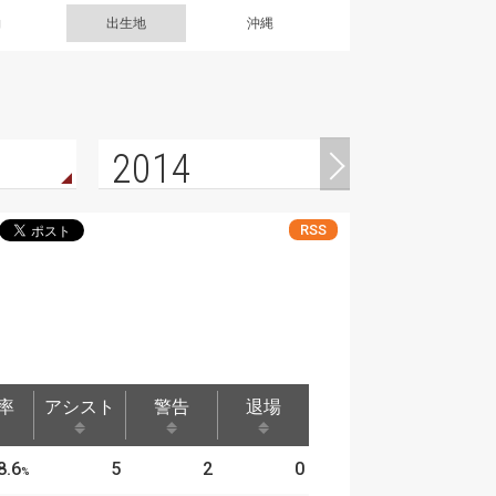
g
出生地
沖縄
2014
RSS
率
アシスト
警告
退場
率
アシスト
警告
退場
8.6
5
2
0
%