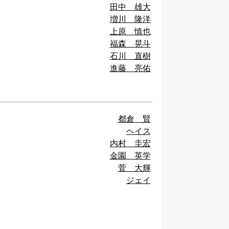
田中 雄大
増川 隆洋
上原 慎也
福森 晃斗
石川 直樹
進藤 亮佑
都倉 賢
ヘイス
内村 圭宏
金園 英学
菅 大輝
ジェイ