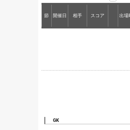
節
開催日
相手
スコア
出場
節
節
開催日
開催日
相手
相手
スコア
出場
GK