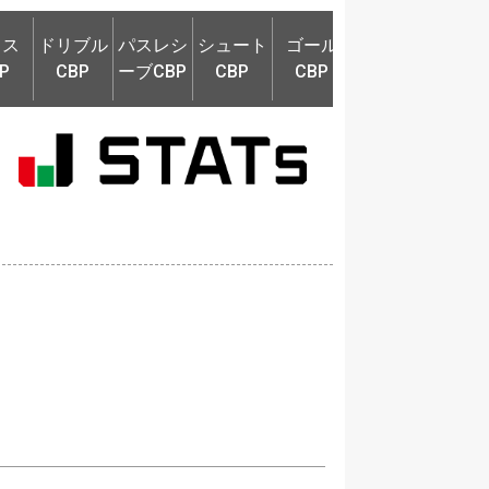
ロス
ドリブル
パスレシ
シュート
ゴール
奪取P
守備
ロス
ドリブル
パスレシ
シュート
ゴール
P
CBP
ーブCBP
CBP
CBP
奪取P
守備
P
CBP
ーブCBP
CBP
CBP