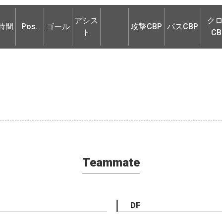
時間
Pos.
ゴール
アシス
攻撃CBP
パスCBP
ク
アシス
ク
ト
CB
時間
Pos.
ゴール
攻撃CBP
パスCBP
ト
CB
Teammate
DF