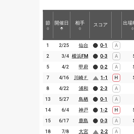
節
節
開催日
開催日
相手
相手
出場
スコア
節
開催日
相手
スコア
出場
1
1
2/25
2/25
仙台
仙台
0-1
A
2
2
3/4
3/4
横浜FM
横浜FM
0-3
A
5
5
4/2
4/2
甲府
甲府
0-2
A
7
7
4/16
4/16
川崎Ｆ
川崎Ｆ
1-1
H
8
8
4/22
4/22
浦和
浦和
2-3
A
13
13
5/27
5/27
鳥栖
鳥栖
0-1
A
14
14
6/4
6/4
神戸
神戸
1-2
H
15
15
6/17
6/17
鹿島
鹿島
0-3
A
18
18
7/8
7/8
大宮
大宮
2-2
A