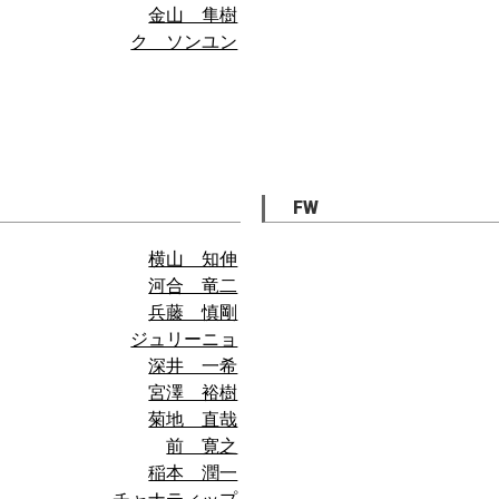
金山 隼樹
ク ソンユン
FW
横山 知伸
河合 竜二
兵藤 慎剛
ジュリーニョ
深井 一希
宮澤 裕樹
菊地 直哉
前 寛之
稲本 潤一