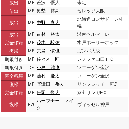
MF
差波 優人
未定
放出
MF
奥埜 博亮
セレッソ大阪
放出
北海道コンサドーレ札
放出
MF
中野 嘉大
幌
MF
古林 将太
湘南ベルマーレ
放出
MF
茂木 駿佑
水戸ホーリーホック
完全移籍
MF
矢島 慎也
ガンバ大阪
復帰
MF
佐々木 匠
レノファ山口ＦＣ
期限付き
DF
小島 雅也
ツエーゲン金沢
期限付き
MF
藤村 慶太
ツエーゲン金沢
完全移籍
MF
野津田 岳人
サンフレッチェ広島
復帰
MF
庄司 悦大
京都サンガF.C.
完全移籍
ハーフナー マイ
復帰
FW
ヴィッセル神戸
ク