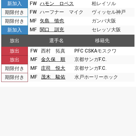
新加入
FW
ハモン ロペス
柏レイソル
FW
ハーフナー マイク
ヴィッセル神戸
期限付き
MF
矢島 慎也
ガンバ大阪
期限付き
MF
関口 訓充
セレッソ大阪
新加入
放出
選手名
移籍先
放出
FW
西村 拓真
PFC CSKAモスクワ
MF
金久保 順
京都サンガF.C.
放出
MF
庄司 悦大
京都サンガF.C.
期限付き
MF
茂木 駿佑
水戸ホーリーホック
期限付き