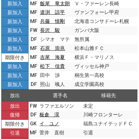
新加入
MF
飯尾 竜太朗
Ｖ・ファーレン長崎
MF
道渕 諒平
ヴァンフォーレ甲府
新加入
MF
兵藤 慎剛
北海道コンサドーレ札幌
新加入
FW
長沢 駿
ガンバ大阪
新加入
DF
シマオ マテ
無所属
新加入
MF
石原 崇兆
松本山雅ＦＣ
新加入
MF
吉尾 海夏
横浜Ｆ・マリノス
期限付き
MF
松下 佳貴
ヴィッセル神戸
新加入
MF
田中 渉
桐生第一高校
新加入
DF
照山 颯人
成立学園高校
新加入
放出
選手名
移籍先
放出
FW
ラファエルソン
未定
DF
板倉 滉
川崎フロンターレ
復帰
GK
イ ユノ
福島ユナイテッドＦＣ
期限付き
MF
菅井 直樹
引退
引退