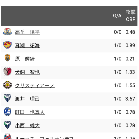
攻撃
G/A
CBP
高丘 陽平
0/0
0.48
真瀬 拓海
1/0
0.89
原 輝綺
1/0
0.21
犬飼 智也
1/0
1.33
クリスティアーノ
1/0
1.55
渡井 理己
1/0
3.67
町田 也真人
1/0
0.78
小西 雄大
1/0
0.78
ルーカス フェルナンデス
1/0
1.75