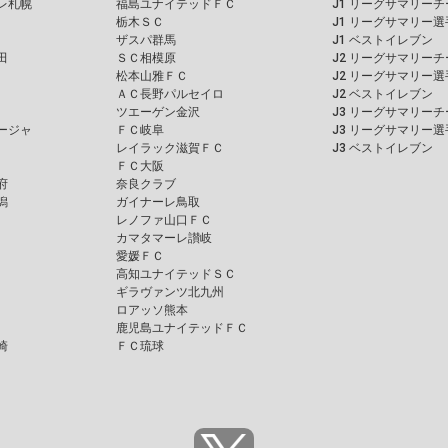
レ札幌
福島ユナイテッドＦＣ
J1 リーグサマリーチ
栃木ＳＣ
J1 リーグサマリー選
ザスパ群馬
J1 ベストイレブン
田
ＳＣ相模原
J2 リーグサマリーチ
松本山雅ＦＣ
J2 リーグサマリー選
ＡＣ長野パルセイロ
J2 ベストイレブン
ツエーゲン金沢
J3 リーグサマリーチ
ージャ
ＦＣ岐阜
J3 リーグサマリー選
レイラック滋賀ＦＣ
J3 ベストイレブン
ＦＣ大阪
府
奈良クラブ
潟
ガイナーレ鳥取
レノファ山口ＦＣ
カマタマーレ讃岐
愛媛ＦＣ
高知ユナイテッドＳＣ
ギラヴァンツ北九州
ロアッソ熊本
鹿児島ユナイテッドＦＣ
崎
ＦＣ琉球