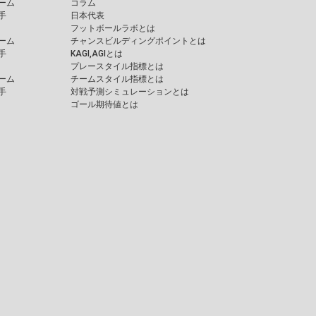
ーム
コラム
手
日本代表
フットボールラボとは
ーム
チャンスビルディングポイントとは
手
KAGI,AGIとは
プレースタイル指標とは
ーム
チームスタイル指標とは
手
対戦予測シミュレーションとは
ゴール期待値とは