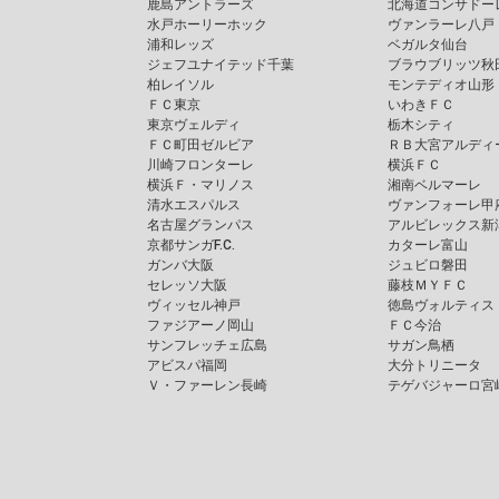
鹿島アントラーズ
北海道コンサドー
水戸ホーリーホック
ヴァンラーレ八戸
浦和レッズ
ベガルタ仙台
ジェフユナイテッド千葉
ブラウブリッツ秋
柏レイソル
モンテディオ山形
ＦＣ東京
いわきＦＣ
東京ヴェルディ
栃木シティ
ＦＣ町田ゼルビア
ＲＢ大宮アルディ
川崎フロンターレ
横浜ＦＣ
横浜Ｆ・マリノス
湘南ベルマーレ
清水エスパルス
ヴァンフォーレ甲
名古屋グランパス
アルビレックス新
京都サンガF.C.
カターレ富山
ガンバ大阪
ジュビロ磐田
セレッソ大阪
藤枝ＭＹＦＣ
ヴィッセル神戸
徳島ヴォルティス
ファジアーノ岡山
ＦＣ今治
サンフレッチェ広島
サガン鳥栖
アビスパ福岡
大分トリニータ
Ｖ・ファーレン長崎
テゲバジャーロ宮