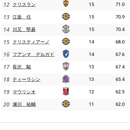
12
クリスラン
15
71.0
13
江坂 任
15
70.9
14
川又 堅碁
15
70.4
15
クリスティアーノ
14
68.0
16
フアンマ デルガド
14
67.6
17
長沢 駿
13
67.4
18
ティーラシン
13
65.4
19
マウリシオ
12
62.5
20
瀬川 祐輔
11
62.0