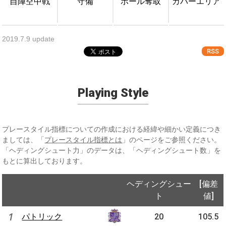
自陣空中戦
守備
ボール奪取
カバーエリア
2019.7.9 update
RSS
Playing Style
プレースタイル指標についての作成における経緯や細かい定義につき
ましては、「
プレースタイル指標とは
」のページをご参照ください。
「ヘディングシュート力」のデータは、「ヘディングシュート数」を
もとに算出しております。
ヘディングシュー
[偏差
ト
値]
1
パトリック
20
105.5