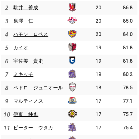
2
駒井 善成
20
86.8
3
泉澤 仁
20
85.0
4
ハモン ロペス
20
84.0
5
カイオ
19
81.8
6
宇佐美 貴史
19
81.8
7
ミキッチ
19
80.2
8
ペドロ ジュニオール
18
78.5
9
マルティノス
17
77.1
10
伊東 純也
17
75.7
11
ピーター ウタカ
17
75.4