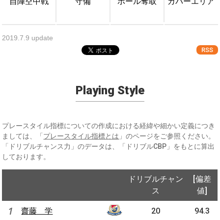
自陣空中戦
守備
ボール奪取
カバーエリア
2019.7.9 update
RSS
Playing Style
プレースタイル指標についての作成における経緯や細かい定義につき
ましては、「
プレースタイル指標とは
」のページをご参照ください。
「ドリブルチャンス力」のデータは、「ドリブルCBP」をもとに算出
しております。
ドリブルチャン
[偏差
ス
値]
1
齋藤 学
20
94.3