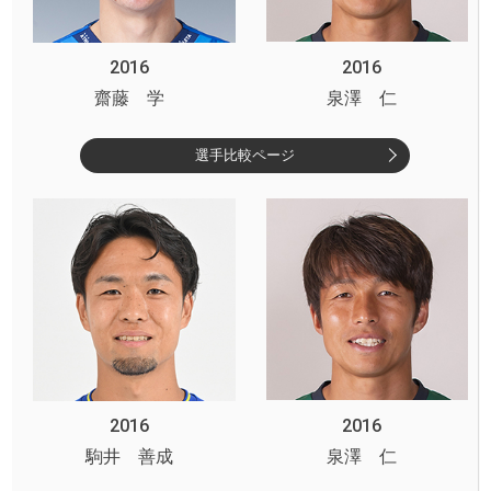
2016
2016
齋藤 学
泉澤 仁
選手比較ページ
2016
2016
駒井 善成
泉澤 仁