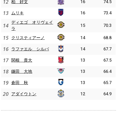
12
柏 好文
16
74.5
13
ムリキ
16
73.4
ディエゴ オリヴェイ
14
15
70.3
ラ
15
クリスティアーノ
14
68.8
16
ラファエル シルバ
14
67.7
17
関根 貴大
13
67.5
18
鎌田 大地
13
66.4
19
倉田 秋
13
65.7
20
アダイウトン
12
64.9